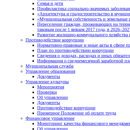
Семья и дети
Профилактика социально-значимых заболеван
«Архитектура и градостроительство в муницип
«Муниципальная собственность и земельные 
Переселение граждан, проживающих на терри
таковым после 1 января 2017 года, в 2026–202
Развитие жилищно-коммунального хозяйства 
Противодействие коррупции
Нормативно-правовые и иные акты в сфере п
План по противодействию коррупции
Сведения о доходах, расходах и иных обязате
Информация о среднемесячной заработной п
Муниципальная служба
Управление образования
Документы
Управление культуры
Мероприятия
Проверки
Об управлении
Документы
Противодействие коррупции
Примерное Положение об оплате труда
Финансовое управление
Мониторинг качества финансового менеджме
Об управлении