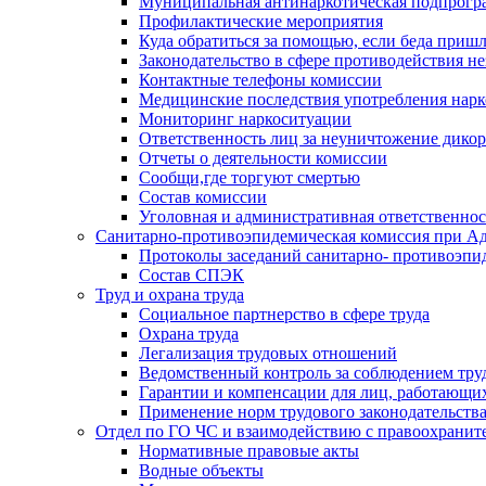
Муниципальная антинаркотическая подпрогра
Профилактические мероприятия
Куда обратиться за помощью, если беда приш
Законодательство в сфере противодействия н
Контактные телефоны комиссии
Медицинские последствия употребления нарк
Мониторинг наркоситуации
Ответственность лиц за неуничтожение дико
Отчеты о деятельности комиссии
Сообщи,где торгуют смертью
Состав комиссии
Уголовная и административная ответственнос
Санитарно-противоэпидемическая комиссия при Ад
Протоколы заседаний санитарно- противоэпи
Состав СПЭК
Труд и охрана труда
Социальное партнерство в сфере труда
Охрана труда
Легализация трудовых отношений
Ведомственный контроль за соблюдением труд
Гарантии и компенсации для лиц, работающи
Применение норм трудового законодательств
Отдел по ГО ЧС и взаимодействию с правоохрани
Нормативные правовые акты
Водные объекты