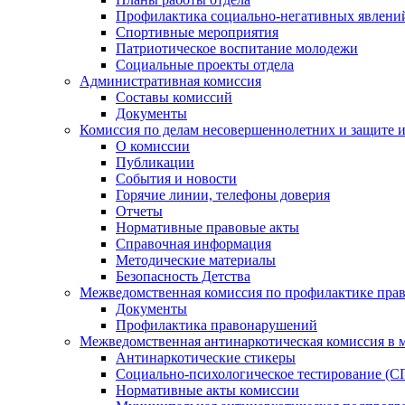
Профилактика социально-негативных явлений
Спортивные мероприятия
Патриотическое воспитание молодежи
Социальные проекты отдела
Административная комиссия
Составы комиссий
Документы
Комиссия по делам несовершеннолетних и защите и
О комиссии
Публикации
События и новости
Горячие линии, телефоны доверия
Отчеты
Нормативные правовые акты
Справочная информация
Методические материалы
Безопасность Детства
Межведомственная комиссия по профилактике прав
Документы
Профилактика правонарушений
Межведомственная антинаркотическая комиссия в 
Антинаркотические стикеры
Социально-психологическое тестирование (С
Нормативные акты комиссии