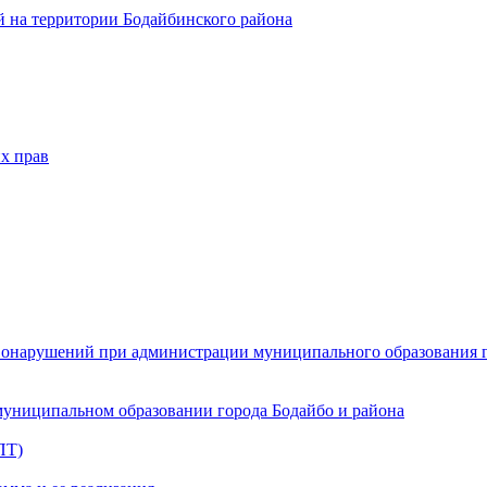
 на территории Бодайбинского района
х прав
онарушений при администрации муниципального образования г.
муниципальном образовании города Бодайбо и района
ПТ)