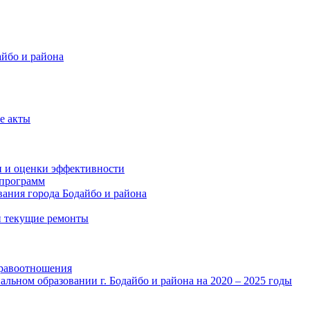
айбо и района
е акты
и и оценки эффективности
программ
ания города Бодайбо и района
и текущие ремонты
правоотношения
льном образовании г. Бодайбо и района на 2020 – 2025 годы