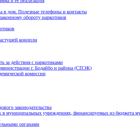
мма и ее реализация
ла в дом. Полезные телефоны и контакты
езаконному обороту наркотиков
отиков
растущей конопли
ть за действия с наркотиками
министрации г. Бодайбо и района (СПЭК)
демической комиссии
ового законодательства
х в муниципальных учреждениях, финансируемых из бюджета м
а
тельными органами