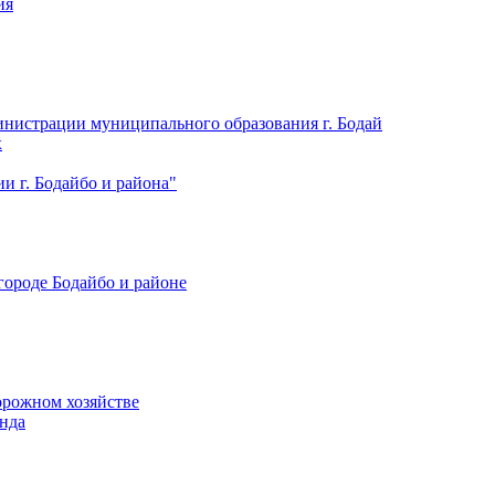
ия
нистрации муниципального образования г. Бодай
х
 г. Бодайбо и района"
городе Бодайбо и районе
орожном хозяйстве
нда