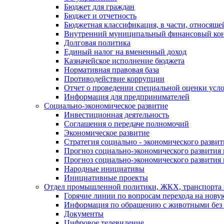
Бюджет для граждан
Бюджет и отчетность
Бюджетная классификация, в части, относяще
Внутренний муниципальный финансовый кон
Долговая политика
Единый налог на вмененный доход
Казначейское исполнение бюджета
Нормативная правовая база
Противодействие коррупции
Отчет о проведении специальной оценки усло
Информация для предпринимателей
Социально-экономическое развитие
Инвестиционная деятельность
Соглашения о передаче полномочий
Экономическое развитие
Стратегия социально - экономического развит
Прогноз социально-экономического развития 
Прогноз социально-экономического развития 
Народные инициативы
Инициативные проекты
Отдел промышленной политики, ЖКХ, транспорта 
Горячие линии по вопросам перехода на нову
Информация по обращению с животными без 
Документы
Цифровое телевидение