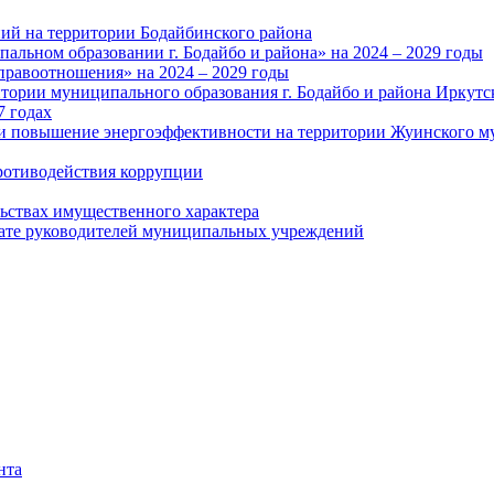
ий на территории Бодайбинского района
альном образовании г. Бодайбо и района» на 2024 – 2029 годы
правоотношения» на 2024 – 2029 годы
тории муниципального образования г. Бодайбо и района Иркутс
7 годах
и повышение энергоэффективности на территории Жуинского му
ротиводействия коррупции
льствах имущественного характера
лате руководителей муниципальных учреждений
нта