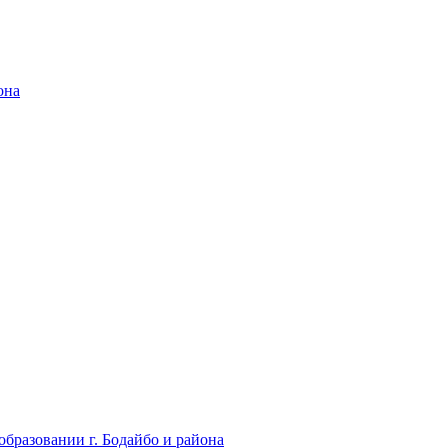
она
бразовании г. Бодайбо и района