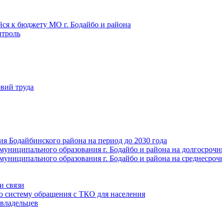
йся к бюджету МО г. Бодайбо и района
троль
вий труда
ия Бодайбинского района на период до 2030 года
муниципального образования г. Бодайбо и района на долгосроч
муниципального образования г. Бодайбо и района на среднесро
и связи
ю систему обращения с ТКО для населения
владельцев