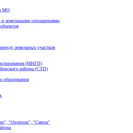
го МО
 и земельными отношениями
 объектов
аренду земельных участков
ектирования (МНГП)
бинского района (СТП)
о образования
х
ан", "Орленок", "Смена"
айона