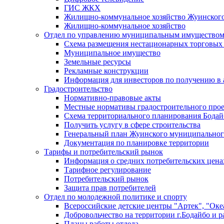
ГИС ЖКХ
Жилищно-коммунальное хозяйство Жуинско
Жилищно-коммунальное хозяйство
Отдел по управлению муниципальным имуществом
Схема размещения нестационарных торговых
Муниципальное имущество
Земельные ресурсы
Рекламные конструкции
Информация для инвесторов по получению в 
Градостроительство
Нормативно-правовые акты
Местные нормативы градостроительного про
Схема территориального планирования Бодай
Получить услугу в сфере строительства
Генеральный план Жуинского муниципальног
Документация по планировке территории
Тарифы и потребительский рынок
Информация о средних потребительских цена
Тарифное регулирование
Потребительский рынок
Защита прав потребителей
Отдел по молодежной политике и спорту
Всероссийские детские центры "Артек", "Оке
Добровольчество на территории г.Бодайбо и р
Планы работы отдела