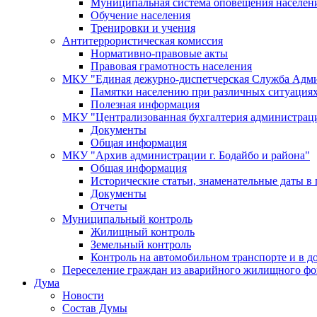
Муниципальная система оповещения населен
Обучение населения
Тренировки и учения
Антитеррористическая комиссия
Нормативно-правовые акты
Правовая грамотность населения
МКУ "Единая дежурно-диспетчерская Служба Адми
Памятки населению при различных ситуация
Полезная информация
МКУ "Централизованная бухгалтерия администрации
Документы
Общая информация
МКУ "Архив администрации г. Бодайбо и района"
Общая информация
Исторические статьи, знаменательные даты в 
Документы
Отчеты
Муниципальный контроль
Жилищный контроль
Земельный контроль
Контроль на автомобильном транспорте и в д
Переселение граждан из аварийного жилищного фо
Дума
Новости
Состав Думы