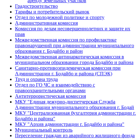
аренду земельных участков
Градостроительство
Тарифы и потребительский рынок
Отдел по молодежной политике и спорту
Административная комиссия
Комиссия по делам несовершеннолетних и защите их
прав
Межведомственная комиссия по профилактике
правонарушений при администрации муниципального
образования г. Бодайбо и район
Межведомственная антинаркотическая комиссия в
муниципальном образовании города Бодайбо и района
Санитарно-противоэпидемическая комиссия при
Администрации г. Бодайбо и района (СПЭК)
Труд и охрана труда
Отдел по ГО ЧС и взаимодействию с
правоохранительными органами
Антитеррористическая комиссия
МКУ "Единая дежурно-диспетчерская Служба
Администрации муниципального образования г. Бодай
МКУ "Централизованная бухгалтерия администрации г.
Бодайбо и района"
МКУ "Архив администрации г. Бодайбо и района"
Муниципальный контроль
Переселение граждан из аварийного жилищного фонда