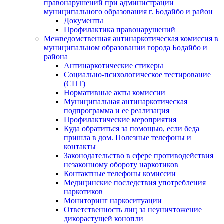
правонарушений при администрации
муниципального образования г. Бодайбо и район
Документы
Профилактика правонарушений
Межведомственная антинаркотическая комиссия в
муниципальном образовании города Бодайбо и
района
Антинаркотические стикеры
Социально-психологическое тестирование
(СПТ)
Нормативные акты комиссии
Муниципальная антинаркотическая
подпрограмма и ее реализация
Профилактические мероприятия
Куда обратиться за помощью, если беда
пришла в дом. Полезные телефоны и
контакты
Законодательство в сфере противодействия
незаконному обороту наркотиков
Контактные телефоны комиссии
Медицинские последствия употребления
наркотиков
Мониторинг наркоситуации
Ответственность лиц за неуничтожение
дикорастущей конопли