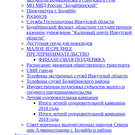
МО МВД России "Бодайбинский"
Прокуратура г. Бодайбо
Росреестр
Служба Гостехнадзора Иркутской области
Бодайбинский филиал, областное государственное
казенное учреждение "Кадровый центр Иркутской
области"
Доступная среда для инвалидов
МАЛОЕ И СРЕДНЕЕ
ПРЕДПРИНИМАТЕЛЬСТВО
ФИНАНСОВАЯ ПОДДЕРЖКА
Расписание движения общественного транспорта
СМИ города
Телефоны экстренных служб Иркутской области
Телефоны служб Бодайбинского района
Имущественная поддержка субъектов малого и
среднего предпринимательства
Летняя оздоровительная кампания
Итоги летней оздоровительной кампании
2018 года
Итоги летней оздоровительной компании
2019 года
Совет коренных малочисленных народов Севера
при Администрации г. Бодайбо и района