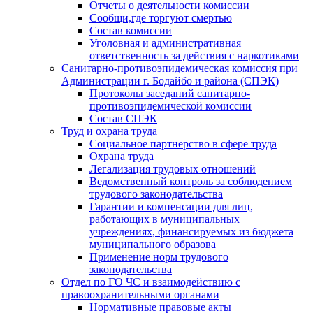
Отчеты о деятельности комиссии
Сообщи,где торгуют смертью
Состав комиссии
Уголовная и административная
ответственность за действия с наркотиками
Санитарно-противоэпидемическая комиссия при
Администрации г. Бодайбо и района (СПЭК)
Протоколы заседаний санитарно-
противоэпидемической комиссии
Состав СПЭК
Труд и охрана труда
Социальное партнерство в сфере труда
Охрана труда
Легализация трудовых отношений
Ведомственный контроль за соблюдением
трудового законодательства
Гарантии и компенсации для лиц,
работающих в муниципальных
учреждениях, финансируемых из бюджета
муниципального образова
Применение норм трудового
законодательства
Отдел по ГО ЧС и взаимодействию с
правоохранительными органами
Нормативные правовые акты