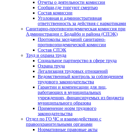
Отчеты о деятельности комиссии
Сообщи,где торгуют смертью
Состав комиссии
Уголовная и административная
ответственность за действия с наркотиками
Санитарно-противоэпидемическая комиссия при
Администрации г. Бодайбо и района (СПЭК)
Протоколы заседаний санитарно-
противоэпидемической комиссии
Состав СПЭК
Труд и охрана труда
Социальное партнерство в сфере труда
Охрана труда
Легализация трудовых отношений
Ведомственный контроль за соблюдением
трудового законодательства
Гарантии и компенсации для лиц,
работающих в муниципальных
учреждениях, финансируемых из бюджета
муниципального образова
Применение норм трудового
законодательства
Отдел по ГО ЧС и взаимодействию с
правоохранительными органами
Нормативные правовые акты