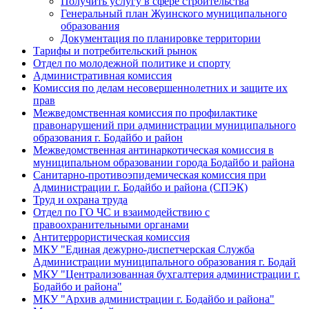
Получить услугу в сфере строительства
Генеральный план Жуинского муниципального
образования
Документация по планировке территории
Тарифы и потребительский рынок
Отдел по молодежной политике и спорту
Административная комиссия
Комиссия по делам несовершеннолетних и защите их
прав
Межведомственная комиссия по профилактике
правонарушений при администрации муниципального
образования г. Бодайбо и район
Межведомственная антинаркотическая комиссия в
муниципальном образовании города Бодайбо и района
Санитарно-противоэпидемическая комиссия при
Администрации г. Бодайбо и района (СПЭК)
Труд и охрана труда
Отдел по ГО ЧС и взаимодействию с
правоохранительными органами
Антитеррористическая комиссия
МКУ "Единая дежурно-диспетчерская Служба
Администрации муниципального образования г. Бодай
МКУ "Централизованная бухгалтерия администрации г.
Бодайбо и района"
МКУ "Архив администрации г. Бодайбо и района"