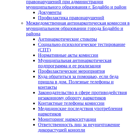
правонарушений при администрации
муниципального образования г. Бодайбо и район
Документы
Профилактика правонарушений
Межведомственная антинаркотическая комиссия в
муниципальном образовании города Бодайбо и
района
Антинаркотические стикеры
Социально-психологическое тестирование
(СПТ)
Нормативные акты комиссии
Муниципальная антинаркотическая
подпрограмма и ее реализация
Профилактические мероприятия
Куда обратиться за помощью, если беда
пришла в дом. Полезные телефоны и
контакты
Законодательство в сфере противодействия
незаконному обороту наркотиков
Контактные телефоны комиссии
Медицинские последствия употребления
наркотиков
Мониторинг наркоситуации
Ответственность лиц за неуничтожение
дикорастущей конопли