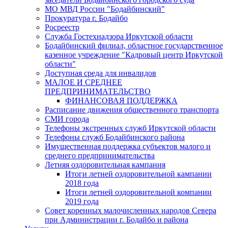
МО МВД России "Бодайбинский"
Прокуратура г. Бодайбо
Росреестр
Служба Гостехнадзора Иркутской области
Бодайбинский филиал, областное государственное
казенное учреждение "Кадровый центр Иркутской
области"
Доступная среда для инвалидов
МАЛОЕ И СРЕДНЕЕ
ПРЕДПРИНИМАТЕЛЬСТВО
ФИНАНСОВАЯ ПОДДЕРЖКА
Расписание движения общественного транспорта
СМИ города
Телефоны экстренных служб Иркутской области
Телефоны служб Бодайбинского района
Имущественная поддержка субъектов малого и
среднего предпринимательства
Летняя оздоровительная кампания
Итоги летней оздоровительной кампании
2018 года
Итоги летней оздоровительной компании
2019 года
Совет коренных малочисленных народов Севера
при Администрации г. Бодайбо и района