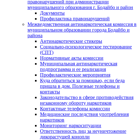
правонарушений при администрации
муниципального образования г. Бодайбо и район
Документы
Профилактика правонарушений
Межведомственная антинаркотическая комиссия в
муниципальном образовании города Бодайбо и
района
Антинаркотические стикеры
Социально-психологическое тестирование
(СПТ)
Нормативные акты комиссии
Муниципальная антинаркотическая
подпрограмма и ее реализация
Профилактические мероприятия
Куда обратиться за помощью, если беда
пришла в дом. Полезные телефоны и
контакты
Законодательство в сфере противодействия
незаконному обороту наркотиков
Контактные телефоны комиссии
Медицинские последствия употребления
наркотиков
Мониторинг наркоситуации
Ответственность лиц за неуничтожение
дикорастущей конопли