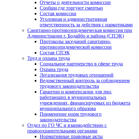
Отчеты о деятельности комиссии
Сообщи,где торгуют смертью
Состав комиссии
Уголовная и административная
ответственность за действия с наркотиками
Санитарно-противоэпидемическая комиссия при
Администрации г. Бодайбо и района (СПЭК)
Протоколы заседаний санитарно-
противоэпидемической комиссии
Состав СПЭК
Труд и охрана труда
Социальное партнерство в сфере труда
Охрана труда
Легализация трудовых отношений
Ведомственный контроль за соблюдением
трудового законодательства
Гарантии и компенсации для лиц,
работающих в муниципальных
учреждениях, финансируемых из бюджета
муниципального образова
Применение норм трудового
законодательства
Отдел по ГО ЧС и взаимодействию с
правоохранительными органами
Нормативные правовые акты