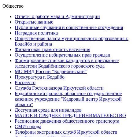
Общество
Отчеты о работе мэра и Администрации
Открытые данные
Публичные слушания и общественные обсуждения
Наградная политика
Общественная палата муниципального образования г.
Бодайбо и района
Финансовая грамотность населения
Осуществление избирательных прав граждан
Формирование списков кандидатов в присяжные
заседатели Бодайбинского городского суда
МО МВД России "Бодайбинский"
Прокуратура г. Бодайбо
Росреестр
Служба Гостехнадзора Иркутской области
Бодайбинский филиал, областное государственное
казенное учреждение "Кадровый центр Иркутской
области"
Доступная среда для инвалидов
МАЛОЕ И СРЕДНЕЕ ПРЕДПРИНИМАТЕЛЬСТВО
Расписание движения общественного транспорта
СМИ города
Телефоны экстренных служб Иркутской области