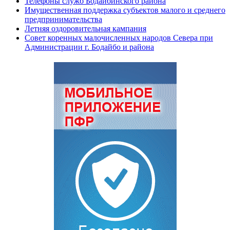
Телефоны служб Бодайбинского района
Имущественная поддержка субъектов малого и среднего
предпринимательства
Летняя оздоровительная кампания
Совет коренных малочисленных народов Севера при
Администрации г. Бодайбо и района