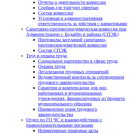
Отчеты о деятельности комиссии
Сообщи,где торгуют смертью
Состав комиссии
Уголовная и административная
ответственность за действия с наркотиками
Санитарно-противоэпидемическая комиссия при
Администрации г. Бодайбо и района (СПЭК)
Протоколы заседаний санитарно-
противоэпидемической комиссии
Состав СПЭК
Труд и охрана труда
Социальное партнерство в сфере труда
Охрана труда
Легализация трудовых отношений
Ведомственный контроль за соблюдением
трудового законодательства
Гарантии и компенсации для лиц,
работающих в муниципальных
учреждениях, финансируемых из бюджета
муниципального образова
Применение норм трудового
законодательства
Отдел по ГО ЧС и взаимодействию с
правоохранительными органами
Нормативные правовые акты