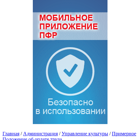
Главная
/
Администрация
/
Управление культуры
/
Примерное
Положение об оплате труда