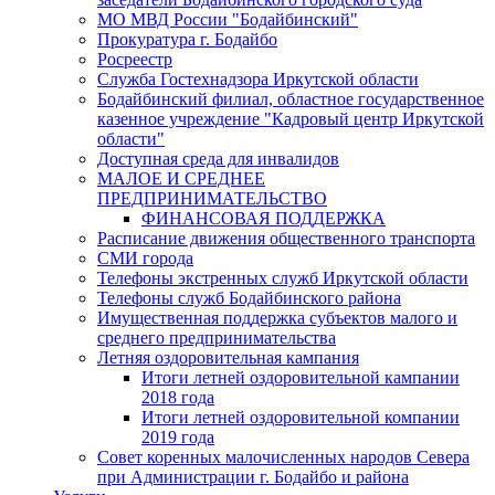
МО МВД России "Бодайбинский"
Прокуратура г. Бодайбо
Росреестр
Служба Гостехнадзора Иркутской области
Бодайбинский филиал, областное государственное
казенное учреждение "Кадровый центр Иркутской
области"
Доступная среда для инвалидов
МАЛОЕ И СРЕДНЕЕ
ПРЕДПРИНИМАТЕЛЬСТВО
ФИНАНСОВАЯ ПОДДЕРЖКА
Расписание движения общественного транспорта
СМИ города
Телефоны экстренных служб Иркутской области
Телефоны служб Бодайбинского района
Имущественная поддержка субъектов малого и
среднего предпринимательства
Летняя оздоровительная кампания
Итоги летней оздоровительной кампании
2018 года
Итоги летней оздоровительной компании
2019 года
Совет коренных малочисленных народов Севера
при Администрации г. Бодайбо и района