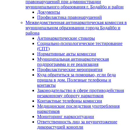
правонарушений при администрации
муниципального образования г. Бодайбо и район
Документы
Профилактика правонарушений
Межведомственная антинаркотическая комиссия в
муниципальном образовании города Бодайбо и
района
Антинаркотические стикеры
Социально-психологическое тестирование
(СПТ)
Нормативные акты комиссии
Муниципальная антинаркотическая
подпрограмма и ее реализация
Профилактические мероприятия
Куда обратиться за помощью, если беда
пришла в дом. Полезные телефоны и
контакты
Законодательство в сфере противодействия
незаконному обороту наркотиков
Контактные телефоны комиссии
Медицинские последствия употребления
наркотиков
Мониторинг наркоситуации
Ответственность лиц за неуничтожение
дикорастущей конопли