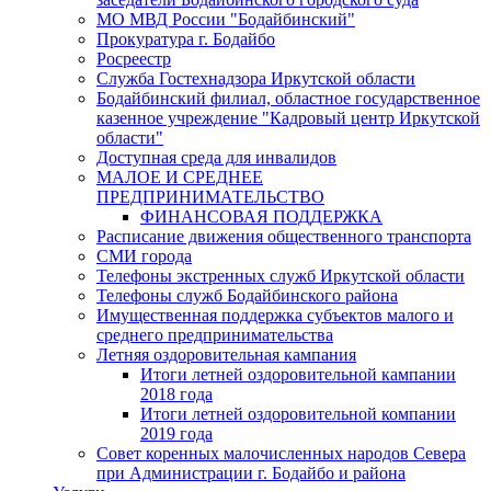
МО МВД России "Бодайбинский"
Прокуратура г. Бодайбо
Росреестр
Служба Гостехнадзора Иркутской области
Бодайбинский филиал, областное государственное
казенное учреждение "Кадровый центр Иркутской
области"
Доступная среда для инвалидов
МАЛОЕ И СРЕДНЕЕ
ПРЕДПРИНИМАТЕЛЬСТВО
ФИНАНСОВАЯ ПОДДЕРЖКА
Расписание движения общественного транспорта
СМИ города
Телефоны экстренных служб Иркутской области
Телефоны служб Бодайбинского района
Имущественная поддержка субъектов малого и
среднего предпринимательства
Летняя оздоровительная кампания
Итоги летней оздоровительной кампании
2018 года
Итоги летней оздоровительной компании
2019 года
Совет коренных малочисленных народов Севера
при Администрации г. Бодайбо и района