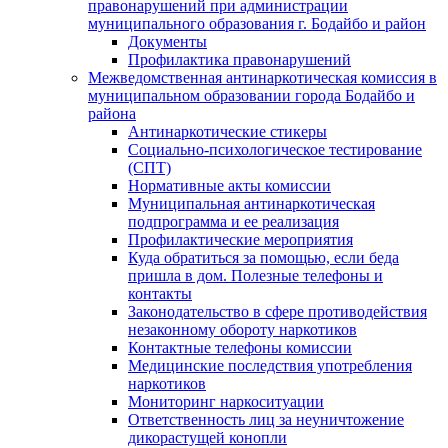
правонарушений при администрации
муниципального образования г. Бодайбо и район
Документы
Профилактика правонарушений
Межведомственная антинаркотическая комиссия в
муниципальном образовании города Бодайбо и
района
Антинаркотические стикеры
Социально-психологическое тестирование
(СПТ)
Нормативные акты комиссии
Муниципальная антинаркотическая
подпрограмма и ее реализация
Профилактические мероприятия
Куда обратиться за помощью, если беда
пришла в дом. Полезные телефоны и
контакты
Законодательство в сфере противодействия
незаконному обороту наркотиков
Контактные телефоны комиссии
Медицинские последствия употребления
наркотиков
Мониторинг наркоситуации
Ответственность лиц за неуничтожение
дикорастущей конопли