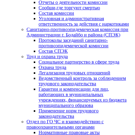
Отчеты о деятельности комиссии
Сообщи,где торгуют смертью
Состав комиссии
Уголовная и административная
ответственность за действия с наркотиками
Санитарно-противоэпидемическая комиссия при
Администрации г. Бодайбо и района (СПЭК)
Протоколы заседаний санитарно-
противоэпидемической комиссии
Состав СПЭК
Труд и охрана труда
Социальное партнерство в сфере труда
Охрана труда
Легализация трудовых отношений
Ведомственный контроль за соблюдением
трудового законодательства
Гарантии и компенсации для лиц,
работающих в муниципальных
учреждениях, финансируемых из бюджета
муниципального образова
Применение норм трудового
законодательства
Отдел по ГО ЧС и взаимодействию с
правоохранительными органами
Нормативные правовые акты