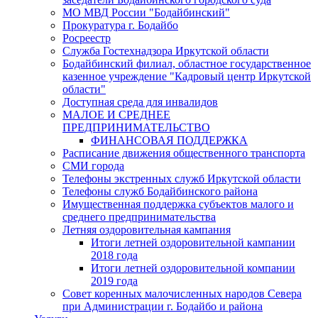
МО МВД России "Бодайбинский"
Прокуратура г. Бодайбо
Росреестр
Служба Гостехнадзора Иркутской области
Бодайбинский филиал, областное государственное
казенное учреждение "Кадровый центр Иркутской
области"
Доступная среда для инвалидов
МАЛОЕ И СРЕДНЕЕ
ПРЕДПРИНИМАТЕЛЬСТВО
ФИНАНСОВАЯ ПОДДЕРЖКА
Расписание движения общественного транспорта
СМИ города
Телефоны экстренных служб Иркутской области
Телефоны служб Бодайбинского района
Имущественная поддержка субъектов малого и
среднего предпринимательства
Летняя оздоровительная кампания
Итоги летней оздоровительной кампании
2018 года
Итоги летней оздоровительной компании
2019 года
Совет коренных малочисленных народов Севера
при Администрации г. Бодайбо и района