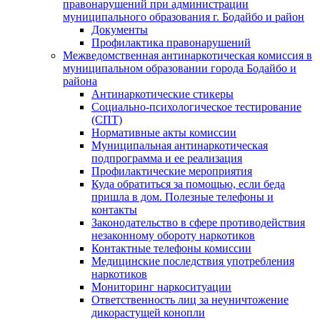
правонарушений при администрации
муниципального образования г. Бодайбо и район
Документы
Профилактика правонарушений
Межведомственная антинаркотическая комиссия в
муниципальном образовании города Бодайбо и
района
Антинаркотические стикеры
Социально-психологическое тестирование
(СПТ)
Нормативные акты комиссии
Муниципальная антинаркотическая
подпрограмма и ее реализация
Профилактические мероприятия
Куда обратиться за помощью, если беда
пришла в дом. Полезные телефоны и
контакты
Законодательство в сфере противодействия
незаконному обороту наркотиков
Контактные телефоны комиссии
Медицинские последствия употребления
наркотиков
Мониторинг наркоситуации
Ответственность лиц за неуничтожение
дикорастущей конопли