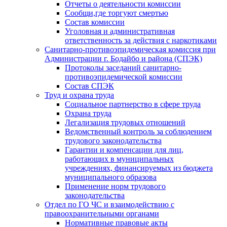
Отчеты о деятельности комиссии
Сообщи,где торгуют смертью
Состав комиссии
Уголовная и административная
ответственность за действия с наркотиками
Санитарно-противоэпидемическая комиссия при
Администрации г. Бодайбо и района (СПЭК)
Протоколы заседаний санитарно-
противоэпидемической комиссии
Состав СПЭК
Труд и охрана труда
Социальное партнерство в сфере труда
Охрана труда
Легализация трудовых отношений
Ведомственный контроль за соблюдением
трудового законодательства
Гарантии и компенсации для лиц,
работающих в муниципальных
учреждениях, финансируемых из бюджета
муниципального образова
Применение норм трудового
законодательства
Отдел по ГО ЧС и взаимодействию с
правоохранительными органами
Нормативные правовые акты