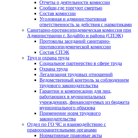
Отчеты о деятельности комиссии
Сообщи,где торгуют смертью
Состав комиссии
Уголовная и административная
ответственность за действия с наркотиками
Санитарно-противоэпидемическая комиссия при
Администрации г. Бодайбо и района (СПЭК)
Протоколы заседаний санитарно-
противоэпидемической комиссии
Состав СПЭК
Труд и охрана труда
Социальное партнерство в сфере труда
Охрана труда
Легализация трудовых отношений
Ведомственный контроль за соблюдением
трудового законодательства
Гарантии и компенсации для лиц,
работающих в муниципальных
учреждениях, финансируемых из бюджета
муниципального образова
Применение норм трудового
законодательства
Отдел по ГО ЧС и взаимодействию с
правоохранительными органами
Нормативные правовые акты