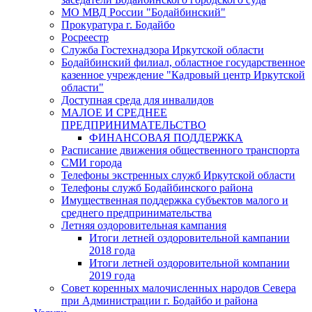
МО МВД России "Бодайбинский"
Прокуратура г. Бодайбо
Росреестр
Служба Гостехнадзора Иркутской области
Бодайбинский филиал, областное государственное
казенное учреждение "Кадровый центр Иркутской
области"
Доступная среда для инвалидов
МАЛОЕ И СРЕДНЕЕ
ПРЕДПРИНИМАТЕЛЬСТВО
ФИНАНСОВАЯ ПОДДЕРЖКА
Расписание движения общественного транспорта
СМИ города
Телефоны экстренных служб Иркутской области
Телефоны служб Бодайбинского района
Имущественная поддержка субъектов малого и
среднего предпринимательства
Летняя оздоровительная кампания
Итоги летней оздоровительной кампании
2018 года
Итоги летней оздоровительной компании
2019 года
Совет коренных малочисленных народов Севера
при Администрации г. Бодайбо и района