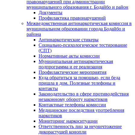
правонарушений при администрации
муниципального образования г. Бодайбо и район
Документы
Профилактика правонарушений
Межведомственная антинаркотическая комиссия в
муниципальном образовании города Бодайбо и
района
Антинаркотические стикеры
Социально-психологическое тестирование
(СПТ)
Нормативные акты комиссии
Муниципальная антинаркотическая
подпрограмма и ее реализация
Профилактические мероприятия
Куда обратиться за помощью, если беда
пришла в дом. Полезные телефоны и
контакты
Законодательство в сфере противодействия
незаконному обороту наркотиков
Контактные телефоны комиссии
Медицинские последствия употребления
наркотиков
Мониторинг наркоситуации
Ответственность лиц за неуничтожение
дикорастущей конопли