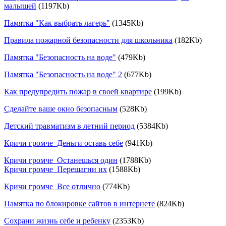
малышей
(1197Kb)
Памятка "Как выбрать лагерь"
(1345Kb)
Правила пожарной безопасности для школьника
(182Kb)
Памятка "Безопасность на воде"
(479Kb)
Памятка "Безопасность на воде" 2
(677Kb)
Как предупредить пожар в своей квартире
(199Kb)
Сделайте ваше окно безопасным
(528Kb)
Детский травматизм в летний период
(5384Kb)
Кричи громче_Деньги оставь себе
(941Kb)
Кричи громче_Останешься один
(1788Kb)
Кричи громче_Перешагни их
(1588Kb)
Кричи громче_Все отлично
(774Kb)
Памятка по блокировке сайтов в интернете
(824Kb)
Сохрани жизнь себе и ребенку
(2353Kb)