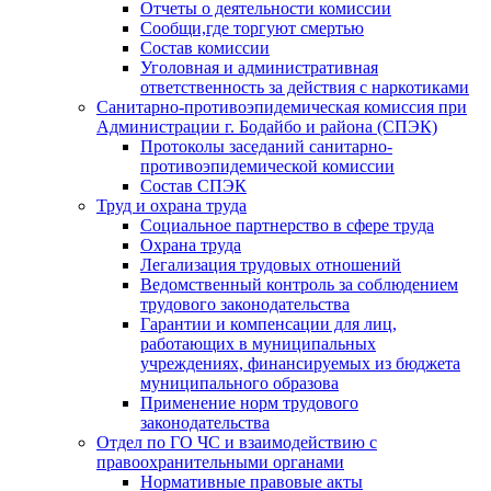
Отчеты о деятельности комиссии
Сообщи,где торгуют смертью
Состав комиссии
Уголовная и административная
ответственность за действия с наркотиками
Санитарно-противоэпидемическая комиссия при
Администрации г. Бодайбо и района (СПЭК)
Протоколы заседаний санитарно-
противоэпидемической комиссии
Состав СПЭК
Труд и охрана труда
Социальное партнерство в сфере труда
Охрана труда
Легализация трудовых отношений
Ведомственный контроль за соблюдением
трудового законодательства
Гарантии и компенсации для лиц,
работающих в муниципальных
учреждениях, финансируемых из бюджета
муниципального образова
Применение норм трудового
законодательства
Отдел по ГО ЧС и взаимодействию с
правоохранительными органами
Нормативные правовые акты