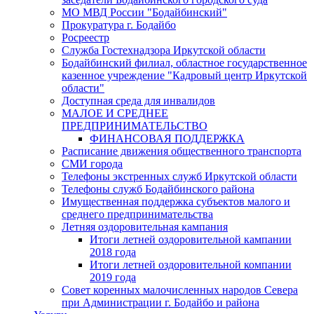
МО МВД России "Бодайбинский"
Прокуратура г. Бодайбо
Росреестр
Служба Гостехнадзора Иркутской области
Бодайбинский филиал, областное государственное
казенное учреждение "Кадровый центр Иркутской
области"
Доступная среда для инвалидов
МАЛОЕ И СРЕДНЕЕ
ПРЕДПРИНИМАТЕЛЬСТВО
ФИНАНСОВАЯ ПОДДЕРЖКА
Расписание движения общественного транспорта
СМИ города
Телефоны экстренных служб Иркутской области
Телефоны служб Бодайбинского района
Имущественная поддержка субъектов малого и
среднего предпринимательства
Летняя оздоровительная кампания
Итоги летней оздоровительной кампании
2018 года
Итоги летней оздоровительной компании
2019 года
Совет коренных малочисленных народов Севера
при Администрации г. Бодайбо и района