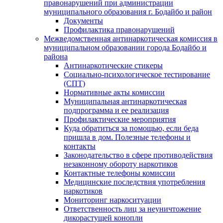
правонарушений при администрации
муниципального образования г. Бодайбо и район
Документы
Профилактика правонарушений
Межведомственная антинаркотическая комиссия в
муниципальном образовании города Бодайбо и
района
Антинаркотические стикеры
Социально-психологическое тестирование
(СПТ)
Нормативные акты комиссии
Муниципальная антинаркотическая
подпрограмма и ее реализация
Профилактические мероприятия
Куда обратиться за помощью, если беда
пришла в дом. Полезные телефоны и
контакты
Законодательство в сфере противодействия
незаконному обороту наркотиков
Контактные телефоны комиссии
Медицинские последствия употребления
наркотиков
Мониторинг наркоситуации
Ответственность лиц за неуничтожение
дикорастущей конопли