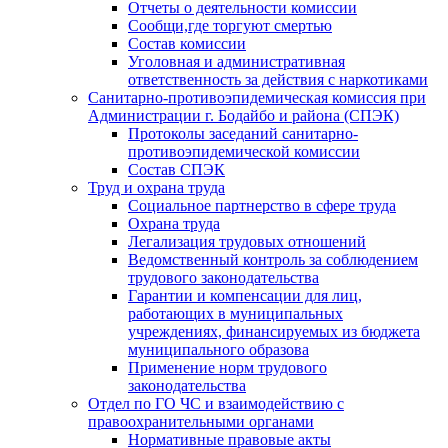
Отчеты о деятельности комиссии
Сообщи,где торгуют смертью
Состав комиссии
Уголовная и административная
ответственность за действия с наркотиками
Санитарно-противоэпидемическая комиссия при
Администрации г. Бодайбо и района (СПЭК)
Протоколы заседаний санитарно-
противоэпидемической комиссии
Состав СПЭК
Труд и охрана труда
Социальное партнерство в сфере труда
Охрана труда
Легализация трудовых отношений
Ведомственный контроль за соблюдением
трудового законодательства
Гарантии и компенсации для лиц,
работающих в муниципальных
учреждениях, финансируемых из бюджета
муниципального образова
Применение норм трудового
законодательства
Отдел по ГО ЧС и взаимодействию с
правоохранительными органами
Нормативные правовые акты