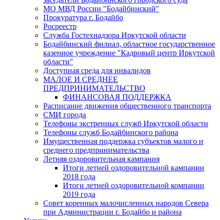
МО МВД России "Бодайбинский"
Прокуратура г. Бодайбо
Росреестр
Служба Гостехнадзора Иркутской области
Бодайбинский филиал, областное государственное
казенное учреждение "Кадровый центр Иркутской
области"
Доступная среда для инвалидов
МАЛОЕ И СРЕДНЕЕ
ПРЕДПРИНИМАТЕЛЬСТВО
ФИНАНСОВАЯ ПОДДЕРЖКА
Расписание движения общественного транспорта
СМИ города
Телефоны экстренных служб Иркутской области
Телефоны служб Бодайбинского района
Имущественная поддержка субъектов малого и
среднего предпринимательства
Летняя оздоровительная кампания
Итоги летней оздоровительной кампании
2018 года
Итоги летней оздоровительной компании
2019 года
Совет коренных малочисленных народов Севера
при Администрации г. Бодайбо и района