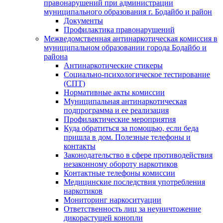
правонарушений при администрации
муниципального образования г. Бодайбо и район
Документы
Профилактика правонарушений
Межведомственная антинаркотическая комиссия в
муниципальном образовании города Бодайбо и
района
Антинаркотические стикеры
Социально-психологическое тестирование
(СПТ)
Нормативные акты комиссии
Муниципальная антинаркотическая
подпрограмма и ее реализация
Профилактические мероприятия
Куда обратиться за помощью, если беда
пришла в дом. Полезные телефоны и
контакты
Законодательство в сфере противодействия
незаконному обороту наркотиков
Контактные телефоны комиссии
Медицинские последствия употребления
наркотиков
Мониторинг наркоситуации
Ответственность лиц за неуничтожение
дикорастущей конопли