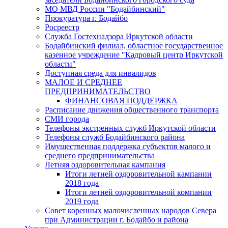
МО МВД России "Бодайбинский"
Прокуратура г. Бодайбо
Росреестр
Служба Гостехнадзора Иркутской области
Бодайбинский филиал, областное государственное
казенное учреждение "Кадровый центр Иркутской
области"
Доступная среда для инвалидов
МАЛОЕ И СРЕДНЕЕ
ПРЕДПРИНИМАТЕЛЬСТВО
ФИНАНСОВАЯ ПОДДЕРЖКА
Расписание движения общественного транспорта
СМИ города
Телефоны экстренных служб Иркутской области
Телефоны служб Бодайбинского района
Имущественная поддержка субъектов малого и
среднего предпринимательства
Летняя оздоровительная кампания
Итоги летней оздоровительной кампании
2018 года
Итоги летней оздоровительной компании
2019 года
Совет коренных малочисленных народов Севера
при Администрации г. Бодайбо и района