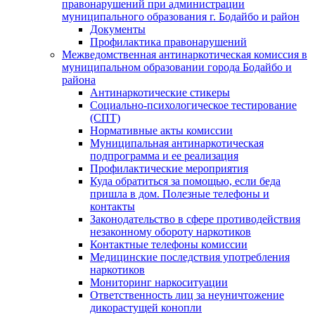
правонарушений при администрации
муниципального образования г. Бодайбо и район
Документы
Профилактика правонарушений
Межведомственная антинаркотическая комиссия в
муниципальном образовании города Бодайбо и
района
Антинаркотические стикеры
Социально-психологическое тестирование
(СПТ)
Нормативные акты комиссии
Муниципальная антинаркотическая
подпрограмма и ее реализация
Профилактические мероприятия
Куда обратиться за помощью, если беда
пришла в дом. Полезные телефоны и
контакты
Законодательство в сфере противодействия
незаконному обороту наркотиков
Контактные телефоны комиссии
Медицинские последствия употребления
наркотиков
Мониторинг наркоситуации
Ответственность лиц за неуничтожение
дикорастущей конопли