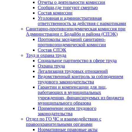
Отчеты о деятельности комиссии
Сообщи,где торгуют смертью
Состав комиссии
Уголовная и административная
ответственность за действия с наркотиками
Санитарно-противоэпидемическая комиссия при
Администрации г. Бодайбо и района (СПЭК)
Протоколы заседаний санитарно-
противоэпидемической комиссии
Состав СПЭК
Труд и охрана труда
Социальное партнерство в сфере труда
Охрана труда
Легализация трудовых отношений
Ведомственный контроль за соблюдением
трудового законодательства
Гарантии и компенсации для лиц,
работающих в муниципальных
учреждениях, финансируемых из бюджета
муниципального образова
Применение норм трудового
законодательства
Отдел по ГО ЧС и взаимодействию с
правоохранительными органами
Нормативные правовые акты