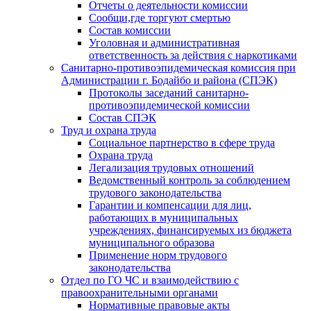
Отчеты о деятельности комиссии
Сообщи,где торгуют смертью
Состав комиссии
Уголовная и административная
ответственность за действия с наркотиками
Санитарно-противоэпидемическая комиссия при
Администрации г. Бодайбо и района (СПЭК)
Протоколы заседаний санитарно-
противоэпидемической комиссии
Состав СПЭК
Труд и охрана труда
Социальное партнерство в сфере труда
Охрана труда
Легализация трудовых отношений
Ведомственный контроль за соблюдением
трудового законодательства
Гарантии и компенсации для лиц,
работающих в муниципальных
учреждениях, финансируемых из бюджета
муниципального образова
Применение норм трудового
законодательства
Отдел по ГО ЧС и взаимодействию с
правоохранительными органами
Нормативные правовые акты