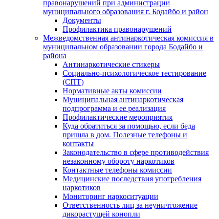
правонарушений при администрации
муниципального образования г. Бодайбо и район
Документы
Профилактика правонарушений
Межведомственная антинаркотическая комиссия в
муниципальном образовании города Бодайбо и
района
Антинаркотические стикеры
Социально-психологическое тестирование
(СПТ)
Нормативные акты комиссии
Муниципальная антинаркотическая
подпрограмма и ее реализация
Профилактические мероприятия
Куда обратиться за помощью, если беда
пришла в дом. Полезные телефоны и
контакты
Законодательство в сфере противодействия
незаконному обороту наркотиков
Контактные телефоны комиссии
Медицинские последствия употребления
наркотиков
Мониторинг наркоситуации
Ответственность лиц за неуничтожение
дикорастущей конопли