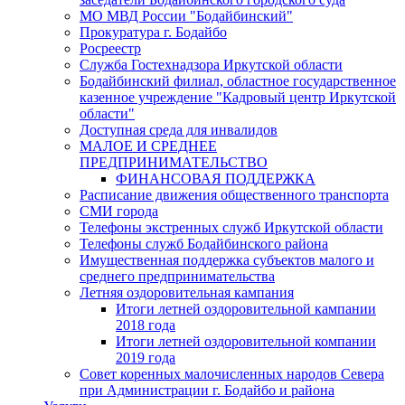
МО МВД России "Бодайбинский"
Прокуратура г. Бодайбо
Росреестр
Служба Гостехнадзора Иркутской области
Бодайбинский филиал, областное государственное
казенное учреждение "Кадровый центр Иркутской
области"
Доступная среда для инвалидов
МАЛОЕ И СРЕДНЕЕ
ПРЕДПРИНИМАТЕЛЬСТВО
ФИНАНСОВАЯ ПОДДЕРЖКА
Расписание движения общественного транспорта
СМИ города
Телефоны экстренных служб Иркутской области
Телефоны служб Бодайбинского района
Имущественная поддержка субъектов малого и
среднего предпринимательства
Летняя оздоровительная кампания
Итоги летней оздоровительной кампании
2018 года
Итоги летней оздоровительной компании
2019 года
Совет коренных малочисленных народов Севера
при Администрации г. Бодайбо и района