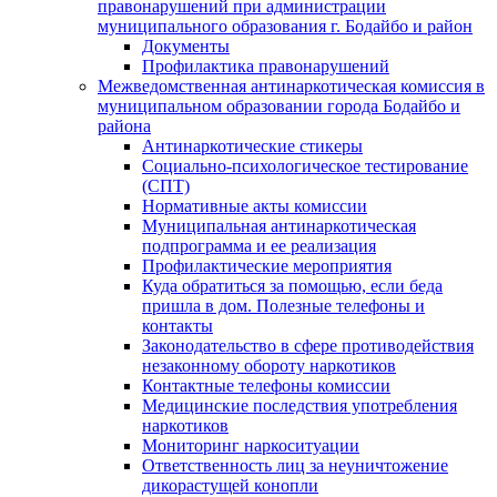
правонарушений при администрации
муниципального образования г. Бодайбо и район
Документы
Профилактика правонарушений
Межведомственная антинаркотическая комиссия в
муниципальном образовании города Бодайбо и
района
Антинаркотические стикеры
Социально-психологическое тестирование
(СПТ)
Нормативные акты комиссии
Муниципальная антинаркотическая
подпрограмма и ее реализация
Профилактические мероприятия
Куда обратиться за помощью, если беда
пришла в дом. Полезные телефоны и
контакты
Законодательство в сфере противодействия
незаконному обороту наркотиков
Контактные телефоны комиссии
Медицинские последствия употребления
наркотиков
Мониторинг наркоситуации
Ответственность лиц за неуничтожение
дикорастущей конопли