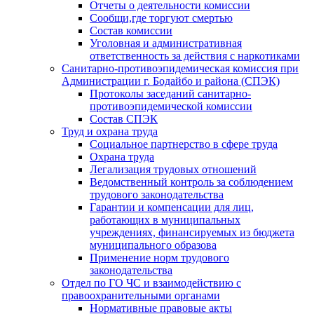
Отчеты о деятельности комиссии
Сообщи,где торгуют смертью
Состав комиссии
Уголовная и административная
ответственность за действия с наркотиками
Санитарно-противоэпидемическая комиссия при
Администрации г. Бодайбо и района (СПЭК)
Протоколы заседаний санитарно-
противоэпидемической комиссии
Состав СПЭК
Труд и охрана труда
Социальное партнерство в сфере труда
Охрана труда
Легализация трудовых отношений
Ведомственный контроль за соблюдением
трудового законодательства
Гарантии и компенсации для лиц,
работающих в муниципальных
учреждениях, финансируемых из бюджета
муниципального образова
Применение норм трудового
законодательства
Отдел по ГО ЧС и взаимодействию с
правоохранительными органами
Нормативные правовые акты