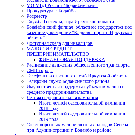
МО МВД России "Бодайбинский"
Прокуратура г. Бодайбо
Росреестр
Служба Гостехнадзора Иркутской области
Бодайбинский филиал, областное государственное
казенное учреждение "Кадровый центр Иркутской
области"
Доступная среда для инвалидов
МАЛОЕ И СРЕДНЕЕ
ПРЕДПРИНИМАТЕЛЬСТВО
ФИНАНСОВАЯ ПОДДЕРЖКА
Расписание движения общественного транспорта
СМИ города
Телефоны экстренных служб Иркутской области
Телефоны служб Бодайбинского района
Имущественная поддержка субъектов малого и
среднего предпринимательства
Летняя оздоровительная кампания
Итоги летней оздоровительной кампании
2018 года
Итоги летней оздоровительной компании
2019 года
Совет коренных малочисленных народов Севера
при Администрации г. Бодайбо и района