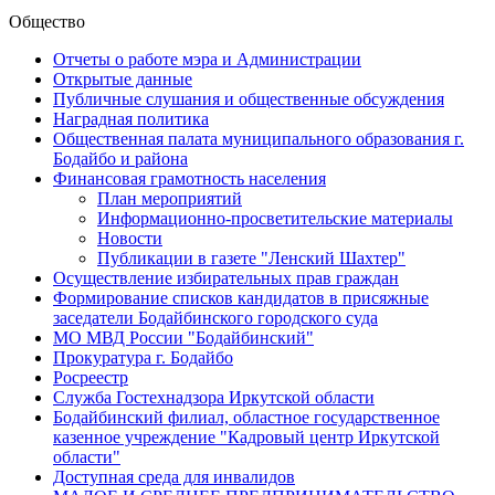
Общество
Отчеты о работе мэра и Администрации
Открытые данные
Публичные слушания и общественные обсуждения
Наградная политика
Общественная палата муниципального образования г.
Бодайбо и района
Финансовая грамотность населения
План мероприятий
Информационно-просветительские материалы
Новости
Публикации в газете "Ленский Шахтер"
Осуществление избирательных прав граждан
Формирование списков кандидатов в присяжные
заседатели Бодайбинского городского суда
МО МВД России "Бодайбинский"
Прокуратура г. Бодайбо
Росреестр
Служба Гостехнадзора Иркутской области
Бодайбинский филиал, областное государственное
казенное учреждение "Кадровый центр Иркутской
области"
Доступная среда для инвалидов