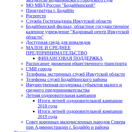
МО МВД России "Бодайбинский"
Прокуратура г. Бодайбо
Росреестр
Служба Гостехнадзора Иркутской области
Бодайбинский филиал, областное государственное
казенное учреждение "Кадровый центр Иркутской
области"
Доступная среда для инвалидов
МАЛОЕ И СРЕДНЕЕ
ПРЕДПРИНИМАТЕЛЬСТВО
ФИНАНСОВАЯ ПОДДЕРЖКА
Расписание движения общественного транспорта
СМИ города
Телефоны экстренных служб Иркутской области
Телефоны служб Бодайбинского района
Имущественная поддержка субъектов малого и
среднего предпринимательства
Летняя оздоровительная кампания
Итоги летней оздоровительной кампании
2018 года
Итоги летней оздоровительной компании
2019 года
Совет коренных малочисленных народов Севера
при Администрации г. Бодайбо и района