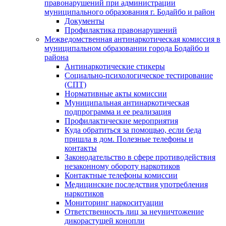
правонарушений при администрации
муниципального образования г. Бодайбо и район
Документы
Профилактика правонарушений
Межведомственная антинаркотическая комиссия в
муниципальном образовании города Бодайбо и
района
Антинаркотические стикеры
Социально-психологическое тестирование
(СПТ)
Нормативные акты комиссии
Муниципальная антинаркотическая
подпрограмма и ее реализация
Профилактические мероприятия
Куда обратиться за помощью, если беда
пришла в дом. Полезные телефоны и
контакты
Законодательство в сфере противодействия
незаконному обороту наркотиков
Контактные телефоны комиссии
Медицинские последствия употребления
наркотиков
Мониторинг наркоситуации
Ответственность лиц за неуничтожение
дикорастущей конопли