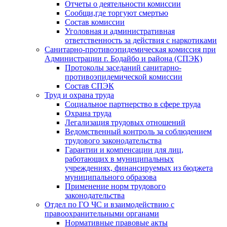
Отчеты о деятельности комиссии
Сообщи,где торгуют смертью
Состав комиссии
Уголовная и административная
ответственность за действия с наркотиками
Санитарно-противоэпидемическая комиссия при
Администрации г. Бодайбо и района (СПЭК)
Протоколы заседаний санитарно-
противоэпидемической комиссии
Состав СПЭК
Труд и охрана труда
Социальное партнерство в сфере труда
Охрана труда
Легализация трудовых отношений
Ведомственный контроль за соблюдением
трудового законодательства
Гарантии и компенсации для лиц,
работающих в муниципальных
учреждениях, финансируемых из бюджета
муниципального образова
Применение норм трудового
законодательства
Отдел по ГО ЧС и взаимодействию с
правоохранительными органами
Нормативные правовые акты