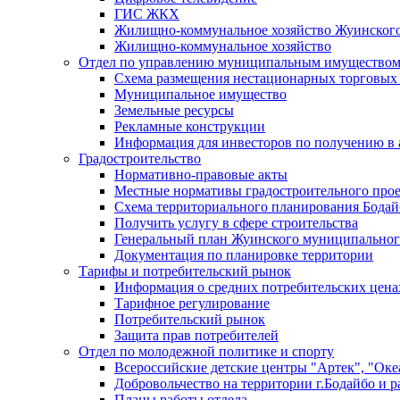
ГИС ЖКХ
Жилищно-коммунальное хозяйство Жуинско
Жилищно-коммунальное хозяйство
Отдел по управлению муниципальным имуществом
Схема размещения нестационарных торговых
Муниципальное имущество
Земельные ресурсы
Рекламные конструкции
Информация для инвесторов по получению в 
Градостроительство
Нормативно-правовые акты
Местные нормативы градостроительного про
Схема территориального планирования Бодай
Получить услугу в сфере строительства
Генеральный план Жуинского муниципальног
Документация по планировке территории
Тарифы и потребительский рынок
Информация о средних потребительских цена
Тарифное регулирование
Потребительский рынок
Защита прав потребителей
Отдел по молодежной политике и спорту
Всероссийские детские центры "Артек", "Оке
Добровольчество на территории г.Бодайбо и р
Планы работы отдела