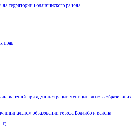
 на территории Бодайбинского района
х прав
онарушений при администрации муниципального образования г.
муниципальном образовании города Бодайбо и района
ПТ)