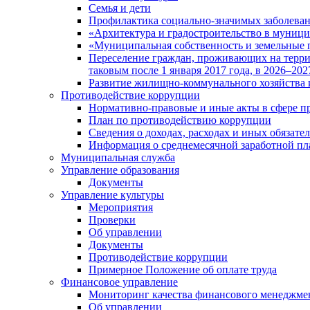
Семья и дети
Профилактика социально-значимых заболеван
«Архитектура и градостроительство в муницип
«Муниципальная собственность и земельные 
Переселение граждан, проживающих на терри
таковым после 1 января 2017 года, в 2026–202
Развитие жилищно-коммунального хозяйства 
Противодействие коррупции
Нормативно-правовые и иные акты в сфере п
План по противодействию коррупции
Сведения о доходах, расходах и иных обязате
Информация о среднемесячной заработной п
Муниципальная служба
Управление образования
Документы
Управление культуры
Мероприятия
Проверки
Об управлении
Документы
Противодействие коррупции
Примерное Положение об оплате труда
Финансовое управление
Мониторинг качества финансового менеджме
Об управлении