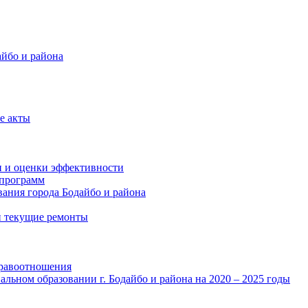
айбо и района
е акты
и и оценки эффективности
программ
ания города Бодайбо и района
и текущие ремонты
правоотношения
льном образовании г. Бодайбо и района на 2020 – 2025 годы