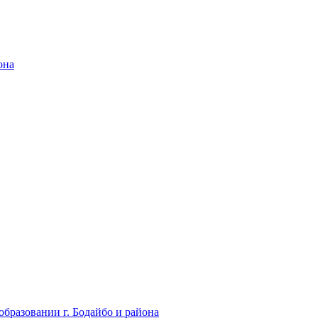
она
бразовании г. Бодайбо и района