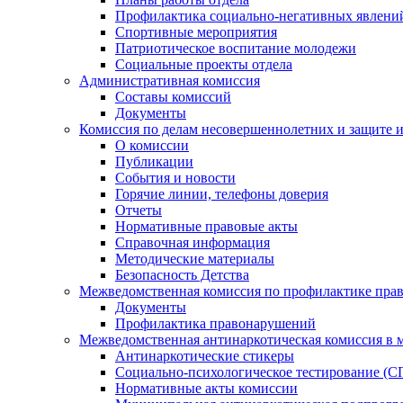
Профилактика социально-негативных явлений
Спортивные мероприятия
Патриотическое воспитание молодежи
Социальные проекты отдела
Административная комиссия
Составы комиссий
Документы
Комиссия по делам несовершеннолетних и защите и
О комиссии
Публикации
События и новости
Горячие линии, телефоны доверия
Отчеты
Нормативные правовые акты
Справочная информация
Методические материалы
Безопасность Детства
Межведомственная комиссия по профилактике прав
Документы
Профилактика правонарушений
Межведомственная антинаркотическая комиссия в 
Антинаркотические стикеры
Социально-психологическое тестирование (С
Нормативные акты комиссии