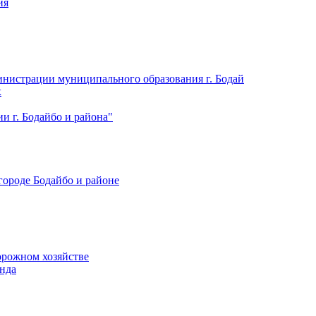
ия
нистрации муниципального образования г. Бодай
х
 г. Бодайбо и района"
городе Бодайбо и районе
орожном хозяйстве
нда