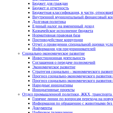
Бюджет для граждан
Бюджет и отчетность
Бюджетная классификация, в части, относяще
Внутренний муниципальный финансовый кон
Долговая политика
Единый налог на вмененный доход
Казначейское исполнение бюджета
Нормативная правовая база
Противодействие коррупции
Отчет о проведении специальной оценки усло
Информация для предпринимателей
Социально-экономическое развитие
Инвестиционная деятельность
Соглашения о передаче полномочий
Экономическое развитие
Стратегия социально - экономического развит
Прогноз социально-экономического развития 
Прогноз социально-экономического развития 
Народные инициативы
Инициативные проекты
Отдел промышленной политики, ЖКХ, транспорта 
Горячие линии по вопросам перехода на нову
Информация по обращению с животными без 
Документы
Цифровое телевидение