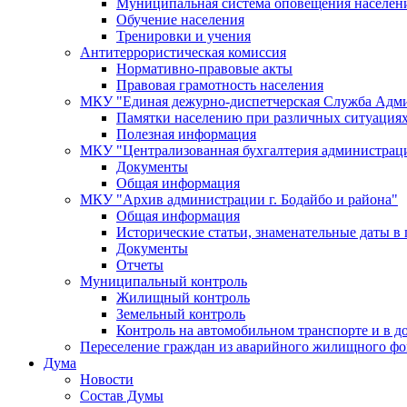
Муниципальная система оповещения населен
Обучение населения
Тренировки и учения
Антитеррористическая комиссия
Нормативно-правовые акты
Правовая грамотность населения
МКУ "Единая дежурно-диспетчерская Служба Адми
Памятки населению при различных ситуация
Полезная информация
МКУ "Централизованная бухгалтерия администрации
Документы
Общая информация
МКУ "Архив администрации г. Бодайбо и района"
Общая информация
Исторические статьи, знаменательные даты в 
Документы
Отчеты
Муниципальный контроль
Жилищный контроль
Земельный контроль
Контроль на автомобильном транспорте и в д
Переселение граждан из аварийного жилищного фо
Дума
Новости
Состав Думы