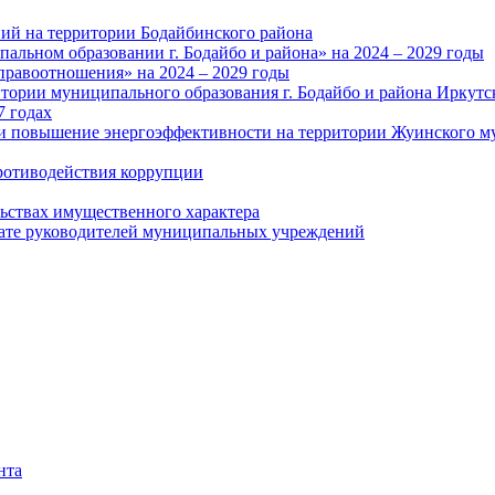
ий на территории Бодайбинского района
альном образовании г. Бодайбо и района» на 2024 – 2029 годы
правоотношения» на 2024 – 2029 годы
тории муниципального образования г. Бодайбо и района Иркутс
7 годах
и повышение энергоэффективности на территории Жуинского му
ротиводействия коррупции
льствах имущественного характера
лате руководителей муниципальных учреждений
нта