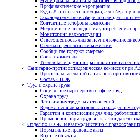
Муниципальная антинаркотическая подпрогра
Профилактические мероприятия
Куда обратиться за помощью, если беда приш
Законодательство в сфере противодействия н
Контактные телефоны комиссии
Медицинские последствия употребления нарк
Мониторинг наркоситуации
Ответственность лиц за неуничтожение дико
Отчеты о деятельности комиссии
Сообщи,где торгуют смертью
Состав комиссии
Уголовная и административная ответственнос
Санитарно-противоэпидемическая комиссия при Ад
Протоколы заседаний санитарно- противоэпи
Состав СПЭК
Труд и охрана труда
Социальное партнерство в сфере труда
Охрана труда
Легализация трудовых отношений
Ведомственный контроль за соблюдением труд
Гарантии и компенсации для лиц, работающи
Применение норм трудового законодательств
Отдел по ГО ЧС и взаимодействию с правоохрани
Нормативные правовые акты
Водные объекты