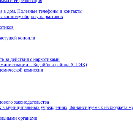
мма и ее реализация
ла в дом. Полезные телефоны и контакты
езаконному обороту наркотиков
отиков
растущей конопли
ть за действия с наркотиками
министрации г. Бодайбо и района (СПЭК)
демической комиссии
ового законодательства
х в муниципальных учреждениях, финансируемых из бюджета м
а
тельными органами