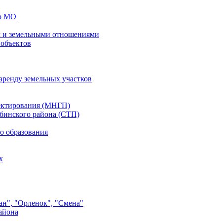
го МО
 и земельными отношениями
 объектов
аренду земельных участков
ектирования (МНГП)
бинского района (СТП)
о образования
х
ан", "Орленок", "Смена"
айона