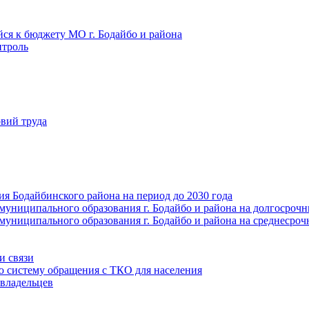
йся к бюджету МО г. Бодайбо и района
троль
вий труда
ия Бодайбинского района на период до 2030 года
муниципального образования г. Бодайбо и района на долгосроч
муниципального образования г. Бодайбо и района на среднесро
и связи
ю систему обращения с ТКО для населения
владельцев