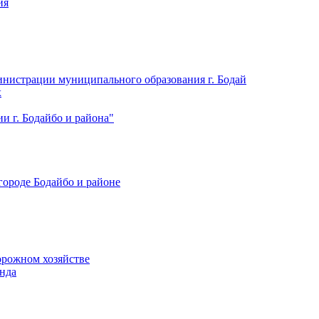
ия
нистрации муниципального образования г. Бодай
х
 г. Бодайбо и района"
городе Бодайбо и районе
орожном хозяйстве
нда