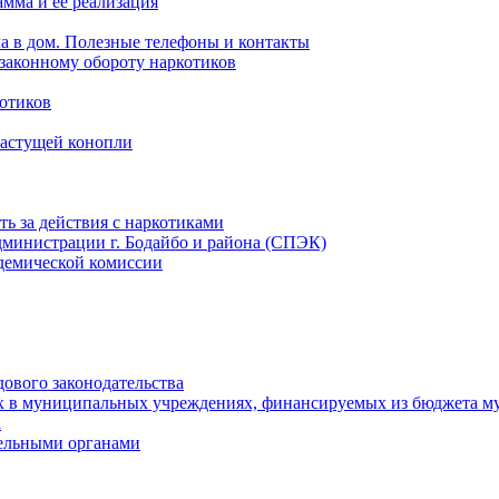
мма и ее реализация
ла в дом. Полезные телефоны и контакты
езаконному обороту наркотиков
отиков
растущей конопли
ть за действия с наркотиками
министрации г. Бодайбо и района (СПЭК)
демической комиссии
ового законодательства
х в муниципальных учреждениях, финансируемых из бюджета м
а
тельными органами