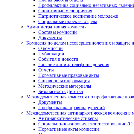
Профилактика социально-негативных явлений
Спортивные мероприятия
Патриотическое воспитание молодежи
Социальные проекты отдела
Административная комиссия
Составы комиссий
Документы
Комиссия по делам несовершеннолетних и защите и
О комиссии
Публикации
События и новости
Горячие линии, телефоны доверия
Отчеты
Нормативные правовые акты
Справочная информация
Методические материалы
Безопасность Детства
Межведомственная комиссия по профилактике прав
Документы
Профилактика правонарушений
Межведомственная антинаркотическая комиссия в 
Антинаркотические стикеры
Социально-психологическое тестирование (С
Нормативные акты комиссии