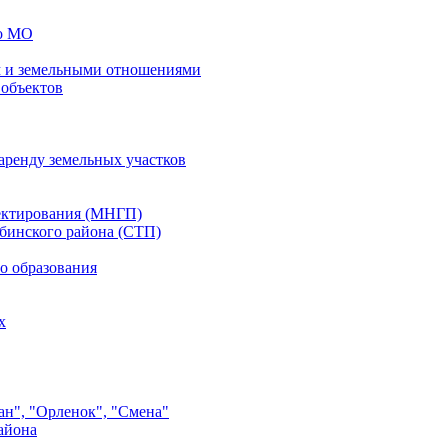
го МО
 и земельными отношениями
 объектов
аренду земельных участков
ектирования (МНГП)
бинского района (СТП)
о образования
х
ан", "Орленок", "Смена"
айона