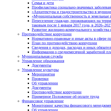
Семья и дети
Профилактика социально-значимых заболеван
«Архитектура и градостроительство в муницип
«Муниципальная собственность и земельные 
Переселение граждан, проживающих на терри
таковым после 1 января 2017 года, в 2026–202
Развитие жилищно-коммунального хозяйства 
Противодействие коррупции
Нормативно-правовые и иные акты в сфере п
План по противодействию коррупции
Сведения о доходах, расходах и иных обязате
Информация о среднемесячной заработной п
Муниципальная служба
Управление образования
Документы
Управление культуры
Мероприятия
Проверки
Об управлении
Документы
Противодействие коррупции
Примерное Положение об оплате труда
Финансовое управление
Мониторинг качества финансового менеджме
Об управлении