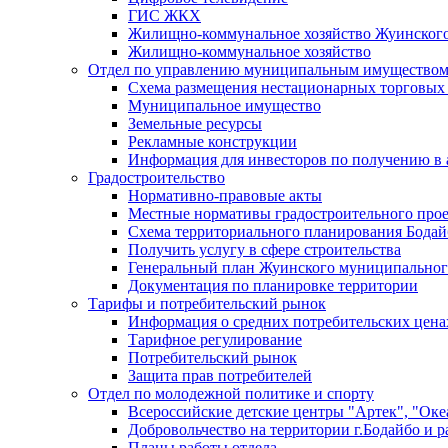
ГИС ЖКХ
Жилищно-коммунальное хозяйство Жуинско
Жилищно-коммунальное хозяйство
Отдел по управлению муниципальным имуществом
Схема размещения нестационарных торговых
Муниципальное имущество
Земельные ресурсы
Рекламные конструкции
Информация для инвесторов по получению в 
Градостроительство
Нормативно-правовые акты
Местные нормативы градостроительного про
Схема территориального планирования Бодай
Получить услугу в сфере строительства
Генеральный план Жуинского муниципальног
Документация по планировке территории
Тарифы и потребительский рынок
Информация о средних потребительских цена
Тарифное регулирование
Потребительский рынок
Защита прав потребителей
Отдел по молодежной политике и спорту
Всероссийские детские центры "Артек", "Оке
Добровольчество на территории г.Бодайбо и р
Планы работы отдела