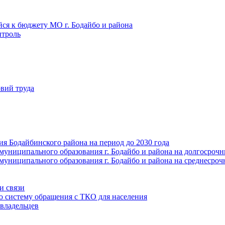
йся к бюджету МО г. Бодайбо и района
троль
вий труда
ия Бодайбинского района на период до 2030 года
муниципального образования г. Бодайбо и района на долгосроч
муниципального образования г. Бодайбо и района на среднесро
и связи
ю систему обращения с ТКО для населения
владельцев