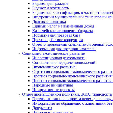
Бюджет для граждан
Бюджет и отчетность
Бюджетная классификация, в части, относяще
Внутренний муниципальный финансовый кон
Долговая политика
Единый налог на вмененный доход
Казначейское исполнение бюджета
Нормативная правовая база
Противодействие коррупции
Отчет о проведении специальной оценки усло
Информация для предпринимателей
Социально-экономическое развитие
Инвестиционная деятельность
Соглашения о передаче полномочий
Экономическое развитие
Стратегия социально - экономического развит
Прогноз социально-экономического развития 
Прогноз социально-экономического развития 
Народные инициативы
Инициативные проекты
Отдел промышленной политики, ЖКХ, транспорта 
Горячие линии по вопросам перехода на нову
Информация по обращению с животными без 
Документы
Цифровое телевидение