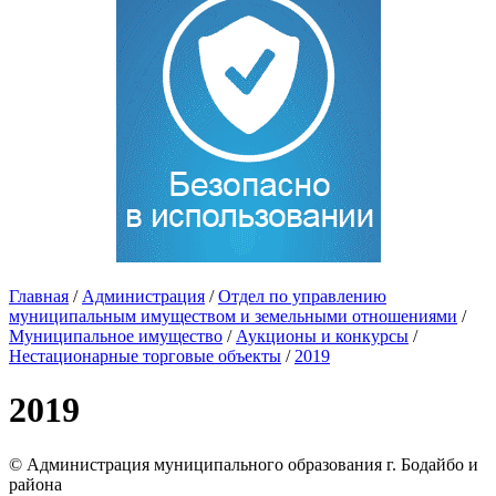
Главная
/
Администрация
/
Отдел по управлению
муниципальным имуществом и земельными отношениями
/
Муниципальное имущество
/
Аукционы и конкурсы
/
Нестационарные торговые объекты
/
2019
2019
© Администрация муниципального образования г. Бодайбо и
района