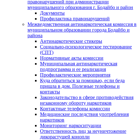
правонарушений при администрации
муниципального образования г. Бодайбо и район
Документы
Профилактика правонарушений
Межведомственная антинаркотическая комиссия в
муниципальном образовании города Бодайбо и
района
Антинаркотические стикеры
Социально-психологическое тестирование
(СПТ)
Нормативные акты комиссии
Муниципальная антинаркотическая
подпрограмма и ее реализация
Профилактические мероприятия
Куда обратиться за помощью, если беда
пришла в дом. Полезные телефоны и
контакты
Законодательство в сфере противодействия
незаконному обороту наркотиков
Контактные телефоны комиссии
Медицинские последствия употребления
наркотиков
Мониторинг наркоситуации
Ответственность лиц за неуничтожение
дикорастущей конопли