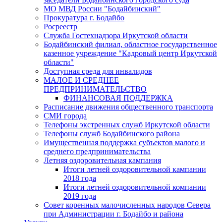
МО МВД России "Бодайбинский"
Прокуратура г. Бодайбо
Росреестр
Служба Гостехнадзора Иркутской области
Бодайбинский филиал, областное государственное
казенное учреждение "Кадровый центр Иркутской
области"
Доступная среда для инвалидов
МАЛОЕ И СРЕДНЕЕ
ПРЕДПРИНИМАТЕЛЬСТВО
ФИНАНСОВАЯ ПОДДЕРЖКА
Расписание движения общественного транспорта
СМИ города
Телефоны экстренных служб Иркутской области
Телефоны служб Бодайбинского района
Имущественная поддержка субъектов малого и
среднего предпринимательства
Летняя оздоровительная кампания
Итоги летней оздоровительной кампании
2018 года
Итоги летней оздоровительной компании
2019 года
Совет коренных малочисленных народов Севера
при Администрации г. Бодайбо и района