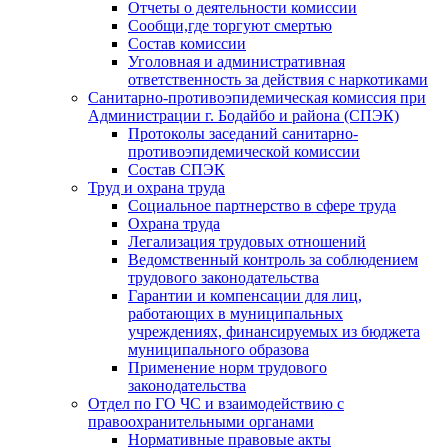
Отчеты о деятельности комиссии
Сообщи,где торгуют смертью
Состав комиссии
Уголовная и административная
ответственность за действия с наркотиками
Санитарно-противоэпидемическая комиссия при
Администрации г. Бодайбо и района (СПЭК)
Протоколы заседаний санитарно-
противоэпидемической комиссии
Состав СПЭК
Труд и охрана труда
Социальное партнерство в сфере труда
Охрана труда
Легализация трудовых отношений
Ведомственный контроль за соблюдением
трудового законодательства
Гарантии и компенсации для лиц,
работающих в муниципальных
учреждениях, финансируемых из бюджета
муниципального образова
Применение норм трудового
законодательства
Отдел по ГО ЧС и взаимодействию с
правоохранительными органами
Нормативные правовые акты