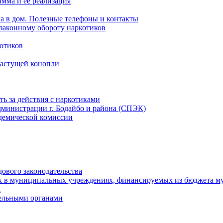
мма и ее реализация
ла в дом. Полезные телефоны и контакты
езаконному обороту наркотиков
отиков
растущей конопли
ть за действия с наркотиками
министрации г. Бодайбо и района (СПЭК)
демической комиссии
ового законодательства
х в муниципальных учреждениях, финансируемых из бюджета м
а
тельными органами