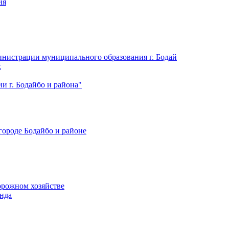
ия
нистрации муниципального образования г. Бодай
х
 г. Бодайбо и района"
городе Бодайбо и районе
орожном хозяйстве
нда