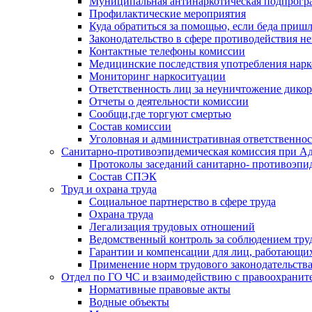
Муниципальная антинаркотическая подпрогра
Профилактические мероприятия
Куда обратиться за помощью, если беда приш
Законодательство в сфере противодействия н
Контактные телефоны комиссии
Медицинские последствия употребления нарк
Мониторинг наркоситуации
Ответственность лиц за неуничтожение дико
Отчеты о деятельности комиссии
Сообщи,где торгуют смертью
Состав комиссии
Уголовная и административная ответственнос
Санитарно-противоэпидемическая комиссия при Ад
Протоколы заседаний санитарно- противоэпи
Состав СПЭК
Труд и охрана труда
Социальное партнерство в сфере труда
Охрана труда
Легализация трудовых отношений
Ведомственный контроль за соблюдением труд
Гарантии и компенсации для лиц, работающи
Применение норм трудового законодательств
Отдел по ГО ЧС и взаимодействию с правоохрани
Нормативные правовые акты
Водные объекты