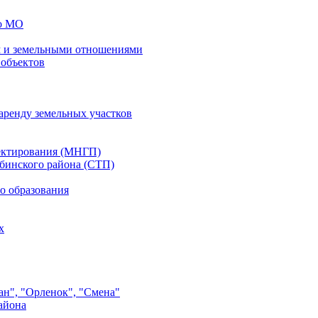
го МО
 и земельными отношениями
 объектов
аренду земельных участков
ектирования (МНГП)
бинского района (СТП)
о образования
х
ан", "Орленок", "Смена"
айона