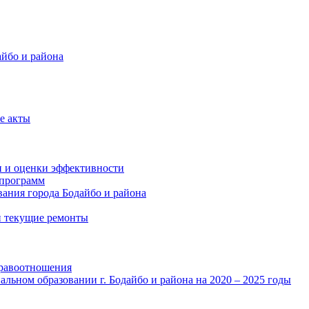
айбо и района
е акты
и и оценки эффективности
программ
ания города Бодайбо и района
и текущие ремонты
правоотношения
льном образовании г. Бодайбо и района на 2020 – 2025 годы