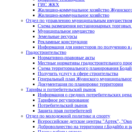
ГИС ЖКХ
Жилищно-коммунальное хозяйство Жуинско
Жилищно-коммунальное хозяйство
Отдел по управлению муниципальным имуществом
Схема размещения нестационарных торговых
Муниципальное имущество
Земельные ресурсы
Рекламные конструкции
Информация для инвесторов по получению в 
Градостроительство
Нормативно-правовые акты
Местные нормативы градостроительного про
Схема территориального планирования Бодай
Получить услугу в сфере строительства
Генеральный план Жуинского муниципальног
Документация по планировке территории
Тарифы и потребительский рынок
Информация о средних потребительских цена
Тарифное регулирование
Потребительский рынок
Защита прав потребителей
Отдел по молодежной политике и спорту
Всероссийские детские центры "Артек", "Оке
Добровольчество на территории г.Бодайбо и р
Планы работы отдела