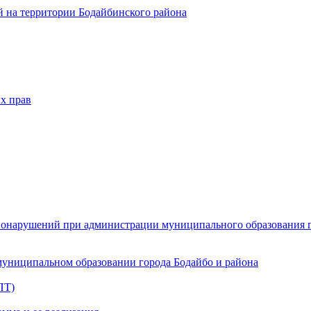
 на территории Бодайбинского района
х прав
онарушений при администрации муниципального образования г.
муниципальном образовании города Бодайбо и района
ПТ)