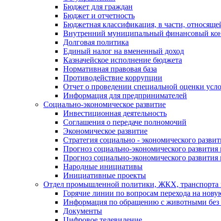
Бюджет для граждан
Бюджет и отчетность
Бюджетная классификация, в части, относяще
Внутренний муниципальный финансовый кон
Долговая политика
Единый налог на вмененный доход
Казначейское исполнение бюджета
Нормативная правовая база
Противодействие коррупции
Отчет о проведении специальной оценки усло
Информация для предпринимателей
Социально-экономическое развитие
Инвестиционная деятельность
Соглашения о передаче полномочий
Экономическое развитие
Стратегия социально - экономического развит
Прогноз социально-экономического развития 
Прогноз социально-экономического развития 
Народные инициативы
Инициативные проекты
Отдел промышленной политики, ЖКХ, транспорта 
Горячие линии по вопросам перехода на нову
Информация по обращению с животными без 
Документы
Цифровое телевидение