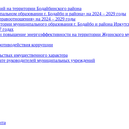
ий на территории Бодайбинского района
альном образовании г. Бодайбо и района» на 2024 – 2029 годы
правоотношения» на 2024 – 2029 годы
тории муниципального образования г. Бодайбо и района Иркутс
7 годах
и повышение энергоэффективности на территории Жуинского му
ротиводействия коррупции
льствах имущественного характера
лате руководителей муниципальных учреждений
нта