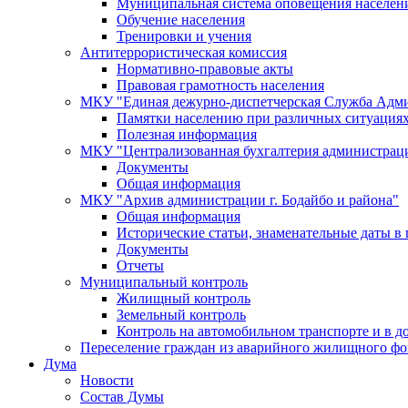
Муниципальная система оповещения населен
Обучение населения
Тренировки и учения
Антитеррористическая комиссия
Нормативно-правовые акты
Правовая грамотность населения
МКУ "Единая дежурно-диспетчерская Служба Адми
Памятки населению при различных ситуация
Полезная информация
МКУ "Централизованная бухгалтерия администрации
Документы
Общая информация
МКУ "Архив администрации г. Бодайбо и района"
Общая информация
Исторические статьи, знаменательные даты в 
Документы
Отчеты
Муниципальный контроль
Жилищный контроль
Земельный контроль
Контроль на автомобильном транспорте и в д
Переселение граждан из аварийного жилищного фо
Дума
Новости
Состав Думы