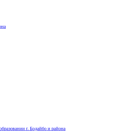
она
бразовании г. Бодайбо и района