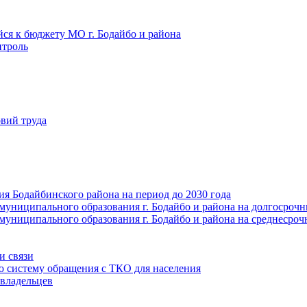
йся к бюджету МО г. Бодайбо и района
троль
вий труда
ия Бодайбинского района на период до 2030 года
муниципального образования г. Бодайбо и района на долгосроч
муниципального образования г. Бодайбо и района на среднесро
и связи
ю систему обращения с ТКО для населения
владельцев