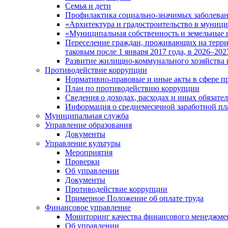
Семья и дети
Профилактика социально-значимых заболеван
«Архитектура и градостроительство в муницип
«Муниципальная собственность и земельные 
Переселение граждан, проживающих на терри
таковым после 1 января 2017 года, в 2026–202
Развитие жилищно-коммунального хозяйства 
Противодействие коррупции
Нормативно-правовые и иные акты в сфере п
План по противодействию коррупции
Сведения о доходах, расходах и иных обязате
Информация о среднемесячной заработной п
Муниципальная служба
Управление образования
Документы
Управление культуры
Мероприятия
Проверки
Об управлении
Документы
Противодействие коррупции
Примерное Положение об оплате труда
Финансовое управление
Мониторинг качества финансового менеджме
Об управлении