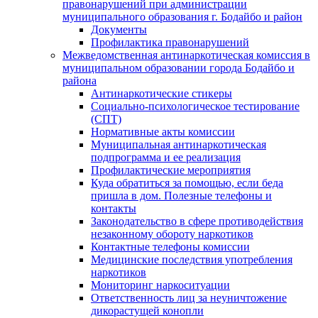
правонарушений при администрации
муниципального образования г. Бодайбо и район
Документы
Профилактика правонарушений
Межведомственная антинаркотическая комиссия в
муниципальном образовании города Бодайбо и
района
Антинаркотические стикеры
Социально-психологическое тестирование
(СПТ)
Нормативные акты комиссии
Муниципальная антинаркотическая
подпрограмма и ее реализация
Профилактические мероприятия
Куда обратиться за помощью, если беда
пришла в дом. Полезные телефоны и
контакты
Законодательство в сфере противодействия
незаконному обороту наркотиков
Контактные телефоны комиссии
Медицинские последствия употребления
наркотиков
Мониторинг наркоситуации
Ответственность лиц за неуничтожение
дикорастущей конопли