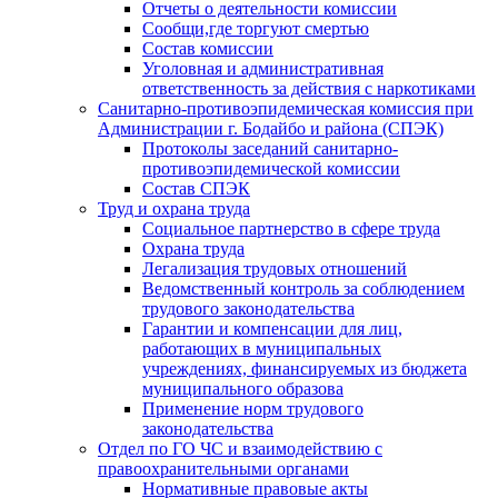
Отчеты о деятельности комиссии
Сообщи,где торгуют смертью
Состав комиссии
Уголовная и административная
ответственность за действия с наркотиками
Санитарно-противоэпидемическая комиссия при
Администрации г. Бодайбо и района (СПЭК)
Протоколы заседаний санитарно-
противоэпидемической комиссии
Состав СПЭК
Труд и охрана труда
Социальное партнерство в сфере труда
Охрана труда
Легализация трудовых отношений
Ведомственный контроль за соблюдением
трудового законодательства
Гарантии и компенсации для лиц,
работающих в муниципальных
учреждениях, финансируемых из бюджета
муниципального образова
Применение норм трудового
законодательства
Отдел по ГО ЧС и взаимодействию с
правоохранительными органами
Нормативные правовые акты