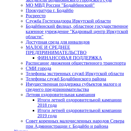
МО МВД России "Бодайбинский"
Прокуратура г. Бодайбо
Росреестр
Служба Гостехнадзора Иркутской области
Бодайбинский филиал, областное государственное
казенное учреждение "Кадровый центр Иркутской
области"
Доступная среда для инвалидов
МАЛОЕ И СРЕДНЕЕ
ПРЕДПРИНИМАТЕЛЬСТВО
ФИНАНСОВАЯ ПОДДЕРЖКА
Расписание движения общественного транспорта
СМИ города
Телефоны экстренных служб Иркутской области
Телефоны служб Бодайбинского района
Имущественная поддержка субъектов малого и
среднего предпринимательства
Летняя оздоровительная кампания
Итоги летней оздоровительной кампании
2018 года
Итоги летней оздоровительной компании
2019 года
Совет коренных малочисленных народов Севера
при Администрации г. Бодайбо и района