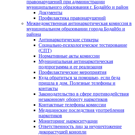
правонарушений при администрации
муниципального образования г. Бодайбо и район
Документы
Профилактика правонарушений
Межведомственная антинаркотическая комиссия в
муниципальном образовании города Бодайбо и
района
Антинаркотические стикеры
Социально-психологическое тестирование
(СПТ)
Нормативные акты комиссии
Муниципальная антинаркотическая
подпрограмма и ее реализация
Профилактические мероприятия
Куда обратиться за помощью, если беда
пришла в дом. Полезные телефоны и
контакты
Законодательство в сфере противодействия
незаконному обороту наркотиков
Контактные телефоны комиссии
Медицинские последствия употребления
наркотиков
Мониторинг наркоситуации
Ответственность лиц за неуничтожение
дикорастущей конопли