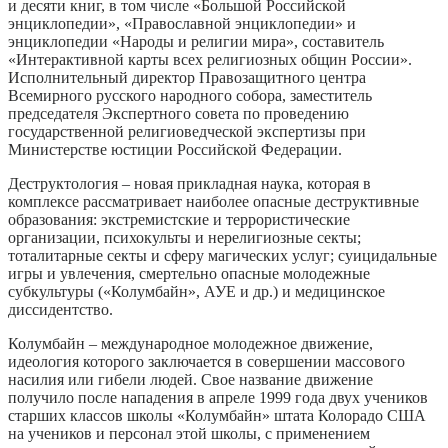
и десяти книг, в том числе «Большой Российской
энциклопедии», «Православной энциклопедии» и
энциклопедии «Народы и религии мира», составитель
«Интерактивной карты всех религиозных общин России».
Исполнительный директор Правозащитного центра
Всемирного русского народного собора, заместитель
председателя Экспертного совета по проведению
государственной религиоведческой экспертизы при
Министерстве юстиции Российской Федерации.
Деструктология – новая прикладная наука, которая в
комплексе рассматривает наиболее опасные деструктивные
образования: экстремистские и террористические
организации, психокульты и нерелигиозные секты;
тоталитарные секты и сферу магических услуг; суицидальные
игры и увлечения, смертельно опасные молодежные
субкультуры («Колумбайн», АУЕ и др.) и медицинское
диссидентство.
Колумбайн – международное молодежное движение,
идеология которого заключается в совершении массового
насилия или гибели людей. Свое название движение
получило после нападения в апреле 1999 года двух учеников
старших классов школы «Колумбайн» штата Колорадо США
на учеников и персонал этой школы, с применением