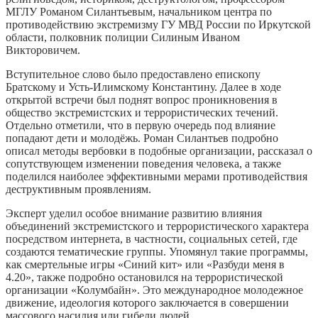
МГЛУ Романом Силантьевым, начальником центра по
противодействию экстремизму ГУ МВД России по Иркутской
области, полковник полиции Силиным Иваном
Викторовичем.
Вступительное слово было предоставлено епископу
Братскому и Усть-Илимскому Константину. Далее в ходе
открытой встречи был поднят вопрос проникновения в
общество экстремистских и террористических течений.
Отдельно отметили, что в первую очередь под влияние
попадают дети и молодёжь. Роман Силантьев подробно
описал методы вербовки в подобные организации, рассказал о
сопутствующем изменении поведения человека, а также
поделился наиболее эффективными мерами противодействия
деструктивным проявлениям.
Эксперт уделил особое внимание развитию влияния
объединений экстремистского и террористического характера
посредством интернета, в частности, социальных сетей, где
создаются тематические группы. Упомянул такие программы,
как смертельные игры «Синий кит» или «Разбуди меня в
4.20», также подробно остановился на террористической
организации «Колумбайн». Это международное молодежное
движение, идеология которого заключается в совершении
массового насилия или гибели людей.