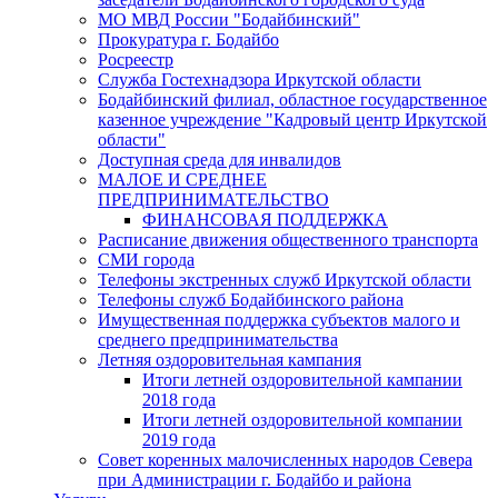
МО МВД России "Бодайбинский"
Прокуратура г. Бодайбо
Росреестр
Служба Гостехнадзора Иркутской области
Бодайбинский филиал, областное государственное
казенное учреждение "Кадровый центр Иркутской
области"
Доступная среда для инвалидов
МАЛОЕ И СРЕДНЕЕ
ПРЕДПРИНИМАТЕЛЬСТВО
ФИНАНСОВАЯ ПОДДЕРЖКА
Расписание движения общественного транспорта
СМИ города
Телефоны экстренных служб Иркутской области
Телефоны служб Бодайбинского района
Имущественная поддержка субъектов малого и
среднего предпринимательства
Летняя оздоровительная кампания
Итоги летней оздоровительной кампании
2018 года
Итоги летней оздоровительной компании
2019 года
Совет коренных малочисленных народов Севера
при Администрации г. Бодайбо и района