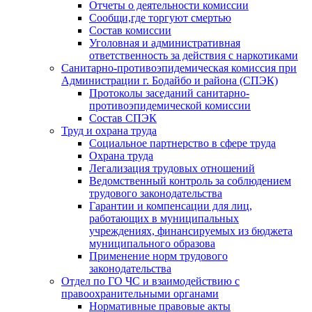
Отчеты о деятельности комиссии
Сообщи,где торгуют смертью
Состав комиссии
Уголовная и административная
ответственность за действия с наркотиками
Санитарно-противоэпидемическая комиссия при
Администрации г. Бодайбо и района (СПЭК)
Протоколы заседаний санитарно-
противоэпидемической комиссии
Состав СПЭК
Труд и охрана труда
Социальное партнерство в сфере труда
Охрана труда
Легализация трудовых отношений
Ведомственный контроль за соблюдением
трудового законодательства
Гарантии и компенсации для лиц,
работающих в муниципальных
учреждениях, финансируемых из бюджета
муниципального образова
Применение норм трудового
законодательства
Отдел по ГО ЧС и взаимодействию с
правоохранительными органами
Нормативные правовые акты