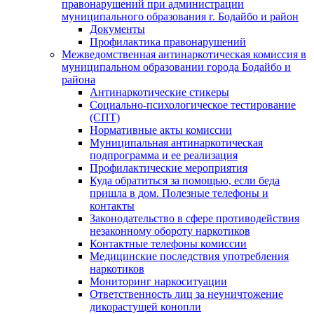
правонарушений при администрации
муниципального образования г. Бодайбо и район
Документы
Профилактика правонарушений
Межведомственная антинаркотическая комиссия в
муниципальном образовании города Бодайбо и
района
Антинаркотические стикеры
Социально-психологическое тестирование
(СПТ)
Нормативные акты комиссии
Муниципальная антинаркотическая
подпрограмма и ее реализация
Профилактические мероприятия
Куда обратиться за помощью, если беда
пришла в дом. Полезные телефоны и
контакты
Законодательство в сфере противодействия
незаконному обороту наркотиков
Контактные телефоны комиссии
Медицинские последствия употребления
наркотиков
Мониторинг наркоситуации
Ответственность лиц за неуничтожение
дикорастущей конопли