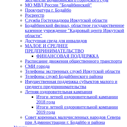
МО МВД России "Бодайбинский"
Прокуратура г. Бодайбо
Росреестр
Служба Гостехнадзора Иркутской области
Бодайбинский филиал, областное государственное
казенное учреждение "Кадровый центр Иркутской
области"
Доступная среда для инвалидов
МАЛОЕ И СРЕДНЕЕ
ПРЕДПРИНИМАТЕЛЬСТВО
ФИНАНСОВАЯ ПОДДЕРЖКА
Расписание движения общественного транспорта
СМИ города
Телефоны экстренных служб Иркутской области
Телефоны служб Бодайбинского района
Имущественная поддержка субъектов малого и
среднего предпринимательства
Летняя оздоровительная кампания
Итоги летней оздоровительной кампании
2018 года
Итоги летней оздоровительной компании
2019 года
Совет коренных малочисленных народов Севера
при Администрации г. Бодайбо и района