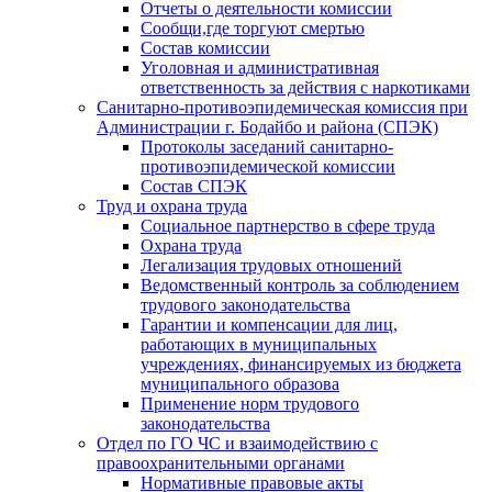
Отчеты о деятельности комиссии
Сообщи,где торгуют смертью
Состав комиссии
Уголовная и административная
ответственность за действия с наркотиками
Санитарно-противоэпидемическая комиссия при
Администрации г. Бодайбо и района (СПЭК)
Протоколы заседаний санитарно-
противоэпидемической комиссии
Состав СПЭК
Труд и охрана труда
Социальное партнерство в сфере труда
Охрана труда
Легализация трудовых отношений
Ведомственный контроль за соблюдением
трудового законодательства
Гарантии и компенсации для лиц,
работающих в муниципальных
учреждениях, финансируемых из бюджета
муниципального образова
Применение норм трудового
законодательства
Отдел по ГО ЧС и взаимодействию с
правоохранительными органами
Нормативные правовые акты