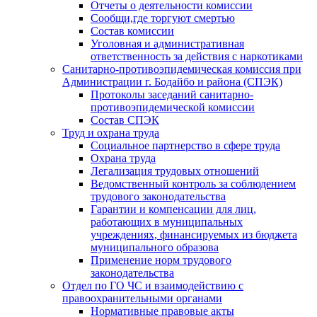
Отчеты о деятельности комиссии
Сообщи,где торгуют смертью
Состав комиссии
Уголовная и административная
ответственность за действия с наркотиками
Санитарно-противоэпидемическая комиссия при
Администрации г. Бодайбо и района (СПЭК)
Протоколы заседаний санитарно-
противоэпидемической комиссии
Состав СПЭК
Труд и охрана труда
Социальное партнерство в сфере труда
Охрана труда
Легализация трудовых отношений
Ведомственный контроль за соблюдением
трудового законодательства
Гарантии и компенсации для лиц,
работающих в муниципальных
учреждениях, финансируемых из бюджета
муниципального образова
Применение норм трудового
законодательства
Отдел по ГО ЧС и взаимодействию с
правоохранительными органами
Нормативные правовые акты