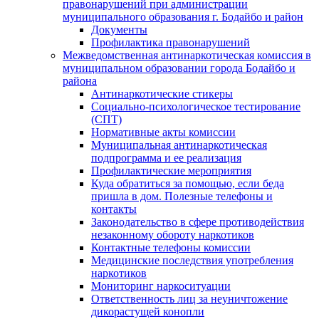
правонарушений при администрации
муниципального образования г. Бодайбо и район
Документы
Профилактика правонарушений
Межведомственная антинаркотическая комиссия в
муниципальном образовании города Бодайбо и
района
Антинаркотические стикеры
Социально-психологическое тестирование
(СПТ)
Нормативные акты комиссии
Муниципальная антинаркотическая
подпрограмма и ее реализация
Профилактические мероприятия
Куда обратиться за помощью, если беда
пришла в дом. Полезные телефоны и
контакты
Законодательство в сфере противодействия
незаконному обороту наркотиков
Контактные телефоны комиссии
Медицинские последствия употребления
наркотиков
Мониторинг наркоситуации
Ответственность лиц за неуничтожение
дикорастущей конопли