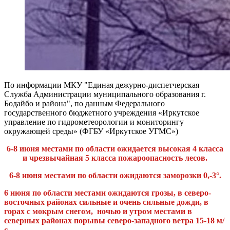
По информации МКУ "Единая дежурно-диспетчерская
Служба Администрации муниципального образования г.
Бодайбо и района", по данным Федерального
государственного бюджетного учреждения «Иркутское
управление по гидрометеорологии и мониторингу
окружающей среды» (ФГБУ «Иркутское УГМС»)
6-8 июня местами по области ожидается высокая 4 класса
и чрезвычайная 5 класса пожароопасность лесов.
6-8 июня местами по области ожидаются заморозки 0,-3°.
6 июня по области местами ожидаются грозы, в северо-
восточных районах сильные и очень сильные дожди, в
горах с мокрым снегом, ночью и утром местами в
северных районах порывы северо-западного ветра 15-18 м/
с.