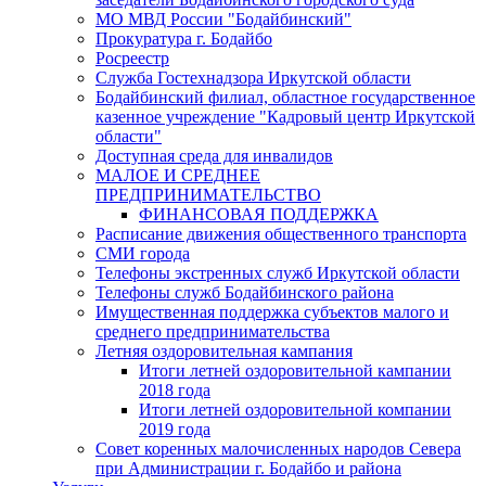
МО МВД России "Бодайбинский"
Прокуратура г. Бодайбо
Росреестр
Служба Гостехнадзора Иркутской области
Бодайбинский филиал, областное государственное
казенное учреждение "Кадровый центр Иркутской
области"
Доступная среда для инвалидов
МАЛОЕ И СРЕДНЕЕ
ПРЕДПРИНИМАТЕЛЬСТВО
ФИНАНСОВАЯ ПОДДЕРЖКА
Расписание движения общественного транспорта
СМИ города
Телефоны экстренных служб Иркутской области
Телефоны служб Бодайбинского района
Имущественная поддержка субъектов малого и
среднего предпринимательства
Летняя оздоровительная кампания
Итоги летней оздоровительной кампании
2018 года
Итоги летней оздоровительной компании
2019 года
Совет коренных малочисленных народов Севера
при Администрации г. Бодайбо и района