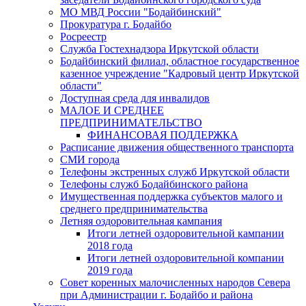
МО МВД России "Бодайбинский"
Прокуратура г. Бодайбо
Росреестр
Служба Гостехнадзора Иркутской области
Бодайбинский филиал, областное государственное
казенное учреждение "Кадровый центр Иркутской
области"
Доступная среда для инвалидов
МАЛОЕ И СРЕДНЕЕ
ПРЕДПРИНИМАТЕЛЬСТВО
ФИНАНСОВАЯ ПОДДЕРЖКА
Расписание движения общественного транспорта
СМИ города
Телефоны экстренных служб Иркутской области
Телефоны служб Бодайбинского района
Имущественная поддержка субъектов малого и
среднего предпринимательства
Летняя оздоровительная кампания
Итоги летней оздоровительной кампании
2018 года
Итоги летней оздоровительной компании
2019 года
Совет коренных малочисленных народов Севера
при Администрации г. Бодайбо и района