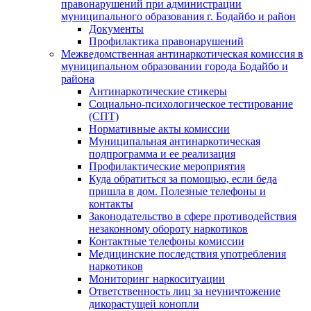
правонарушений при администрации
муниципального образования г. Бодайбо и район
Документы
Профилактика правонарушений
Межведомственная антинаркотическая комиссия в
муниципальном образовании города Бодайбо и
района
Антинаркотические стикеры
Социально-психологическое тестирование
(СПТ)
Нормативные акты комиссии
Муниципальная антинаркотическая
подпрограмма и ее реализация
Профилактические мероприятия
Куда обратиться за помощью, если беда
пришла в дом. Полезные телефоны и
контакты
Законодательство в сфере противодействия
незаконному обороту наркотиков
Контактные телефоны комиссии
Медицинские последствия употребления
наркотиков
Мониторинг наркоситуации
Ответственность лиц за неуничтожение
дикорастущей конопли