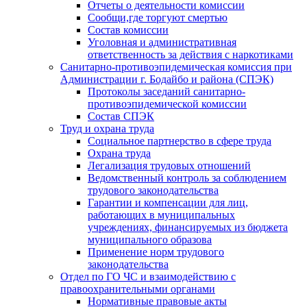
Отчеты о деятельности комиссии
Сообщи,где торгуют смертью
Состав комиссии
Уголовная и административная
ответственность за действия с наркотиками
Санитарно-противоэпидемическая комиссия при
Администрации г. Бодайбо и района (СПЭК)
Протоколы заседаний санитарно-
противоэпидемической комиссии
Состав СПЭК
Труд и охрана труда
Социальное партнерство в сфере труда
Охрана труда
Легализация трудовых отношений
Ведомственный контроль за соблюдением
трудового законодательства
Гарантии и компенсации для лиц,
работающих в муниципальных
учреждениях, финансируемых из бюджета
муниципального образова
Применение норм трудового
законодательства
Отдел по ГО ЧС и взаимодействию с
правоохранительными органами
Нормативные правовые акты