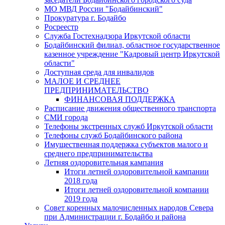
МО МВД России "Бодайбинский"
Прокуратура г. Бодайбо
Росреестр
Служба Гостехнадзора Иркутской области
Бодайбинский филиал, областное государственное
казенное учреждение "Кадровый центр Иркутской
области"
Доступная среда для инвалидов
МАЛОЕ И СРЕДНЕЕ
ПРЕДПРИНИМАТЕЛЬСТВО
ФИНАНСОВАЯ ПОДДЕРЖКА
Расписание движения общественного транспорта
СМИ города
Телефоны экстренных служб Иркутской области
Телефоны служб Бодайбинского района
Имущественная поддержка субъектов малого и
среднего предпринимательства
Летняя оздоровительная кампания
Итоги летней оздоровительной кампании
2018 года
Итоги летней оздоровительной компании
2019 года
Совет коренных малочисленных народов Севера
при Администрации г. Бодайбо и района