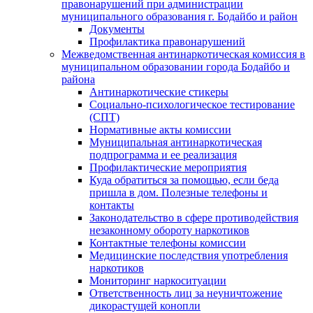
правонарушений при администрации
муниципального образования г. Бодайбо и район
Документы
Профилактика правонарушений
Межведомственная антинаркотическая комиссия в
муниципальном образовании города Бодайбо и
района
Антинаркотические стикеры
Социально-психологическое тестирование
(СПТ)
Нормативные акты комиссии
Муниципальная антинаркотическая
подпрограмма и ее реализация
Профилактические мероприятия
Куда обратиться за помощью, если беда
пришла в дом. Полезные телефоны и
контакты
Законодательство в сфере противодействия
незаконному обороту наркотиков
Контактные телефоны комиссии
Медицинские последствия употребления
наркотиков
Мониторинг наркоситуации
Ответственность лиц за неуничтожение
дикорастущей конопли