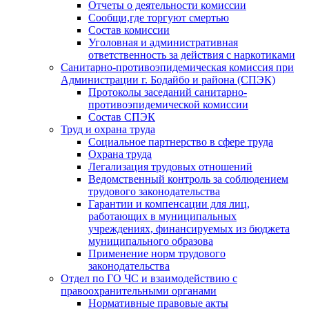
Отчеты о деятельности комиссии
Сообщи,где торгуют смертью
Состав комиссии
Уголовная и административная
ответственность за действия с наркотиками
Санитарно-противоэпидемическая комиссия при
Администрации г. Бодайбо и района (СПЭК)
Протоколы заседаний санитарно-
противоэпидемической комиссии
Состав СПЭК
Труд и охрана труда
Социальное партнерство в сфере труда
Охрана труда
Легализация трудовых отношений
Ведомственный контроль за соблюдением
трудового законодательства
Гарантии и компенсации для лиц,
работающих в муниципальных
учреждениях, финансируемых из бюджета
муниципального образова
Применение норм трудового
законодательства
Отдел по ГО ЧС и взаимодействию с
правоохранительными органами
Нормативные правовые акты