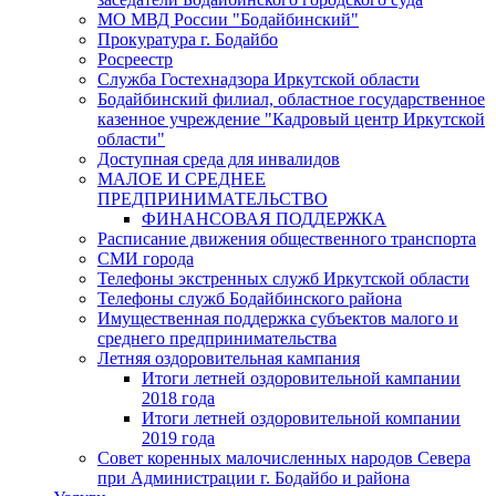
МО МВД России "Бодайбинский"
Прокуратура г. Бодайбо
Росреестр
Служба Гостехнадзора Иркутской области
Бодайбинский филиал, областное государственное
казенное учреждение "Кадровый центр Иркутской
области"
Доступная среда для инвалидов
МАЛОЕ И СРЕДНЕЕ
ПРЕДПРИНИМАТЕЛЬСТВО
ФИНАНСОВАЯ ПОДДЕРЖКА
Расписание движения общественного транспорта
СМИ города
Телефоны экстренных служб Иркутской области
Телефоны служб Бодайбинского района
Имущественная поддержка субъектов малого и
среднего предпринимательства
Летняя оздоровительная кампания
Итоги летней оздоровительной кампании
2018 года
Итоги летней оздоровительной компании
2019 года
Совет коренных малочисленных народов Севера
при Администрации г. Бодайбо и района