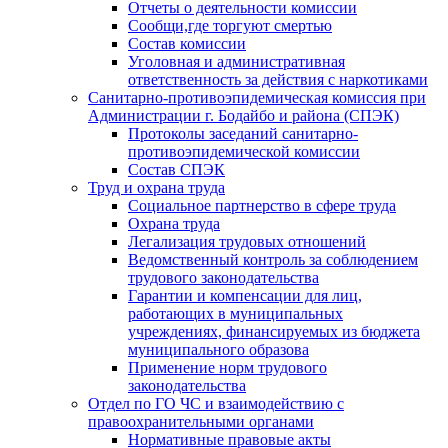
Отчеты о деятельности комиссии
Сообщи,где торгуют смертью
Состав комиссии
Уголовная и административная
ответственность за действия с наркотиками
Санитарно-противоэпидемическая комиссия при
Администрации г. Бодайбо и района (СПЭК)
Протоколы заседаний санитарно-
противоэпидемической комиссии
Состав СПЭК
Труд и охрана труда
Социальное партнерство в сфере труда
Охрана труда
Легализация трудовых отношений
Ведомственный контроль за соблюдением
трудового законодательства
Гарантии и компенсации для лиц,
работающих в муниципальных
учреждениях, финансируемых из бюджета
муниципального образова
Применение норм трудового
законодательства
Отдел по ГО ЧС и взаимодействию с
правоохранительными органами
Нормативные правовые акты