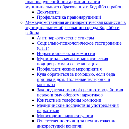
правонарушений при администрации
муниципального образования г. Бодайбо и район
Документы
Профилактика правонарушений
Межведомственная антинаркотическая комиссия в
муниципальном образовании города Бодайбо и
района
Антинаркотические стикеры
Социально-психологическое тестирование
(СПТ)
Нормативные акты комиссии
Муниципальная антинаркотическая
подпрограмма и ее реализация
Профилактические мероприятия
Куда обратиться за помощью, если беда
пришла в дом. Полезные телефоны и
контакты
Законодательство в сфере противодействия
незаконному обороту наркотиков
Контактные телефоны комиссии
Медицинские последствия употребления
наркотиков
Мониторинг наркоситуации
Ответственность лиц за неуничтожение
дикорастущей конопли