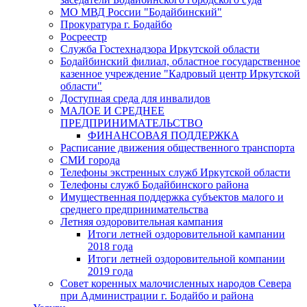
МО МВД России "Бодайбинский"
Прокуратура г. Бодайбо
Росреестр
Служба Гостехнадзора Иркутской области
Бодайбинский филиал, областное государственное
казенное учреждение "Кадровый центр Иркутской
области"
Доступная среда для инвалидов
МАЛОЕ И СРЕДНЕЕ
ПРЕДПРИНИМАТЕЛЬСТВО
ФИНАНСОВАЯ ПОДДЕРЖКА
Расписание движения общественного транспорта
СМИ города
Телефоны экстренных служб Иркутской области
Телефоны служб Бодайбинского района
Имущественная поддержка субъектов малого и
среднего предпринимательства
Летняя оздоровительная кампания
Итоги летней оздоровительной кампании
2018 года
Итоги летней оздоровительной компании
2019 года
Совет коренных малочисленных народов Севера
при Администрации г. Бодайбо и района