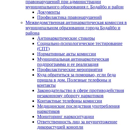
правонарушений при администрации
муниципального образования г. Бодайбо и район
Документы
Профилактика правонарушений
Межведомственная антинаркотическая комиссия в
муниципальном образовании города Бодайбо и
района
Антинаркотические стикеры
Социально-психологическое тестирование
(СПТ)
Нормативные акты комиссии
Муниципальная антинаркотическая
подпрограмма и ее реализация
Профилактические мероприятия
Куда обратиться за помощью, если беда
пришла в дом. Полезные телефоны и
контакты
Законодательство в сфере противодействия
незаконному обороту наркотиков
Контактные телефоны комиссии
Медицинские последствия употребления
наркотиков
Мониторинг наркоситуации
Ответственность лиц за неуничтожение
дикорастущей конопли