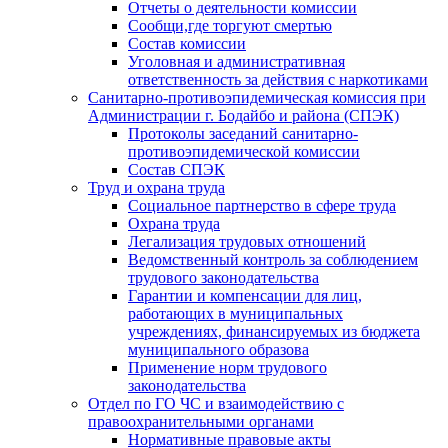
Отчеты о деятельности комиссии
Сообщи,где торгуют смертью
Состав комиссии
Уголовная и административная
ответственность за действия с наркотиками
Санитарно-противоэпидемическая комиссия при
Администрации г. Бодайбо и района (СПЭК)
Протоколы заседаний санитарно-
противоэпидемической комиссии
Состав СПЭК
Труд и охрана труда
Социальное партнерство в сфере труда
Охрана труда
Легализация трудовых отношений
Ведомственный контроль за соблюдением
трудового законодательства
Гарантии и компенсации для лиц,
работающих в муниципальных
учреждениях, финансируемых из бюджета
муниципального образова
Применение норм трудового
законодательства
Отдел по ГО ЧС и взаимодействию с
правоохранительными органами
Нормативные правовые акты