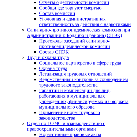
Отчеты о деятельности комиссии
Сообщи,где торгуют смертью
Состав комиссии
Уголовная и административная
ответственность за действия с наркотиками
Санитарно-противоэпидемическая комиссия при
Администрации г. Бодайбо и района (СПЭК)
Протоколы заседаний санитарно-
противоэпидемической комиссии
Состав СПЭК
Труд и охрана труда
Социальное партнерство в сфере труда
Охрана труда
Легализация трудовых отношений
Ведомственный контроль за соблюдением
трудового законодательства
Гарантии и компенсации для лиц,
работающих в муниципальных
учреждениях, финансируемых из бюджета
муниципального образова
Применение норм трудового
законодательства
Отдел по ГО ЧС и взаимодействию с
правоохранительными органами
Нормативные правовые акты