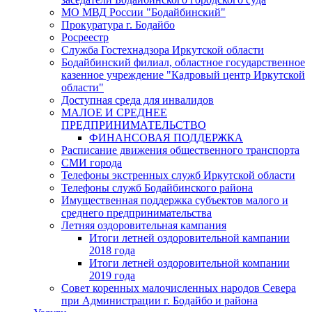
МО МВД России "Бодайбинский"
Прокуратура г. Бодайбо
Росреестр
Служба Гостехнадзора Иркутской области
Бодайбинский филиал, областное государственное
казенное учреждение "Кадровый центр Иркутской
области"
Доступная среда для инвалидов
МАЛОЕ И СРЕДНЕЕ
ПРЕДПРИНИМАТЕЛЬСТВО
ФИНАНСОВАЯ ПОДДЕРЖКА
Расписание движения общественного транспорта
СМИ города
Телефоны экстренных служб Иркутской области
Телефоны служб Бодайбинского района
Имущественная поддержка субъектов малого и
среднего предпринимательства
Летняя оздоровительная кампания
Итоги летней оздоровительной кампании
2018 года
Итоги летней оздоровительной компании
2019 года
Совет коренных малочисленных народов Севера
при Администрации г. Бодайбо и района