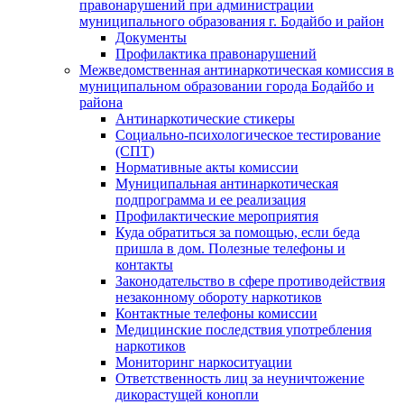
правонарушений при администрации
муниципального образования г. Бодайбо и район
Документы
Профилактика правонарушений
Межведомственная антинаркотическая комиссия в
муниципальном образовании города Бодайбо и
района
Антинаркотические стикеры
Социально-психологическое тестирование
(СПТ)
Нормативные акты комиссии
Муниципальная антинаркотическая
подпрограмма и ее реализация
Профилактические мероприятия
Куда обратиться за помощью, если беда
пришла в дом. Полезные телефоны и
контакты
Законодательство в сфере противодействия
незаконному обороту наркотиков
Контактные телефоны комиссии
Медицинские последствия употребления
наркотиков
Мониторинг наркоситуации
Ответственность лиц за неуничтожение
дикорастущей конопли