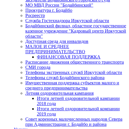
МО МВД России "Бодайбинский"
Прокуратура г. Бодайбо
Росреестр
Служба Гостехнадзора Иркутской области
Бодайбинский филиал, областное государственное
казенное учреждение "Кадровый центр Иркутской
области"
Доступная среда для инвалидов
МАЛОЕ И СРЕДНЕЕ
ПРЕДПРИНИМАТЕЛЬСТВО
ФИНАНСОВАЯ ПОДДЕРЖКА
Расписание движения общественного транспорта
СМИ города
Телефоны экстренных служб Иркутской области
Телефоны служб Бодайбинского района
Имущественная поддержка субъектов малого и
среднего предпринимательства
Летняя оздоровительная кампания
Итоги летней оздоровительной кампании
2018 года
Итоги летней оздоровительной компании
2019 года
Совет коренных малочисленных народов Севера
при Администрации г. Бодайбо и района