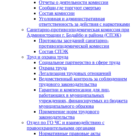
Отчеты о деятельности комиссии
Сообщи,где торгуют смертью
Состав комиссии
Уголовная и административная
ответственность за действия с наркотиками
Санитарно-противоэпидемическая комиссия при
Администрации г. Бодайбо и района (СПЭК)
Протоколы заседаний санитарно-
противоэпидемической комиссии
Состав СПЭК
Труд и охрана труда
Социальное партнерство в сфере труда
Охрана труда
Легализация трудовых отношений
Ведомственный контроль за соблюдением
трудового законодательства
Гарантии и компенсации для лиц,
работающих в муниципальных
учреждениях, финансируемых из бюджета
муниципального образова
Применение норм трудового
законодательства
Отдел по ГО ЧС и взаимодействию с
правоохранительными органами
Нормативные правовые акты