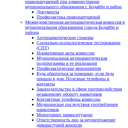
правонарушений при администрации
муниципального образования г. Бодайбо и район
Документы
Профилактика правонарушений
Межведомственная антинаркотическая комиссия в
муниципальном образовании города Бодайбо и
района
Антинаркотические стикеры
Социально-психологическое тестирование
(СПТ)
Нормативные акты комиссии
Муниципальная антинаркотическая
подпрограмма и ее реализация
Профилактические мероприятия
Куда обратиться за помощью, если беда
пришла в дом. Полезные телефоны и
контакты
Законодательство в сфере противодействия
незаконному обороту наркотиков
Контактные телефоны комиссии
Медицинские последствия употребления
наркотиков
Мониторинг наркоситуации
Ответственность лиц за неуничтожение
дикорастущей конопли