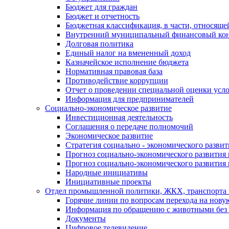
Бюджет для граждан
Бюджет и отчетность
Бюджетная классификация, в части, относяще
Внутренний муниципальный финансовый кон
Долговая политика
Единый налог на вмененный доход
Казначейское исполнение бюджета
Нормативная правовая база
Противодействие коррупции
Отчет о проведении специальной оценки усло
Информация для предпринимателей
Социально-экономическое развитие
Инвестиционная деятельность
Соглашения о передаче полномочий
Экономическое развитие
Стратегия социально - экономического развит
Прогноз социально-экономического развития 
Прогноз социально-экономического развития 
Народные инициативы
Инициативные проекты
Отдел промышленной политики, ЖКХ, транспорта 
Горячие линии по вопросам перехода на нову
Информация по обращению с животными без 
Документы
Цифровое телевидение