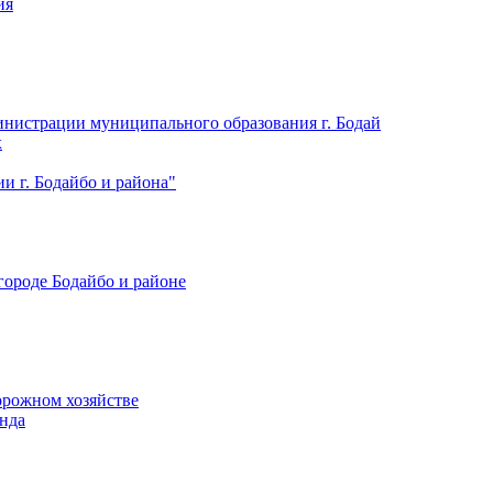
ия
нистрации муниципального образования г. Бодай
х
 г. Бодайбо и района"
городе Бодайбо и районе
орожном хозяйстве
нда