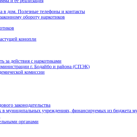
мма и ее реализация
ла в дом. Полезные телефоны и контакты
езаконному обороту наркотиков
отиков
растущей конопли
ть за действия с наркотиками
министрации г. Бодайбо и района (СПЭК)
демической комиссии
ового законодательства
х в муниципальных учреждениях, финансируемых из бюджета м
а
тельными органами