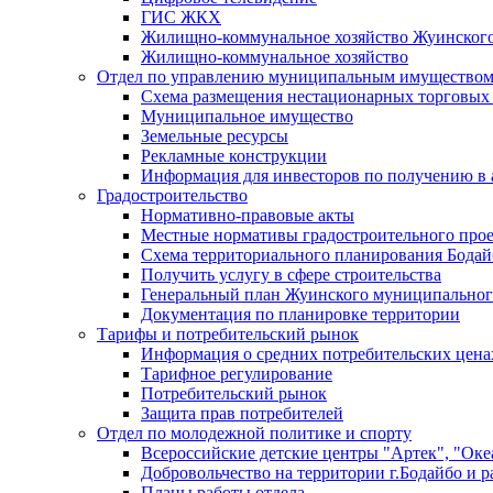
ГИС ЖКХ
Жилищно-коммунальное хозяйство Жуинско
Жилищно-коммунальное хозяйство
Отдел по управлению муниципальным имуществом
Схема размещения нестационарных торговых
Муниципальное имущество
Земельные ресурсы
Рекламные конструкции
Информация для инвесторов по получению в 
Градостроительство
Нормативно-правовые акты
Местные нормативы градостроительного про
Схема территориального планирования Бодай
Получить услугу в сфере строительства
Генеральный план Жуинского муниципальног
Документация по планировке территории
Тарифы и потребительский рынок
Информация о средних потребительских цена
Тарифное регулирование
Потребительский рынок
Защита прав потребителей
Отдел по молодежной политике и спорту
Всероссийские детские центры "Артек", "Оке
Добровольчество на территории г.Бодайбо и р
Планы работы отдела