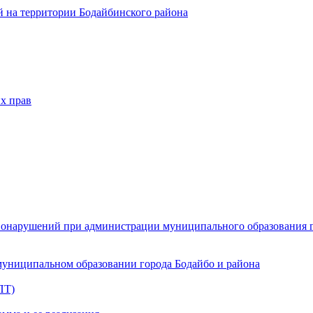
 на территории Бодайбинского района
х прав
онарушений при администрации муниципального образования г.
муниципальном образовании города Бодайбо и района
ПТ)