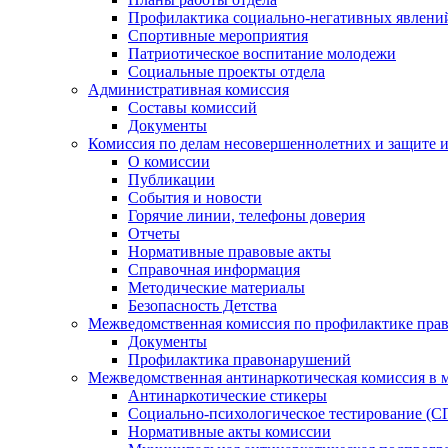
Профилактика социально-негативных явлений
Спортивные мероприятия
Патриотическое воспитание молодежи
Социальные проекты отдела
Административная комиссия
Составы комиссий
Документы
Комиссия по делам несовершеннолетних и защите и
О комиссии
Публикации
События и новости
Горячие линии, телефоны доверия
Отчеты
Нормативные правовые акты
Справочная информация
Методические материалы
Безопасность Детства
Межведомственная комиссия по профилактике прав
Документы
Профилактика правонарушений
Межведомственная антинаркотическая комиссия в 
Антинаркотические стикеры
Социально-психологическое тестирование (С
Нормативные акты комиссии