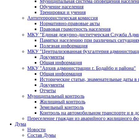
Муниципальная система оповещения населен
Обучение населения
Тренировки и учения
Антитеррористическая комиссия
Нормативно-правовые акты
Правовая грамотность населения
МКУ "Единая дежурно-диспетчерская Служба Адми
Памятки населению при различных ситуация
Полезная информация
МКУ "Централизованная бухгалтерия администрации
Документы
Общая информация
МКУ "Архив администрации г. Бодайбо и района"
Общая информация
Исторические статьи, знаменательные даты в 
Документы
Отчеты
Муниципальный контроль
Жилищный контроль
Земельный контроль
Контроль на автомобильном транспорте и в д
Переселение граждан из аварийного жилищного фо
Дума
Новости
Состав Думы