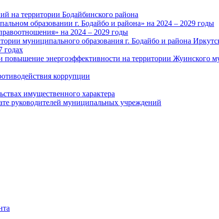
ий на территории Бодайбинского района
альном образовании г. Бодайбо и района» на 2024 – 2029 годы
правоотношения» на 2024 – 2029 годы
тории муниципального образования г. Бодайбо и района Иркутс
7 годах
и повышение энергоэффективности на территории Жуинского му
ротиводействия коррупции
льствах имущественного характера
лате руководителей муниципальных учреждений
нта