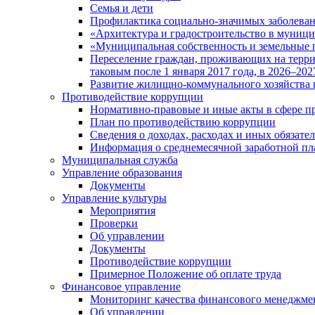
Семья и дети
Профилактика социально-значимых заболеван
«Архитектура и градостроительство в муницип
«Муниципальная собственность и земельные 
Переселение граждан, проживающих на терри
таковым после 1 января 2017 года, в 2026–202
Развитие жилищно-коммунального хозяйства 
Противодействие коррупции
Нормативно-правовые и иные акты в сфере п
План по противодействию коррупции
Сведения о доходах, расходах и иных обязате
Информация о среднемесячной заработной п
Муниципальная служба
Управление образования
Документы
Управление культуры
Мероприятия
Проверки
Об управлении
Документы
Противодействие коррупции
Примерное Положение об оплате труда
Финансовое управление
Мониторинг качества финансового менеджме
Об управлении