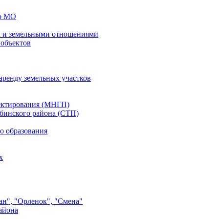
го МО
 и земельными отношениями
 объектов
аренду земельных участков
ектирования (МНГП)
бинского района (СТП)
о образования
х
ан", "Орленок", "Смена"
айона