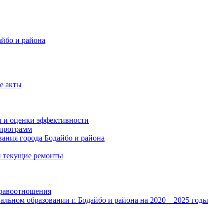
айбо и района
е акты
и и оценки эффективности
программ
ания города Бодайбо и района
и текущие ремонты
правоотношения
льном образовании г. Бодайбо и района на 2020 – 2025 годы