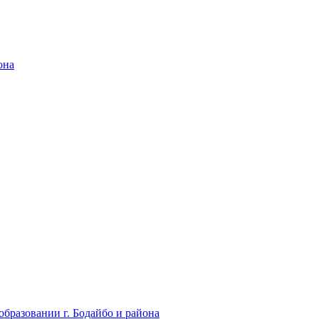
она
бразовании г. Бодайбо и района