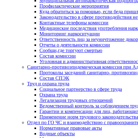
Муниципальная антинаркотическая подпрогра
Профилактические мероприятия
Куда обратиться за помощью, если беда приш
Законодательство в сфере противодействия н
Контактные телефоны комиссии
Медицинские последствия употребления нарк
Мониторинг наркоситуации
Ответственность лиц за неуничтожение дико
Отчеты о деятельности комиссии
Сообщи,где торгуют смертью
Состав комиссии
Уголовная и административная ответственнос
Санитарно-противоэпидемическая комиссия при Ад
Протоколы заседаний санитарно- противоэпи
Состав СПЭК
Труд и охрана труда
Социальное партнерство в сфере труда
Охрана труда
Легализация трудовых отношений
Ведомственный контроль за соблюдением труд
Гарантии и компенсации для лиц, работающи
Применение норм трудового законодательств
Отдел по ГО ЧС и взаимодействию с правоохрани
Нормативные правовые акты
Водные объекты