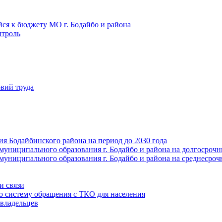
йся к бюджету МО г. Бодайбо и района
троль
вий труда
ия Бодайбинского района на период до 2030 года
муниципального образования г. Бодайбо и района на долгосроч
муниципального образования г. Бодайбо и района на среднесро
и связи
ю систему обращения с ТКО для населения
владельцев