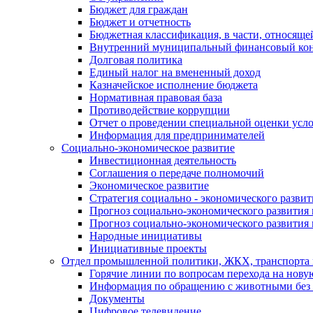
Бюджет для граждан
Бюджет и отчетность
Бюджетная классификация, в части, относяще
Внутренний муниципальный финансовый кон
Долговая политика
Единый налог на вмененный доход
Казначейское исполнение бюджета
Нормативная правовая база
Противодействие коррупции
Отчет о проведении специальной оценки усло
Информация для предпринимателей
Социально-экономическое развитие
Инвестиционная деятельность
Соглашения о передаче полномочий
Экономическое развитие
Стратегия социально - экономического развит
Прогноз социально-экономического развития 
Прогноз социально-экономического развития 
Народные инициативы
Инициативные проекты
Отдел промышленной политики, ЖКХ, транспорта 
Горячие линии по вопросам перехода на нову
Информация по обращению с животными без 
Документы
Цифровое телевидение