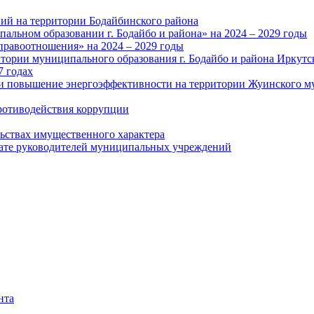
ий на территории Бодайбинского района
альном образовании г. Бодайбо и района» на 2024 – 2029 годы
правоотношения» на 2024 – 2029 годы
тории муниципального образования г. Бодайбо и района Иркутс
7 годах
и повышение энергоэффективности на территории Жуинского му
ротиводействия коррупции
льствах имущественного характера
лате руководителей муниципальных учреждений
нта