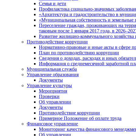
Семья и дети
Профилактика социально-значимых заболеван
«Архитектура и градостроительство в муницип
«Муниципальная собственность и земельные 
Переселение граждан, проживающих на терри
таковым после 1 января 2017 года, в 2026–202
Развитие жилищно-коммунального хозяйства 
Противодействие коррупции
Нормативно-правовые и иные акты в сфере п
План по противодействию коррупции
Сведения о доходах, расходах и иных обязате
Информация о среднемесячной заработной п
Муниципальная служба
Управление образования
Документы
Управление культуры
Мероприятия
Проверки
Об управлении
Документы
Противодействие коррупции
Примерное Положение об оплате труда
Финансовое управление
Мониторинг качества финансового менеджме
Об управлении