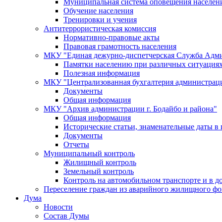
Муниципальная система оповещения населен
Обучение населения
Тренировки и учения
Антитеррористическая комиссия
Нормативно-правовые акты
Правовая грамотность населения
МКУ "Единая дежурно-диспетчерская Служба Адми
Памятки населению при различных ситуация
Полезная информация
МКУ "Централизованная бухгалтерия администрации
Документы
Общая информация
МКУ "Архив администрации г. Бодайбо и района"
Общая информация
Исторические статьи, знаменательные даты в 
Документы
Отчеты
Муниципальный контроль
Жилищный контроль
Земельный контроль
Контроль на автомобильном транспорте и в д
Переселение граждан из аварийного жилищного фо
Дума
Новости
Состав Думы