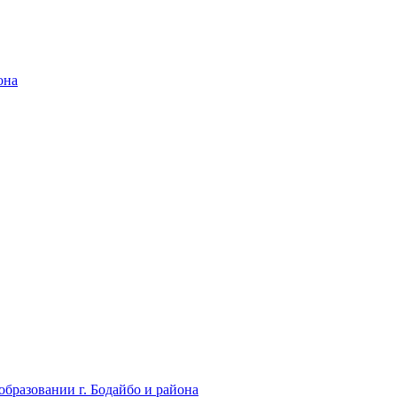
она
бразовании г. Бодайбо и района