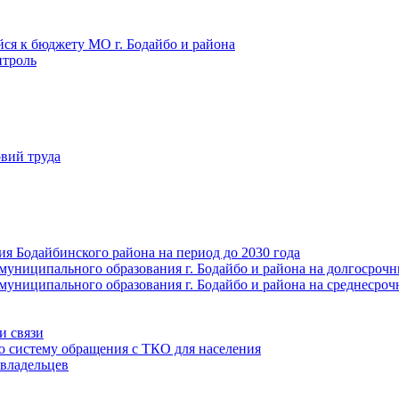
йся к бюджету МО г. Бодайбо и района
троль
вий труда
ия Бодайбинского района на период до 2030 года
муниципального образования г. Бодайбо и района на долгосроч
муниципального образования г. Бодайбо и района на среднесро
и связи
ю систему обращения с ТКО для населения
владельцев