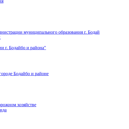
ия
нистрации муниципального образования г. Бодай
х
 г. Бодайбо и района"
городе Бодайбо и районе
орожном хозяйстве
нда