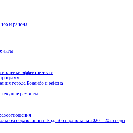
айбо и района
е акты
и и оценки эффективности
программ
ания города Бодайбо и района
и текущие ремонты
правоотношения
льном образовании г. Бодайбо и района на 2020 – 2025 годы