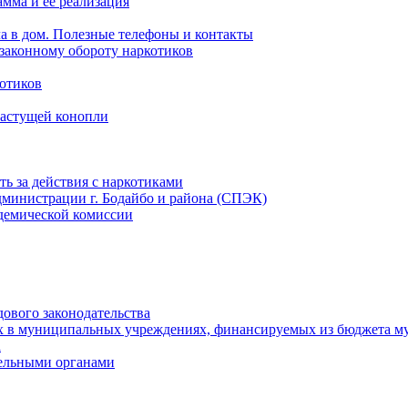
мма и ее реализация
ла в дом. Полезные телефоны и контакты
езаконному обороту наркотиков
отиков
растущей конопли
ть за действия с наркотиками
министрации г. Бодайбо и района (СПЭК)
демической комиссии
ового законодательства
х в муниципальных учреждениях, финансируемых из бюджета м
а
тельными органами