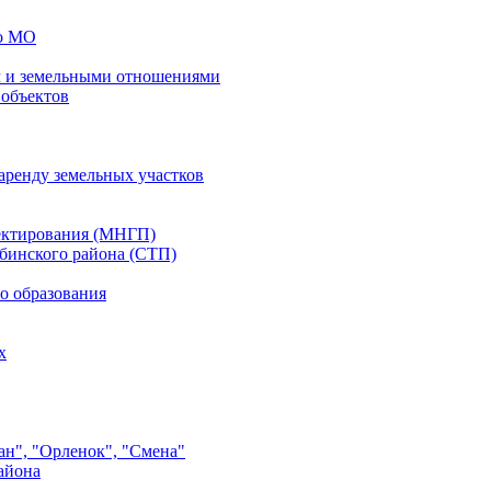
го МО
 и земельными отношениями
 объектов
аренду земельных участков
ектирования (МНГП)
бинского района (СТП)
о образования
х
ан", "Орленок", "Смена"
айона