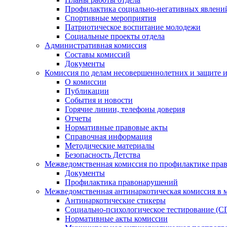
Профилактика социально-негативных явлений
Спортивные мероприятия
Патриотическое воспитание молодежи
Социальные проекты отдела
Административная комиссия
Составы комиссий
Документы
Комиссия по делам несовершеннолетних и защите и
О комиссии
Публикации
События и новости
Горячие линии, телефоны доверия
Отчеты
Нормативные правовые акты
Справочная информация
Методические материалы
Безопасность Детства
Межведомственная комиссия по профилактике прав
Документы
Профилактика правонарушений
Межведомственная антинаркотическая комиссия в 
Антинаркотические стикеры
Социально-психологическое тестирование (С
Нормативные акты комиссии