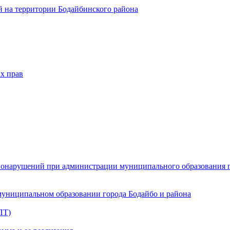
 на территории Бодайбинского района
х прав
онарушений при администрации муниципального образования г.
муниципальном образовании города Бодайбо и района
ПТ)