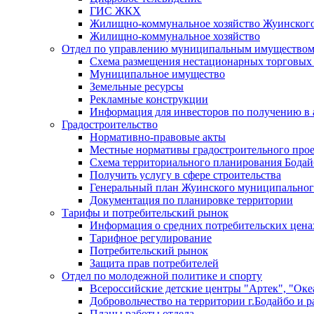
ГИС ЖКХ
Жилищно-коммунальное хозяйство Жуинско
Жилищно-коммунальное хозяйство
Отдел по управлению муниципальным имуществом
Схема размещения нестационарных торговых
Муниципальное имущество
Земельные ресурсы
Рекламные конструкции
Информация для инвесторов по получению в 
Градостроительство
Нормативно-правовые акты
Местные нормативы градостроительного про
Схема территориального планирования Бодай
Получить услугу в сфере строительства
Генеральный план Жуинского муниципальног
Документация по планировке территории
Тарифы и потребительский рынок
Информация о средних потребительских цена
Тарифное регулирование
Потребительский рынок
Защита прав потребителей
Отдел по молодежной политике и спорту
Всероссийские детские центры "Артек", "Оке
Добровольчество на территории г.Бодайбо и р
Планы работы отдела