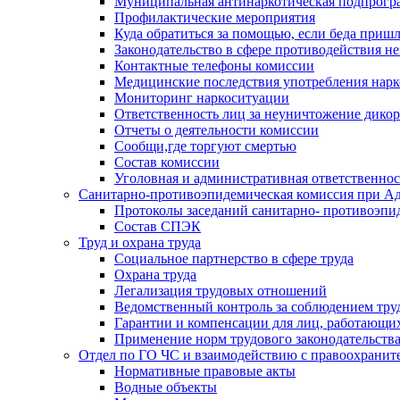
Муниципальная антинаркотическая подпрогра
Профилактические мероприятия
Куда обратиться за помощью, если беда приш
Законодательство в сфере противодействия н
Контактные телефоны комиссии
Медицинские последствия употребления нарк
Мониторинг наркоситуации
Ответственность лиц за неуничтожение дико
Отчеты о деятельности комиссии
Сообщи,где торгуют смертью
Состав комиссии
Уголовная и административная ответственнос
Санитарно-противоэпидемическая комиссия при Ад
Протоколы заседаний санитарно- противоэпи
Состав СПЭК
Труд и охрана труда
Социальное партнерство в сфере труда
Охрана труда
Легализация трудовых отношений
Ведомственный контроль за соблюдением труд
Гарантии и компенсации для лиц, работающи
Применение норм трудового законодательств
Отдел по ГО ЧС и взаимодействию с правоохрани
Нормативные правовые акты
Водные объекты