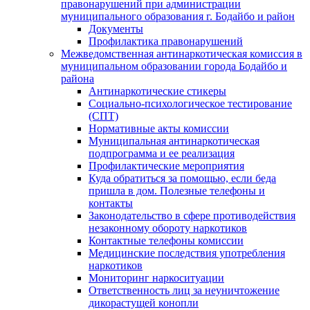
правонарушений при администрации
муниципального образования г. Бодайбо и район
Документы
Профилактика правонарушений
Межведомственная антинаркотическая комиссия в
муниципальном образовании города Бодайбо и
района
Антинаркотические стикеры
Социально-психологическое тестирование
(СПТ)
Нормативные акты комиссии
Муниципальная антинаркотическая
подпрограмма и ее реализация
Профилактические мероприятия
Куда обратиться за помощью, если беда
пришла в дом. Полезные телефоны и
контакты
Законодательство в сфере противодействия
незаконному обороту наркотиков
Контактные телефоны комиссии
Медицинские последствия употребления
наркотиков
Мониторинг наркоситуации
Ответственность лиц за неуничтожение
дикорастущей конопли