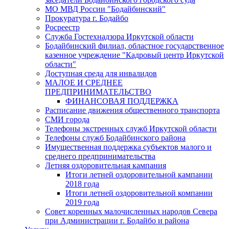
МО МВД России "Бодайбинский"
Прокуратура г. Бодайбо
Росреестр
Служба Гостехнадзора Иркутской области
Бодайбинский филиал, областное государственное
казенное учреждение "Кадровый центр Иркутской
области"
Доступная среда для инвалидов
МАЛОЕ И СРЕДНЕЕ
ПРЕДПРИНИМАТЕЛЬСТВО
ФИНАНСОВАЯ ПОДДЕРЖКА
Расписание движения общественного транспорта
СМИ города
Телефоны экстренных служб Иркутской области
Телефоны служб Бодайбинского района
Имущественная поддержка субъектов малого и
среднего предпринимательства
Летняя оздоровительная кампания
Итоги летней оздоровительной кампании
2018 года
Итоги летней оздоровительной компании
2019 года
Совет коренных малочисленных народов Севера
при Администрации г. Бодайбо и района