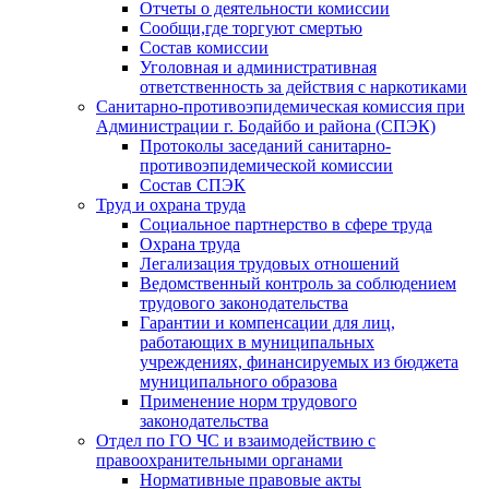
Отчеты о деятельности комиссии
Сообщи,где торгуют смертью
Состав комиссии
Уголовная и административная
ответственность за действия с наркотиками
Санитарно-противоэпидемическая комиссия при
Администрации г. Бодайбо и района (СПЭК)
Протоколы заседаний санитарно-
противоэпидемической комиссии
Состав СПЭК
Труд и охрана труда
Социальное партнерство в сфере труда
Охрана труда
Легализация трудовых отношений
Ведомственный контроль за соблюдением
трудового законодательства
Гарантии и компенсации для лиц,
работающих в муниципальных
учреждениях, финансируемых из бюджета
муниципального образова
Применение норм трудового
законодательства
Отдел по ГО ЧС и взаимодействию с
правоохранительными органами
Нормативные правовые акты