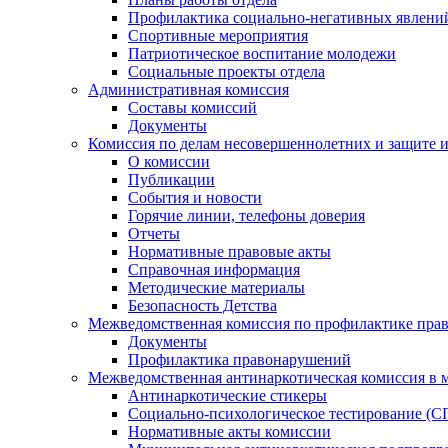
Профилактика социально-негативных явлений
Спортивные мероприятия
Патриотическое воспитание молодежи
Социальные проекты отдела
Административная комиссия
Составы комиссий
Документы
Комиссия по делам несовершеннолетних и защите и
О комиссии
Публикации
События и новости
Горячие линии, телефоны доверия
Отчеты
Нормативные правовые акты
Справочная информация
Методические материалы
Безопасность Детства
Межведомственная комиссия по профилактике прав
Документы
Профилактика правонарушений
Межведомственная антинаркотическая комиссия в 
Антинаркотические стикеры
Социально-психологическое тестирование (С
Нормативные акты комиссии