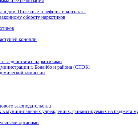
мма и ее реализация
ла в дом. Полезные телефоны и контакты
езаконному обороту наркотиков
отиков
растущей конопли
ть за действия с наркотиками
министрации г. Бодайбо и района (СПЭК)
демической комиссии
ового законодательства
х в муниципальных учреждениях, финансируемых из бюджета м
а
тельными органами