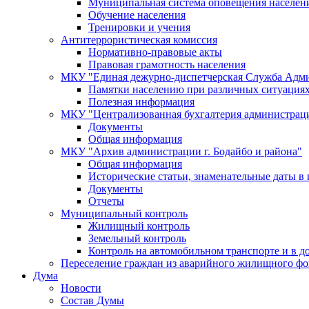
Муниципальная система оповещения населен
Обучение населения
Тренировки и учения
Антитеррористическая комиссия
Нормативно-правовые акты
Правовая грамотность населения
МКУ "Единая дежурно-диспетчерская Служба Адми
Памятки населению при различных ситуация
Полезная информация
МКУ "Централизованная бухгалтерия администрации
Документы
Общая информация
МКУ "Архив администрации г. Бодайбо и района"
Общая информация
Исторические статьи, знаменательные даты в 
Документы
Отчеты
Муниципальный контроль
Жилищный контроль
Земельный контроль
Контроль на автомобильном транспорте и в д
Переселение граждан из аварийного жилищного фо
Дума
Новости
Состав Думы