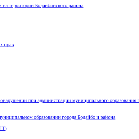
 на территории Бодайбинского района
х прав
онарушений при администрации муниципального образования г.
муниципальном образовании города Бодайбо и района
ПТ)