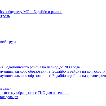
йся к бюджету МО г. Бодайбо и района
троль
вий труда
ия Бодайбинского района на период до 2030 года
муниципального образования г. Бодайбо и района на долгосроч
муниципального образования г. Бодайбо и района на среднесро
и связи
ю систему обращения с ТКО для населения
владельцев