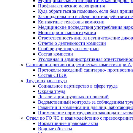
Муниципальная антинаркотическая подпрогра
Профилактические мероприятия
Куда обратиться за помощью, если беда приш
Законодательство в сфере противодействия н
Контактные телефоны комиссии
Медицинские последствия употребления нарк
Мониторинг наркоситуации
Ответственность лиц за неуничтожение дико
Отчеты о деятельности комиссии
Сообщи,где торгуют смертью
Состав комиссии
Уголовная и административная ответственнос
Санитарно-противоэпидемическая комиссия при Ад
Протоколы заседаний санитарно- противоэпи
Состав СПЭК
Труд и охрана труда
Социальное партнерство в сфере труда
Охрана труда
Легализация трудовых отношений
Ведомственный контроль за соблюдением труд
Гарантии и компенсации для лиц, работающи
Применение норм трудового законодательств
Отдел по ГО ЧС и взаимодействию с правоохрани
Нормативные правовые акты
Водные объекты