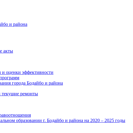
айбо и района
е акты
и и оценки эффективности
программ
ания города Бодайбо и района
и текущие ремонты
правоотношения
льном образовании г. Бодайбо и района на 2020 – 2025 годы