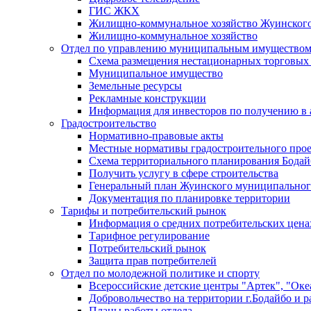
ГИС ЖКХ
Жилищно-коммунальное хозяйство Жуинско
Жилищно-коммунальное хозяйство
Отдел по управлению муниципальным имуществом
Схема размещения нестационарных торговых
Муниципальное имущество
Земельные ресурсы
Рекламные конструкции
Информация для инвесторов по получению в 
Градостроительство
Нормативно-правовые акты
Местные нормативы градостроительного про
Схема территориального планирования Бодай
Получить услугу в сфере строительства
Генеральный план Жуинского муниципальног
Документация по планировке территории
Тарифы и потребительский рынок
Информация о средних потребительских цена
Тарифное регулирование
Потребительский рынок
Защита прав потребителей
Отдел по молодежной политике и спорту
Всероссийские детские центры "Артек", "Оке
Добровольчество на территории г.Бодайбо и р
Планы работы отдела