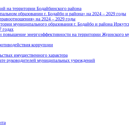
ий на территории Бодайбинского района
альном образовании г. Бодайбо и района» на 2024 – 2029 годы
правоотношения» на 2024 – 2029 годы
тории муниципального образования г. Бодайбо и района Иркутс
7 годах
и повышение энергоэффективности на территории Жуинского му
ротиводействия коррупции
льствах имущественного характера
лате руководителей муниципальных учреждений
нта