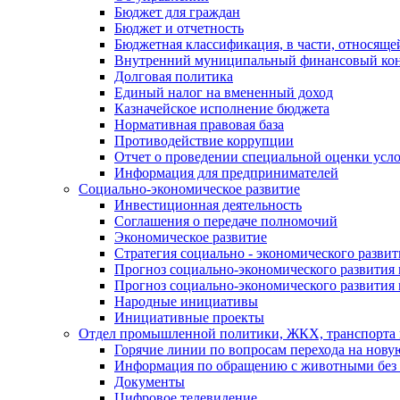
Бюджет для граждан
Бюджет и отчетность
Бюджетная классификация, в части, относяще
Внутренний муниципальный финансовый кон
Долговая политика
Единый налог на вмененный доход
Казначейское исполнение бюджета
Нормативная правовая база
Противодействие коррупции
Отчет о проведении специальной оценки усло
Информация для предпринимателей
Социально-экономическое развитие
Инвестиционная деятельность
Соглашения о передаче полномочий
Экономическое развитие
Стратегия социально - экономического развит
Прогноз социально-экономического развития 
Прогноз социально-экономического развития 
Народные инициативы
Инициативные проекты
Отдел промышленной политики, ЖКХ, транспорта 
Горячие линии по вопросам перехода на нову
Информация по обращению с животными без 
Документы
Цифровое телевидение