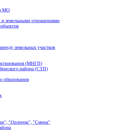
го МО
 и земельными отношениями
 объектов
аренду земельных участков
ектирования (МНГП)
бинского района (СТП)
о образования
х
ан", "Орленок", "Смена"
айона