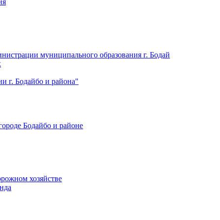
ия
нистрации муниципального образования г. Бодай
х
 г. Бодайбо и района"
городе Бодайбо и районе
орожном хозяйстве
нда