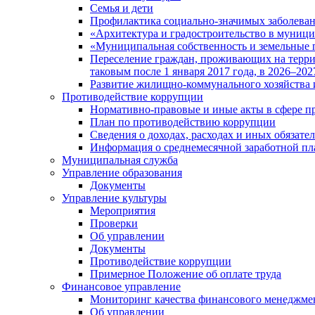
Семья и дети
Профилактика социально-значимых заболеван
«Архитектура и градостроительство в муницип
«Муниципальная собственность и земельные 
Переселение граждан, проживающих на терри
таковым после 1 января 2017 года, в 2026–202
Развитие жилищно-коммунального хозяйства 
Противодействие коррупции
Нормативно-правовые и иные акты в сфере п
План по противодействию коррупции
Сведения о доходах, расходах и иных обязате
Информация о среднемесячной заработной п
Муниципальная служба
Управление образования
Документы
Управление культуры
Мероприятия
Проверки
Об управлении
Документы
Противодействие коррупции
Примерное Положение об оплате труда
Финансовое управление
Мониторинг качества финансового менеджме
Об управлении