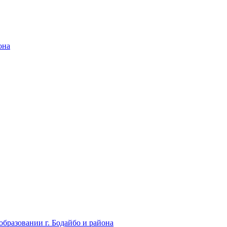
она
бразовании г. Бодайбо и района