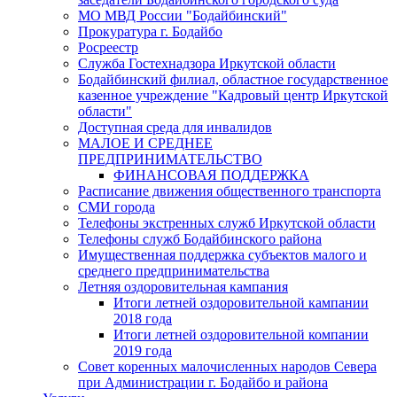
МО МВД России "Бодайбинский"
Прокуратура г. Бодайбо
Росреестр
Служба Гостехнадзора Иркутской области
Бодайбинский филиал, областное государственное
казенное учреждение "Кадровый центр Иркутской
области"
Доступная среда для инвалидов
МАЛОЕ И СРЕДНЕЕ
ПРЕДПРИНИМАТЕЛЬСТВО
ФИНАНСОВАЯ ПОДДЕРЖКА
Расписание движения общественного транспорта
СМИ города
Телефоны экстренных служб Иркутской области
Телефоны служб Бодайбинского района
Имущественная поддержка субъектов малого и
среднего предпринимательства
Летняя оздоровительная кампания
Итоги летней оздоровительной кампании
2018 года
Итоги летней оздоровительной компании
2019 года
Совет коренных малочисленных народов Севера
при Администрации г. Бодайбо и района