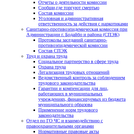
Отчеты о деятельности комиссии
Сообщи,где торгуют смертью
Состав комиссии
Уголовная и административная
ответственность за действия с наркотиками
Санитарно-противоэпидемическая комиссия при
Администрации г. Бодайбо и района (СПЭК)
Протоколы заседаний санитарно-
противоэпидемической комиссии
Состав СПЭК
Труд и охрана труда
Социальное партнерство в сфере труда
Охрана труда
Легализация трудовых отношений
Ведомственный контроль за соблюдением
трудового законодательства
Гарантии и компенсации для лиц,
работающих в муниципальных
учреждениях, финансируемых из бюджета
муниципального образова
Применение норм трудового
законодательства
Отдел по ГО ЧС и взаимодействию с
правоохранительными органами
Нормативные правовые акты