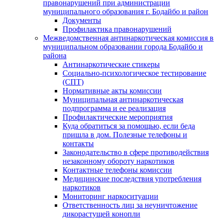
правонарушений при администрации
муниципального образования г. Бодайбо и район
Документы
Профилактика правонарушений
Межведомственная антинаркотическая комиссия в
муниципальном образовании города Бодайбо и
района
Антинаркотические стикеры
Социально-психологическое тестирование
(СПТ)
Нормативные акты комиссии
Муниципальная антинаркотическая
подпрограмма и ее реализация
Профилактические мероприятия
Куда обратиться за помощью, если беда
пришла в дом. Полезные телефоны и
контакты
Законодательство в сфере противодействия
незаконному обороту наркотиков
Контактные телефоны комиссии
Медицинские последствия употребления
наркотиков
Мониторинг наркоситуации
Ответственность лиц за неуничтожение
дикорастущей конопли