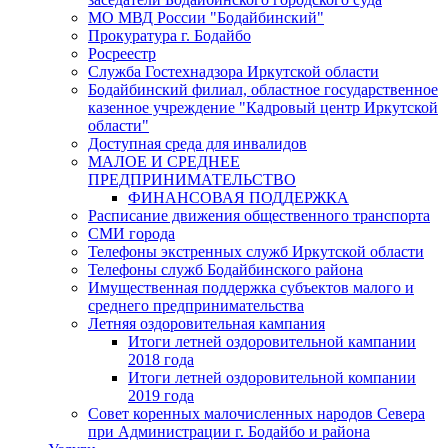
МО МВД России "Бодайбинский"
Прокуратура г. Бодайбо
Росреестр
Служба Гостехнадзора Иркутской области
Бодайбинский филиал, областное государственное
казенное учреждение "Кадровый центр Иркутской
области"
Доступная среда для инвалидов
МАЛОЕ И СРЕДНЕЕ
ПРЕДПРИНИМАТЕЛЬСТВО
ФИНАНСОВАЯ ПОДДЕРЖКА
Расписание движения общественного транспорта
СМИ города
Телефоны экстренных служб Иркутской области
Телефоны служб Бодайбинского района
Имущественная поддержка субъектов малого и
среднего предпринимательства
Летняя оздоровительная кампания
Итоги летней оздоровительной кампании
2018 года
Итоги летней оздоровительной компании
2019 года
Совет коренных малочисленных народов Севера
при Администрации г. Бодайбо и района