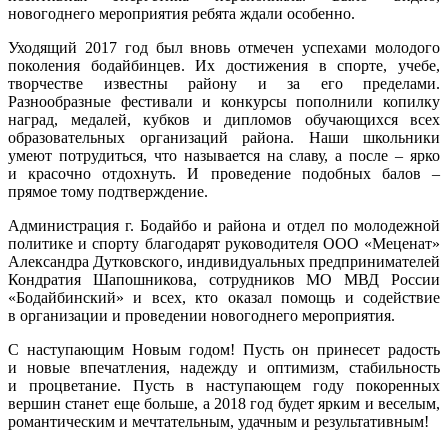
новогоднего мероприятия ребята ждали особенно.
Уходящий 2017 год был вновь отмечен успехами молодого
поколения бодайбинцев. Их достижения в спорте, учебе,
творчестве известны району и за его пределами.
Разнообразные фестивали и конкурсы пополнили копилку
наград, медалей, кубков и дипломов обучающихся всех
образовательных организаций района. Наши школьники
умеют потрудиться, что называется на славу, а после – ярко
и красочно отдохнуть. И проведение подобных балов –
прямое тому подтверждение.
Администрация г. Бодайбо и района и отдел по молодежной
политике и спорту благодарят руководителя ООО «Меценат»
Александра Дутковского, индивидуальных предпринимателей
Кондратия Шапошникова, сотрудников МО МВД России
«Бодайбинский» и всех, кто оказал помощь и содействие
в организации и проведении новогоднего мероприятия.
С наступающим Новым годом! Пусть он принесет радость
и новые впечатления, надежду и оптимизм, стабильность
и процветание. Пусть в наступающем году покоренных
вершин станет еще больше, а 2018 год будет ярким и веселым,
романтическим и мечтательным, удачным и результативным!