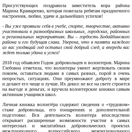
Присутствующих поздравила заместитель мэра района
Марина Крамаренко, которая пожелала ребятам праздничного
настроения, любви, удачи и дальнейших успехов!
- Вы уже проявили себя в учебе, спорте, творчестве, активно
участвовали в разнообразных школьных, городских, районных
и региональных мероприятиях. Вы – гордость Бодайбинского
района и его будущая слава. Уверена, что в памяти каждого
из вас уходящий год оставил свой добрый след, а впереди вас
ждет только удача и успех!
2018 год объявлен Годом добровольцев и волонтеров. Марина
Глебовна отметила, что волонтеры умеют жертвовать своим
покоем, оставаться людьми в самых разных, порой в очень
непростых, ситуациях. Они преумножают доброту в мире
и делают его чище и лучше. Их девиз: не все на свете строится
на выгоде и деньгах, и вручила волонтерские книжки самым
активным учащимся школ.
Личная книжка волонтёра содержит сведения о «трудовом»
стаже добровольца, его поощрениях и дополнительной
подготовке. Вся деятельность волонтера впоследствии
открывает расширенные возможности участия в самых
интересных и масштабных добровольческих проектах
международного, всероссийского, межрегионального