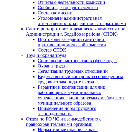
Отчеты о деятельности комиссии
Сообщи,где торгуют смертью
Состав комиссии
Уголовная и административная
ответственность за действия с наркотиками
Санитарно-противоэпидемическая комиссия при
Администрации г. Бодайбо и района (СПЭК)
Протоколы заседаний санитарно-
противоэпидемической комиссии
Состав СПЭК
Труд и охрана труда
Социальное партнерство в сфере труда
Охрана труда
Легализация трудовых отношений
Ведомственный контроль за соблюдением
трудового законодательства
Гарантии и компенсации для лиц,
работающих в муниципальных
учреждениях, финансируемых из бюджета
муниципального образова
Применение норм трудового
законодательства
Отдел по ГО ЧС и взаимодействию с
правоохранительными органами
Нормативные правовые акты