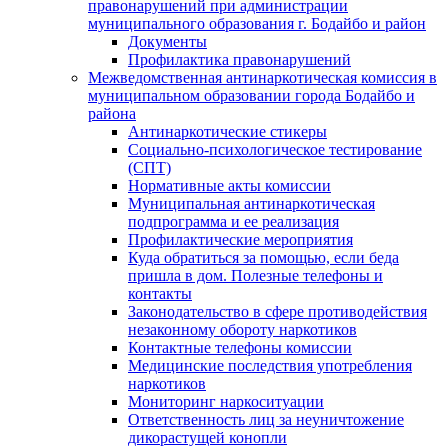
правонарушений при администрации
муниципального образования г. Бодайбо и район
Документы
Профилактика правонарушений
Межведомственная антинаркотическая комиссия в
муниципальном образовании города Бодайбо и
района
Антинаркотические стикеры
Социально-психологическое тестирование
(СПТ)
Нормативные акты комиссии
Муниципальная антинаркотическая
подпрограмма и ее реализация
Профилактические мероприятия
Куда обратиться за помощью, если беда
пришла в дом. Полезные телефоны и
контакты
Законодательство в сфере противодействия
незаконному обороту наркотиков
Контактные телефоны комиссии
Медицинские последствия употребления
наркотиков
Мониторинг наркоситуации
Ответственность лиц за неуничтожение
дикорастущей конопли