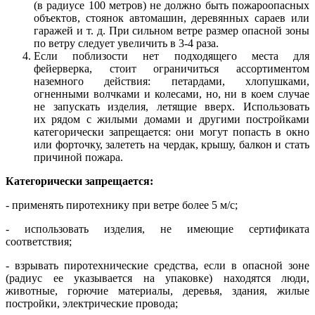
(в радиусе 100 метров) не должно быть пожароопасных
объектов, стоянок автомашин, деревянных сараев или
гаражей и т. д. При сильном ветре размер опасной зоны
по ветру следует увеличить в 3-4 раза.
Если поблизости нет подходящего места для
фейерверка, стоит ограничиться ассортиментом
наземного действия: петардами, хлопушками,
огненными волчками и колесами, но, ни в коем случае
не запускать изделия, летящие вверх. Использовать
их рядом с жилыми домами и другими постройками
категорически запрещается: они могут попасть в окно
или форточку, залететь на чердак, крышу, балкон и стать
причиной пожара.
Категорически запрещается:
- применять пиротехнику при ветре более 5 м/с;
- использовать изделия, не имеющие сертификата
соответствия;
- взрывать пиротехнические средства, если в опасной зоне
(радиус ее указывается на упаковке) находятся люди,
животные, горючие материалы, деревья, здания, жилые
постройки, электрические провода;