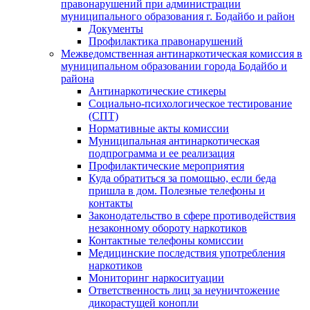
правонарушений при администрации
муниципального образования г. Бодайбо и район
Документы
Профилактика правонарушений
Межведомственная антинаркотическая комиссия в
муниципальном образовании города Бодайбо и
района
Антинаркотические стикеры
Социально-психологическое тестирование
(СПТ)
Нормативные акты комиссии
Муниципальная антинаркотическая
подпрограмма и ее реализация
Профилактические мероприятия
Куда обратиться за помощью, если беда
пришла в дом. Полезные телефоны и
контакты
Законодательство в сфере противодействия
незаконному обороту наркотиков
Контактные телефоны комиссии
Медицинские последствия употребления
наркотиков
Мониторинг наркоситуации
Ответственность лиц за неуничтожение
дикорастущей конопли