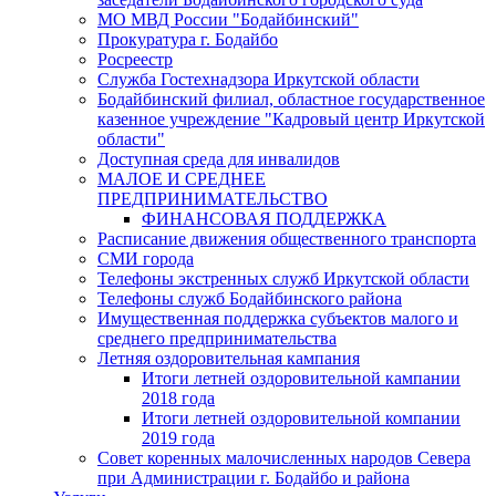
МО МВД России "Бодайбинский"
Прокуратура г. Бодайбо
Росреестр
Служба Гостехнадзора Иркутской области
Бодайбинский филиал, областное государственное
казенное учреждение "Кадровый центр Иркутской
области"
Доступная среда для инвалидов
МАЛОЕ И СРЕДНЕЕ
ПРЕДПРИНИМАТЕЛЬСТВО
ФИНАНСОВАЯ ПОДДЕРЖКА
Расписание движения общественного транспорта
СМИ города
Телефоны экстренных служб Иркутской области
Телефоны служб Бодайбинского района
Имущественная поддержка субъектов малого и
среднего предпринимательства
Летняя оздоровительная кампания
Итоги летней оздоровительной кампании
2018 года
Итоги летней оздоровительной компании
2019 года
Совет коренных малочисленных народов Севера
при Администрации г. Бодайбо и района