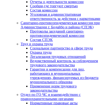
Отчеты о деятельности комиссии
Сообщи,где торгуют смертью
Состав комиссии
Уголовная и административная
ответственность за действия с наркотиками
Санитарно-противоэпидемическая комиссия при
Администрации г. Бодайбо и района (СПЭК)
Протоколы заседаний санитарно-
противоэпидемической комиссии
Состав СПЭК
Труд и охрана труда
Социальное партнерство в сфере труда
Охрана труда
Легализация трудовых отношений
Ведомственный контроль за соблюдением
трудового законодательства
Гарантии и компенсации для лиц,
работающих в муниципальных
учреждениях, финансируемых из бюджета
муниципального образова
Применение норм трудового
законодательства
Отдел по ГО ЧС и взаимодействию с
правоохранительными органами
Нормативные правовые акты