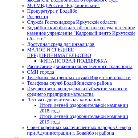
МО МВД России "Бодайбинский"
Прокуратура г. Бодайбо
Росреестр
Служба Гостехнадзора Иркутской области
Бодайбинский филиал, областное государственное
казенное учреждение "Кадровый центр Иркутской
области"
Доступная среда для инвалидов
МАЛОЕ И СРЕДНЕЕ
ПРЕДПРИНИМАТЕЛЬСТВО
ФИНАНСОВАЯ ПОДДЕРЖКА
Расписание движения общественного транспорта
СМИ города
Телефоны экстренных служб Иркутской области
Телефоны служб Бодайбинского района
Имущественная поддержка субъектов малого и
среднего предпринимательства
Летняя оздоровительная кампания
Итоги летней оздоровительной кампании
2018 года
Итоги летней оздоровительной компании
2019 года
Совет коренных малочисленных народов Севера
при Администрации г. Бодайбо и района