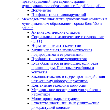
правонарушений при администрации
муниципального образования г. Бодайбо и район
Документы
Профилактика правонарушений
Межведомственная антинаркотическая комиссия в
муниципальном образовании города Бодайбо и
района
Антинаркотические стикеры
Социально-психологическое тестирование
(СПТ)
Нормативные акты комиссии
Муниципальная антинаркотическая
подпрограмма и ее реализация
Профилактические мероприятия
Куда обратиться за помощью, если беда
пришла в дом. Полезные телефоны и
контакты
Законодательство в сфере противодействия
незаконному обороту наркотиков
Контактные телефоны комиссии
Медицинские последствия употребления
наркотиков
Мониторинг наркоситуации
Ответственность лиц за неуничтожение
дикорастущей конопли