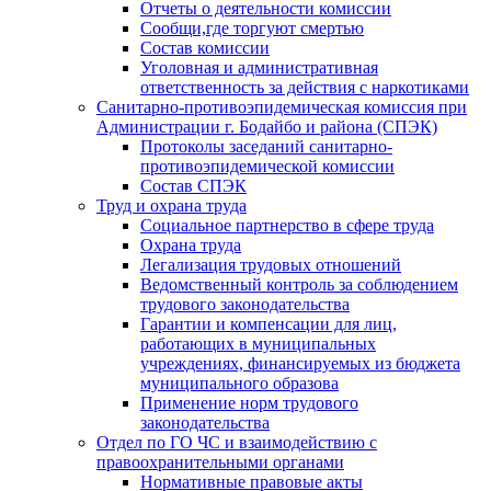
Отчеты о деятельности комиссии
Сообщи,где торгуют смертью
Состав комиссии
Уголовная и административная
ответственность за действия с наркотиками
Санитарно-противоэпидемическая комиссия при
Администрации г. Бодайбо и района (СПЭК)
Протоколы заседаний санитарно-
противоэпидемической комиссии
Состав СПЭК
Труд и охрана труда
Социальное партнерство в сфере труда
Охрана труда
Легализация трудовых отношений
Ведомственный контроль за соблюдением
трудового законодательства
Гарантии и компенсации для лиц,
работающих в муниципальных
учреждениях, финансируемых из бюджета
муниципального образова
Применение норм трудового
законодательства
Отдел по ГО ЧС и взаимодействию с
правоохранительными органами
Нормативные правовые акты