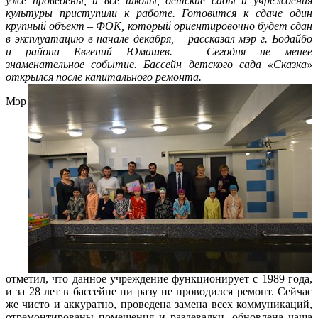
уже проведены, и все школы, детские сады и учреждения
культуры приступили к работе. Готовится к сдаче один
крупный объект – ФОК, который ориентировочно будет сдан
в эксплуатацию в начале декабря, – рассказал мэр г. Бодайбо
и района Евгений Юмашев.
– Сегодня не менее
знаменательное событие. Бассейн детского сада «Сказка»
открылся после капитального ремонта.
Мэр
отметил, что данное учреждение функционирует с 1989 года,
и за 28 лет в бассейне ни разу не проводился ремонт. Сейчас
же чисто и аккуратно, проведена замена всех коммуникаций,
отремонтированы помещения и раздевалки, обновлена чаша