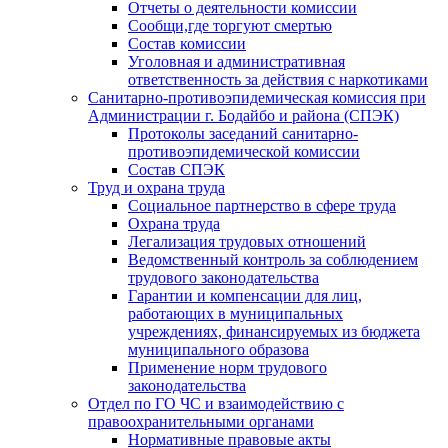
Отчеты о деятельности комиссии
Сообщи,где торгуют смертью
Состав комиссии
Уголовная и административная
ответственность за действия с наркотиками
Санитарно-противоэпидемическая комиссия при
Администрации г. Бодайбо и района (СПЭК)
Протоколы заседаний санитарно-
противоэпидемической комиссии
Состав СПЭК
Труд и охрана труда
Социальное партнерство в сфере труда
Охрана труда
Легализация трудовых отношений
Ведомственный контроль за соблюдением
трудового законодательства
Гарантии и компенсации для лиц,
работающих в муниципальных
учреждениях, финансируемых из бюджета
муниципального образова
Применение норм трудового
законодательства
Отдел по ГО ЧС и взаимодействию с
правоохранительными органами
Нормативные правовые акты