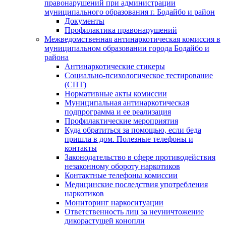
правонарушений при администрации
муниципального образования г. Бодайбо и район
Документы
Профилактика правонарушений
Межведомственная антинаркотическая комиссия в
муниципальном образовании города Бодайбо и
района
Антинаркотические стикеры
Социально-психологическое тестирование
(СПТ)
Нормативные акты комиссии
Муниципальная антинаркотическая
подпрограмма и ее реализация
Профилактические мероприятия
Куда обратиться за помощью, если беда
пришла в дом. Полезные телефоны и
контакты
Законодательство в сфере противодействия
незаконному обороту наркотиков
Контактные телефоны комиссии
Медицинские последствия употребления
наркотиков
Мониторинг наркоситуации
Ответственность лиц за неуничтожение
дикорастущей конопли