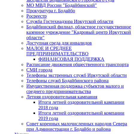
МО МВД России "Бодайбинский"
Прокуратура г. Бодайбо
Росреестр
Служба Гостехнадзора Иркутской области
Бодайбинский филиал, областное государственное
казенное учреждение "Кадровый центр Иркутской
области"
Доступная среда для инвалидов
МАЛОЕ И СРЕДНЕЕ
ПРЕДПРИНИМАТЕЛЬСТВО
ФИНАНСОВАЯ ПОДДЕРЖКА
Расписание движения общественного транспорта
СМИ города
Телефоны экстренных служб Иркутской области
Телефоны служб Бодайбинского района
Имущественная поддержка субъектов малого и
среднего предпринимательства
Летняя оздоровительная кампания
Итоги летней оздоровительной кампании
2018 года
Итоги летней оздоровительной компании
2019 года
Совет коренных малочисленных народов Севера
при Администрации г. Бодайбо и района