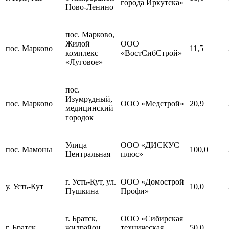
города Иркутска»
Ново-Ленино
пос. Марково,
Жилой
ООО
пос. Марково
11,5
комплекс
«ВостСибСтрой»
«Луговое»
пос.
Изумрудный,
пос. Марково
ООО «Медстрой»
20,9
медицинский
городок
Улица
ООО «ДИСКУС
пос. Мамоны
100,0
Центральная
плюс»
г. Усть-Кут, ул.
ООО «Домострой
у. Усть-Кут
10,0
Пушкина
Профи»
г. Братск,
ООО «Сибирская
г. Братск
жилрайон
техническая
50,0