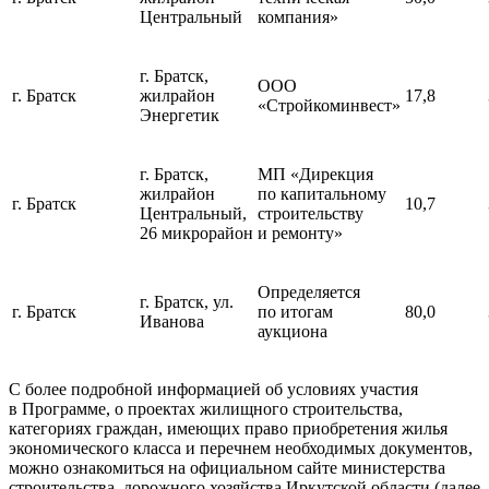
Центральный
компания»
г. Братск,
ООО
г. Братск
жилрайон
17,8
«Стройкоминвест»
Энергетик
г. Братск,
МП «Дирекция
жилрайон
по капитальному
г. Братск
10,7
Центральный,
строительству
26 микрорайон
и ремонту»
Определяется
г. Братск, ул.
г. Братск
по итогам
80,0
Иванова
аукциона
С более подробной информацией об условиях участия
в Программе, о проектах жилищного строительства,
категориях граждан, имеющих право приобретения жилья
экономического класса и перечнем необходимых документов,
можно ознакомиться на официальном сайте министерства
строительства, дорожного хозяйства Иркутской области (далее