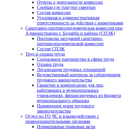
Отчеты о деятельности комиссии
Сообщи,где торгуют смертью
Состав комиссии
Уголовная и административная
ответственность за действия с наркотиками
Санитарно-противоэпидемическая комиссия при
Администрации г. Бодайбо и района (СПЭК)
Протоколы заседаний санитарно-
противоэпидемической комиссии
Состав СПЭК
Труд и охрана труда
Социальное партнерство в сфере труда
Охрана труда
Легализация трудовых отношений
Ведомственный контроль за соблюдением
трудового законодательства
Гарантии и компенсации для лиц,
работающих в муниципальных
учреждениях, финансируемых из бюджета
муниципального образова
Применение норм трудового
законодательства
Отдел по ГО ЧС и взаимодействию с
правоохранительными органами
Нормативные правовые акты