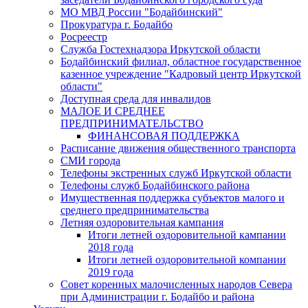
МО МВД России "Бодайбинский"
Прокуратура г. Бодайбо
Росреестр
Служба Гостехнадзора Иркутской области
Бодайбинский филиал, областное государственное
казенное учреждение "Кадровый центр Иркутской
области"
Доступная среда для инвалидов
МАЛОЕ И СРЕДНЕЕ
ПРЕДПРИНИМАТЕЛЬСТВО
ФИНАНСОВАЯ ПОДДЕРЖКА
Расписание движения общественного транспорта
СМИ города
Телефоны экстренных служб Иркутской области
Телефоны служб Бодайбинского района
Имущественная поддержка субъектов малого и
среднего предпринимательства
Летняя оздоровительная кампания
Итоги летней оздоровительной кампании
2018 года
Итоги летней оздоровительной компании
2019 года
Совет коренных малочисленных народов Севера
при Администрации г. Бодайбо и района