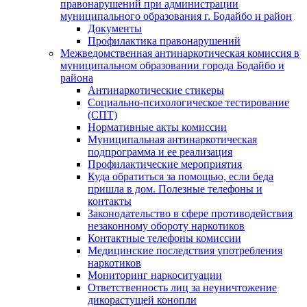
правонарушений при администрации
муниципального образования г. Бодайбо и район
Документы
Профилактика правонарушений
Межведомственная антинаркотическая комиссия в
муниципальном образовании города Бодайбо и
района
Антинаркотические стикеры
Социально-психологическое тестирование
(СПТ)
Нормативные акты комиссии
Муниципальная антинаркотическая
подпрограмма и ее реализация
Профилактические мероприятия
Куда обратиться за помощью, если беда
пришла в дом. Полезные телефоны и
контакты
Законодательство в сфере противодействия
незаконному обороту наркотиков
Контактные телефоны комиссии
Медицинские последствия употребления
наркотиков
Мониторинг наркоситуации
Ответственность лиц за неуничтожение
дикорастущей конопли