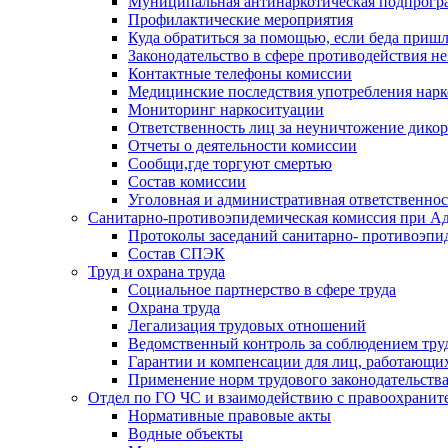
Муниципальная антинаркотическая подпрогра
Профилактические мероприятия
Куда обратиться за помощью, если беда приш
Законодательство в сфере противодействия н
Контактные телефоны комиссии
Медицинские последствия употребления нарк
Мониторинг наркоситуации
Ответственность лиц за неуничтожение дико
Отчеты о деятельности комиссии
Сообщи,где торгуют смертью
Состав комиссии
Уголовная и административная ответственнос
Санитарно-противоэпидемическая комиссия при Ад
Протоколы заседаний санитарно- противоэпи
Состав СПЭК
Труд и охрана труда
Социальное партнерство в сфере труда
Охрана труда
Легализация трудовых отношений
Ведомственный контроль за соблюдением труд
Гарантии и компенсации для лиц, работающи
Применение норм трудового законодательств
Отдел по ГО ЧС и взаимодействию с правоохрани
Нормативные правовые акты
Водные объекты