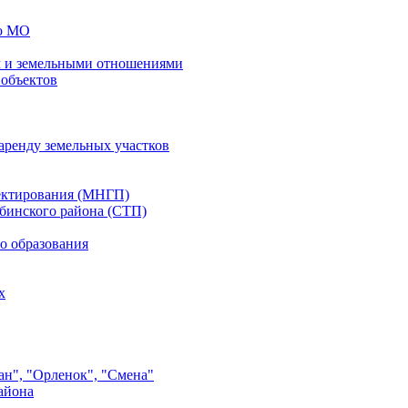
го МО
 и земельными отношениями
 объектов
аренду земельных участков
ектирования (МНГП)
бинского района (СТП)
о образования
х
ан", "Орленок", "Смена"
айона