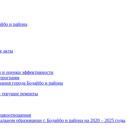
айбо и района
е акты
и и оценки эффективности
программ
ания города Бодайбо и района
и текущие ремонты
правоотношения
льном образовании г. Бодайбо и района на 2020 – 2025 годы