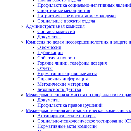
Профилактика социально-негативных явлений
Спортивные мероприятия
Патриотическое воспитание молодежи
Социальные проекты отдела
Административная комиссия
Составы комиссий
Документы
Комиссия по делам несовершеннолетних и защите и
О комиссии
Публикации
События и новости
Горячие линии, телефоны доверия
Отчеты
Нормативные правовые акты
Справочная информация
Методические материалы
Безопасность Детства
Межведомственная комиссия по профилактике прав
Документы
Профилактика правонарушений
Межведомственная антинаркотическая комиссия в 
Антинаркотические стикеры
Социально-психологическое тестирование (С
Нормативные акты комиссии