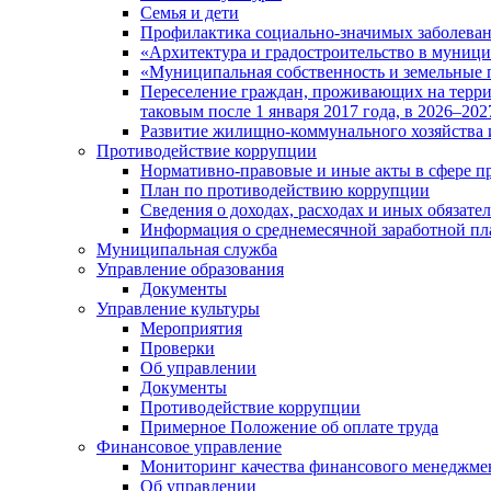
Семья и дети
Профилактика социально-значимых заболеван
«Архитектура и градостроительство в муницип
«Муниципальная собственность и земельные 
Переселение граждан, проживающих на терри
таковым после 1 января 2017 года, в 2026–202
Развитие жилищно-коммунального хозяйства 
Противодействие коррупции
Нормативно-правовые и иные акты в сфере п
План по противодействию коррупции
Сведения о доходах, расходах и иных обязате
Информация о среднемесячной заработной п
Муниципальная служба
Управление образования
Документы
Управление культуры
Мероприятия
Проверки
Об управлении
Документы
Противодействие коррупции
Примерное Положение об оплате труда
Финансовое управление
Мониторинг качества финансового менеджме
Об управлении