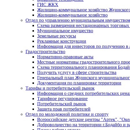
ГИС ЖКХ
Жилищно-коммунальное хозяйство Жуинско
Жилищно-коммунальное хозяйство
Отдел по управлению муниципальным имуществом
Схема размещения нестационарных торговых
Муниципальное имущество
Земельные ресурсы
Рекламные конструкции
Информация для инвесторов по получению в 
Градостроительство
Нормативно-правовые акты
Местные нормативы градостроительного про
Схема территориального планирования Бодай
Получить услугу в сфере строительства
Генеральный план Жуинского муниципальног
Документация по планировке территории
Тарифы и потребительский рынок
Информация о средних потребительских цена
Тарифное регулирование
Потребительский рынок
Защита прав потребителей
Отдел по молодежной политике и спорту
Всероссийские детские центры "Артек", "Оке
Добровольчество на территории г.Бодайбо и р
Планы работы отдела