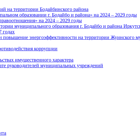
ий на территории Бодайбинского района
альном образовании г. Бодайбо и района» на 2024 – 2029 годы
правоотношения» на 2024 – 2029 годы
тории муниципального образования г. Бодайбо и района Иркутс
7 годах
и повышение энергоэффективности на территории Жуинского му
ротиводействия коррупции
льствах имущественного характера
лате руководителей муниципальных учреждений
нта