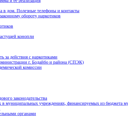
мма и ее реализация
ла в дом. Полезные телефоны и контакты
езаконному обороту наркотиков
отиков
растущей конопли
ть за действия с наркотиками
министрации г. Бодайбо и района (СПЭК)
демической комиссии
ового законодательства
х в муниципальных учреждениях, финансируемых из бюджета м
а
тельными органами