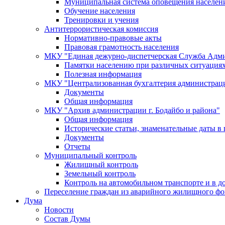
Муниципальная система оповещения населен
Обучение населения
Тренировки и учения
Антитеррористическая комиссия
Нормативно-правовые акты
Правовая грамотность населения
МКУ "Единая дежурно-диспетчерская Служба Адми
Памятки населению при различных ситуация
Полезная информация
МКУ "Централизованная бухгалтерия администрации
Документы
Общая информация
МКУ "Архив администрации г. Бодайбо и района"
Общая информация
Исторические статьи, знаменательные даты в 
Документы
Отчеты
Муниципальный контроль
Жилищный контроль
Земельный контроль
Контроль на автомобильном транспорте и в д
Переселение граждан из аварийного жилищного фо
Дума
Новости
Состав Думы