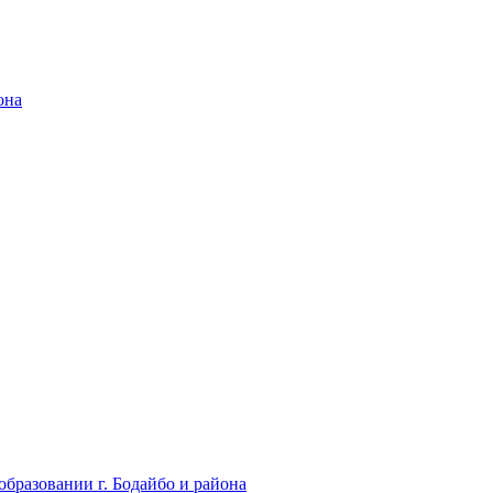
она
бразовании г. Бодайбо и района