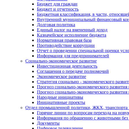
Бюджет для граждан
Бюджет и отчетность
Бюджетная классификация, в части, относяще
Внутренний муниципальный финансовый кон
Долговая политика
Единый налог на вмененный доход
Казначейское исполнение бюджета
Нормативная правовая база
Противодействие коррупции
Отчет о проведении специальной оценки усло
Информация для предпринимателей
Социально-экономическое развитие
Инвестиционная деятельность
Соглашения о передаче полномочий
Экономическое развитие
Стратегия социально - экономического развит
Прогноз социально-экономического развития 
Прогноз социально-экономического развития 
Народные инициативы
Инициативные проекты
Отдел промышленной политики, ЖКХ, транспорта 
Горячие линии по вопросам перехода на нову
Информация по обращению с животными без 
Документы
Цифровое телевидение