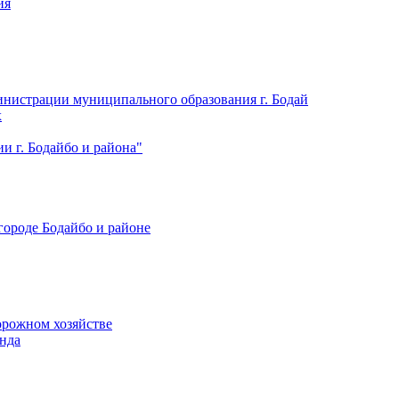
ия
нистрации муниципального образования г. Бодай
х
 г. Бодайбо и района"
городе Бодайбо и районе
орожном хозяйстве
нда