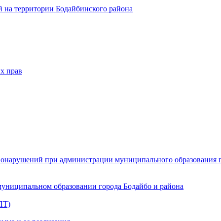
 на территории Бодайбинского района
х прав
онарушений при администрации муниципального образования г.
муниципальном образовании города Бодайбо и района
ПТ)