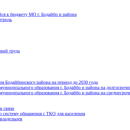
йся к бюджету МО г. Бодайбо и района
троль
вий труда
ия Бодайбинского района на период до 2030 года
муниципального образования г. Бодайбо и района на долгосроч
муниципального образования г. Бодайбо и района на среднесро
и связи
ю систему обращения с ТКО для населения
владельцев