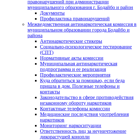
правонарушений при администрации
муниципального образования г. Бодайбо и район
Документы
Профилактика правонарушений
Межведомственная антинаркотическая комиссия в
муниципальном образовании города Бодайбо и
района
Антинаркотические стикеры
Социально-психологическое тестирование
(СПТ)
Нормативные акты комиссии
Муниципальная антинаркотическая
подпрограмма и ее реализация
Профилактические мероприятия
Куда обратиться за помощью, если беда
пришла в дом. Полезные телефоны и
контакты
Законодательство в сфере противодействия
незаконному обороту наркотиков
Контактные телефоны комиссии
Медицинские последствия употребления
наркотиков
Мониторинг наркоситуации
Ответственность лиц за неуничтожение
дикорастущей конопли