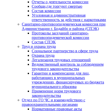
Отчеты о деятельности комиссии
Сообщи,где торгуют смертью
Состав комиссии
Уголовная и административная
ответственность за действия с наркотиками
Санитарно-противоэпидемическая комиссия при
Администрации г. Бодайбо и района (СПЭК)
Протоколы заседаний санитарно-
противоэпидемической комиссии
Состав СПЭК
Труд и охрана труда
Социальное партнерство в сфере труда
Охрана труда
Легализация трудовых отношений
Ведомственный контроль за соблюдением
трудового законодательства
Гарантии и компенсации для лиц,
работающих в муниципальных
учреждениях, финансируемых из бюджета
муниципального образова
Применение норм трудового
законодательства
Отдел по ГО ЧС и взаимодействию с
правоохранительными органами
Нормативные правовые акты