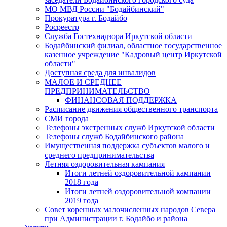
МО МВД России "Бодайбинский"
Прокуратура г. Бодайбо
Росреестр
Служба Гостехнадзора Иркутской области
Бодайбинский филиал, областное государственное
казенное учреждение "Кадровый центр Иркутской
области"
Доступная среда для инвалидов
МАЛОЕ И СРЕДНЕЕ
ПРЕДПРИНИМАТЕЛЬСТВО
ФИНАНСОВАЯ ПОДДЕРЖКА
Расписание движения общественного транспорта
СМИ города
Телефоны экстренных служб Иркутской области
Телефоны служб Бодайбинского района
Имущественная поддержка субъектов малого и
среднего предпринимательства
Летняя оздоровительная кампания
Итоги летней оздоровительной кампании
2018 года
Итоги летней оздоровительной компании
2019 года
Совет коренных малочисленных народов Севера
при Администрации г. Бодайбо и района