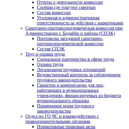
Отчеты о деятельности комиссии
Сообщи,где торгуют смертью
Состав комиссии
Уголовная и административная
ответственность за действия с наркотиками
Санитарно-противоэпидемическая комиссия при
Администрации г. Бодайбо и района (СПЭК)
Протоколы заседаний санитарно-
противоэпидемической комиссии
Состав СПЭК
Труд и охрана труда
Социальное партнерство в сфере труда
Охрана труда
Легализация трудовых отношений
Ведомственный контроль за соблюдением
трудового законодательства
Гарантии и компенсации для лиц,
работающих в муниципальных
учреждениях, финансируемых из бюджета
муниципального образова
Применение норм трудового
законодательства
Отдел по ГО ЧС и взаимодействию с
правоохранительными органами
Нормативные правовые акты