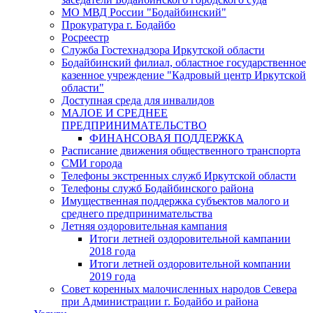
МО МВД России "Бодайбинский"
Прокуратура г. Бодайбо
Росреестр
Служба Гостехнадзора Иркутской области
Бодайбинский филиал, областное государственное
казенное учреждение "Кадровый центр Иркутской
области"
Доступная среда для инвалидов
МАЛОЕ И СРЕДНЕЕ
ПРЕДПРИНИМАТЕЛЬСТВО
ФИНАНСОВАЯ ПОДДЕРЖКА
Расписание движения общественного транспорта
СМИ города
Телефоны экстренных служб Иркутской области
Телефоны служб Бодайбинского района
Имущественная поддержка субъектов малого и
среднего предпринимательства
Летняя оздоровительная кампания
Итоги летней оздоровительной кампании
2018 года
Итоги летней оздоровительной компании
2019 года
Совет коренных малочисленных народов Севера
при Администрации г. Бодайбо и района