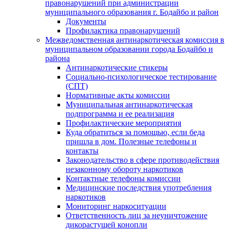
правонарушений при администрации
муниципального образования г. Бодайбо и район
Документы
Профилактика правонарушений
Межведомственная антинаркотическая комиссия в
муниципальном образовании города Бодайбо и
района
Антинаркотические стикеры
Социально-психологическое тестирование
(СПТ)
Нормативные акты комиссии
Муниципальная антинаркотическая
подпрограмма и ее реализация
Профилактические мероприятия
Куда обратиться за помощью, если беда
пришла в дом. Полезные телефоны и
контакты
Законодательство в сфере противодействия
незаконному обороту наркотиков
Контактные телефоны комиссии
Медицинские последствия употребления
наркотиков
Мониторинг наркоситуации
Ответственность лиц за неуничтожение
дикорастущей конопли