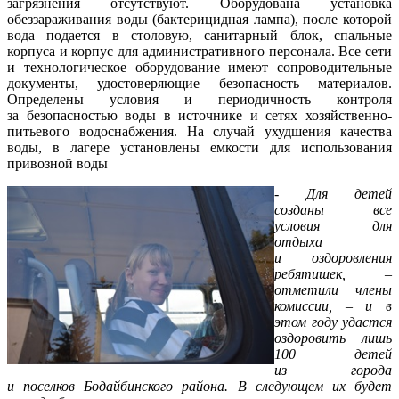
загрязнения отсутствуют. Оборудована установка
обеззараживания воды (бактерицидная лампа), после которой
вода подается в столовую, санитарный блок, спальные
корпуса и корпус для административного персонала. Все сети
и технологическое оборудование имеют сопроводительные
документы, удостоверяющие безопасность материалов.
Определены условия и периодичность контроля
за безопасностью воды в источнике и сетях хозяйственно-
питьевого водоснабжения. На случай ухудшения качества
воды, в лагере установлены емкости для использования
привозной воды
- Для детей
созданы все
условия для
отдыха
и оздоровления
ребятишек, –
отметили члены
комиссии, – и в
этом году удастся
оздоровить лишь
100 детей
из города
и поселков Бодайбинского района. В следующем их будет