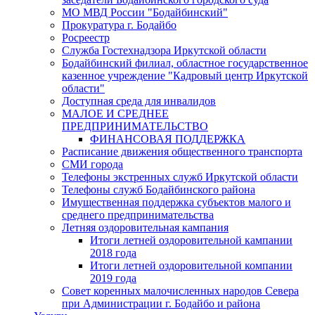
МО МВД России "Бодайбинский"
Прокуратура г. Бодайбо
Росреестр
Служба Гостехнадзора Иркутской области
Бодайбинский филиал, областное государственное
казенное учреждение "Кадровый центр Иркутской
области"
Доступная среда для инвалидов
МАЛОЕ И СРЕДНЕЕ
ПРЕДПРИНИМАТЕЛЬСТВО
ФИНАНСОВАЯ ПОДДЕРЖКА
Расписание движения общественного транспорта
СМИ города
Телефоны экстренных служб Иркутской области
Телефоны служб Бодайбинского района
Имущественная поддержка субъектов малого и
среднего предпринимательства
Летняя оздоровительная кампания
Итоги летней оздоровительной кампании
2018 года
Итоги летней оздоровительной компании
2019 года
Совет коренных малочисленных народов Севера
при Администрации г. Бодайбо и района