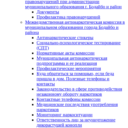
правонарушений при администрации
муниципального образования г. Бодайбо и район
Документы
Профилактика правонарушений
Межведомственная антинаркотическая комиссия в
муниципальном образовании города Бодайбо и
района
Антинаркотические стикеры
Социально-психологическое тестирование
(СПТ)
Нормативные акты комиссии
Муниципальная антинаркотическая
подпрограмма и ее реализация
Профилактические мероприятия
Куда обратиться за помощью, если беда
пришла в дом. Полезные телефоны и
контакты
Законодательство в сфере противодействия
незаконному обороту наркотиков
Контактные телефоны комиссии
Медицинские последствия употребления
наркотиков
Мониторинг наркоситуации
Ответственность лиц за неуничтожение
дикорастущей конопли