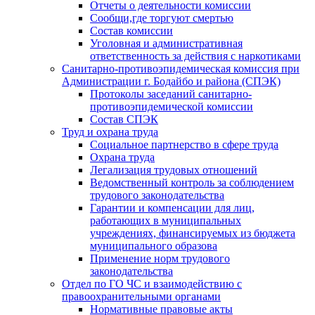
Отчеты о деятельности комиссии
Сообщи,где торгуют смертью
Состав комиссии
Уголовная и административная
ответственность за действия с наркотиками
Санитарно-противоэпидемическая комиссия при
Администрации г. Бодайбо и района (СПЭК)
Протоколы заседаний санитарно-
противоэпидемической комиссии
Состав СПЭК
Труд и охрана труда
Социальное партнерство в сфере труда
Охрана труда
Легализация трудовых отношений
Ведомственный контроль за соблюдением
трудового законодательства
Гарантии и компенсации для лиц,
работающих в муниципальных
учреждениях, финансируемых из бюджета
муниципального образова
Применение норм трудового
законодательства
Отдел по ГО ЧС и взаимодействию с
правоохранительными органами
Нормативные правовые акты