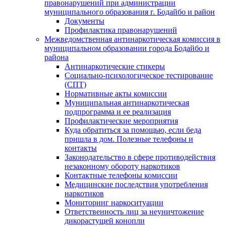
правонарушений при администрации
муниципального образования г. Бодайбо и район
Документы
Профилактика правонарушений
Межведомственная антинаркотическая комиссия в
муниципальном образовании города Бодайбо и
района
Антинаркотические стикеры
Социально-психологическое тестирование
(СПТ)
Нормативные акты комиссии
Муниципальная антинаркотическая
подпрограмма и ее реализация
Профилактические мероприятия
Куда обратиться за помощью, если беда
пришла в дом. Полезные телефоны и
контакты
Законодательство в сфере противодействия
незаконному обороту наркотиков
Контактные телефоны комиссии
Медицинские последствия употребления
наркотиков
Мониторинг наркоситуации
Ответственность лиц за неуничтожение
дикорастущей конопли