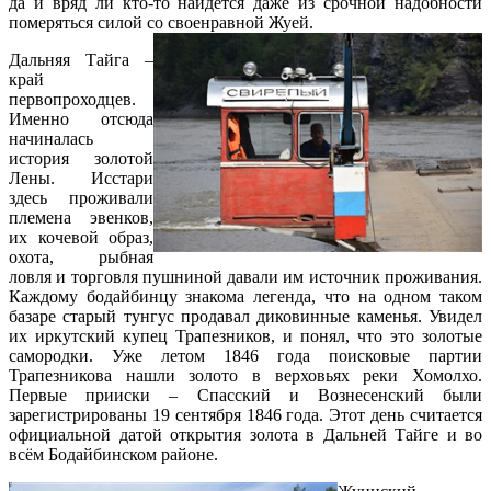
да и вряд ли кто-то найдется даже из срочной надобности
померяться силой со своенравной Жуей.
Дальняя Тайга –
край
первопроходцев.
Именно отсюда
начиналась
история золотой
Лены. Исстари
здесь проживали
племена эвенков,
их кочевой образ,
охота, рыбная
ловля и торговля пушниной давали им источник проживания.
Каждому бодайбинцу знакома легенда, что на одном таком
базаре старый тунгус продавал диковинные каменья. Увидел
их иркутский купец Трапезников, и понял, что это золотые
самородки. Уже летом 1846 года поисковые партии
Трапезникова нашли золото в верховьях реки Хомолхо.
Первые прииски – Спасский и Вознесенский были
зарегистрированы 19 сентября 1846 года. Этот день считается
официальной датой открытия золота в Дальней Тайге и во
всём Бодайбинском районе.