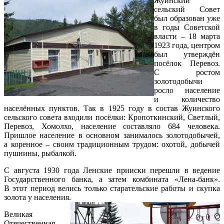
Жуинский
сельский Совет
был образован уже
в годы Советской
власти – 18 марта
1923 года, центром
был утверждён
посёлок Перевоз.
С ростом
золотодобычи
росло население
и количество
населённых пунктов. Так в 1925 году в состав Жуинского
сельского совета входили посёлки: Кропоткинский, Светлый,
Перевоз, Хомолхо, население составляло 684 человека.
Пришлое население в основном занималось золотодобычей,
а коренное – своим традиционным трудом: охотой, добычей
пушнины, рыбалкой.
С августа 1930 года Ленские прииски перешли в ведение
Государственного банка, а затем комбината «Лена-банк».
В этот период велись только старательские работы и скупка
золота у населения.
Великая
Отечественная