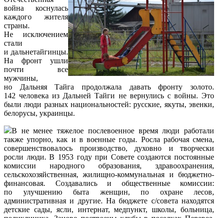
война коснулась
каждого жителя
страны.
Не исключением
стали
и дальнетайгинцы.
На фронт ушли
почти все
мужчины,
но Дальняя Тайга продолжала давать фронту золото.
142 человека из Дальней Тайги не вернулись с войны. Это
были люди разных национальностей: русские, якуты, эвенки,
белорусы, украинцы.
В не менее тяжелое послевоенное время люди работали
также упорно, как и в военные годы. Росла рабочая смена,
совершенствовалось производство, духовно и творчески
росли люди. В 1953 году при Совете создаются постоянные
комиссии народного образования, здравоохранения,
сельскохозяйственная, жилищно-коммунальная и бюджетно-
финансовая. Создавались и общественные комиссии:
по улучшению быта женщин, по охране лесов,
административная и другие. На бюджете с/совета находятся
детские сады, ясли, интернат, медпункт, школы, больница,