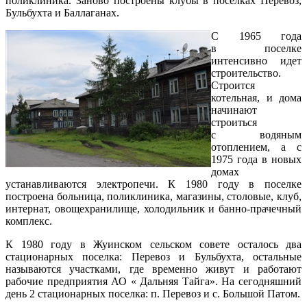
поликлиника. Заново построены клубы в поселках Перевоз,
Бульбухта и Баллаганах.
С 1965 года
в поселке
интенсивно идет
строительство.
Строится
котельная, и дома
начинают
строиться
с водяным
отоплением, а с
1975 года в новых
домах
устанавливаются электропечи. К 1980 году в поселке
построена больница, поликлиника, магазины, столовые, клуб,
интернат, овощехранилище, холодильник и банно-прачечный
комплекс.
К 1980 году в Жуинском сельском совете осталось два
стационарных поселка: Перевоз и Бульбухта, остальные
называются участками, где временно живут и работают
рабочие предприятия АО « Дальняя Тайга». На сегодняшний
день 2 стационарных поселка: п. Перевоз и с. Большой Патом.