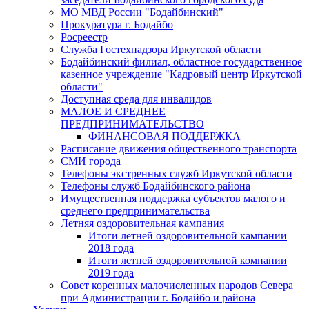
МО МВД России "Бодайбинский"
Прокуратура г. Бодайбо
Росреестр
Служба Гостехнадзора Иркутской области
Бодайбинский филиал, областное государственное
казенное учреждение "Кадровый центр Иркутской
области"
Доступная среда для инвалидов
МАЛОЕ И СРЕДНЕЕ
ПРЕДПРИНИМАТЕЛЬСТВО
ФИНАНСОВАЯ ПОДДЕРЖКА
Расписание движения общественного транспорта
СМИ города
Телефоны экстренных служб Иркутской области
Телефоны служб Бодайбинского района
Имущественная поддержка субъектов малого и
среднего предпринимательства
Летняя оздоровительная кампания
Итоги летней оздоровительной кампании
2018 года
Итоги летней оздоровительной компании
2019 года
Совет коренных малочисленных народов Севера
при Администрации г. Бодайбо и района