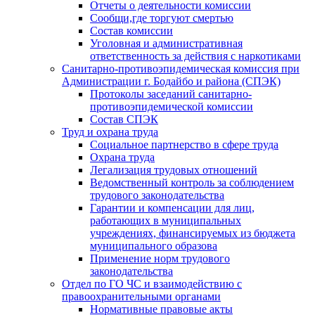
Отчеты о деятельности комиссии
Сообщи,где торгуют смертью
Состав комиссии
Уголовная и административная
ответственность за действия с наркотиками
Санитарно-противоэпидемическая комиссия при
Администрации г. Бодайбо и района (СПЭК)
Протоколы заседаний санитарно-
противоэпидемической комиссии
Состав СПЭК
Труд и охрана труда
Социальное партнерство в сфере труда
Охрана труда
Легализация трудовых отношений
Ведомственный контроль за соблюдением
трудового законодательства
Гарантии и компенсации для лиц,
работающих в муниципальных
учреждениях, финансируемых из бюджета
муниципального образова
Применение норм трудового
законодательства
Отдел по ГО ЧС и взаимодействию с
правоохранительными органами
Нормативные правовые акты