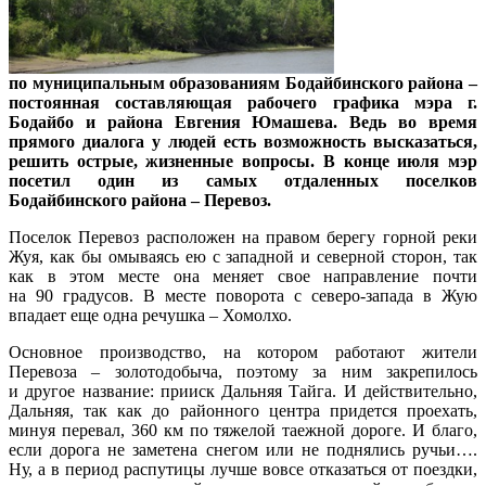
по муниципальным образованиям Бодайбинского района –
постоянная составляющая рабочего графика мэра г.
Бодайбо и района Евгения Юмашева. Ведь во время
прямого диалога у людей есть возможность высказаться,
решить острые, жизненные вопросы. В конце июля мэр
посетил один из самых отдаленных поселков
Бодайбинского района – Перевоз.
Поселок Перевоз расположен на правом берегу горной реки
Жуя, как бы омываясь ею с западной и северной сторон, так
как в этом месте она меняет свое направление почти
на 90 градусов. В месте поворота с северо-запада в Жую
впадает еще одна речушка – Хомолхо.
Основное производство, на котором работают жители
Перевоза – золотодобыча, поэтому за ним закрепилось
и другое название: прииск Дальняя Тайга. И действительно,
Дальняя, так как до районного центра придется проехать,
минуя перевал, 360 км по тяжелой таежной дороге. И благо,
если дорога не заметена снегом или не поднялись ручьи….
Ну, а в период распутицы лучше вовсе отказаться от поездки,