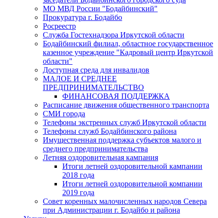
МО МВД России "Бодайбинский"
Прокуратура г. Бодайбо
Росреестр
Служба Гостехнадзора Иркутской области
Бодайбинский филиал, областное государственное
казенное учреждение "Кадровый центр Иркутской
области"
Доступная среда для инвалидов
МАЛОЕ И СРЕДНЕЕ
ПРЕДПРИНИМАТЕЛЬСТВО
ФИНАНСОВАЯ ПОДДЕРЖКА
Расписание движения общественного транспорта
СМИ города
Телефоны экстренных служб Иркутской области
Телефоны служб Бодайбинского района
Имущественная поддержка субъектов малого и
среднего предпринимательства
Летняя оздоровительная кампания
Итоги летней оздоровительной кампании
2018 года
Итоги летней оздоровительной компании
2019 года
Совет коренных малочисленных народов Севера
при Администрации г. Бодайбо и района