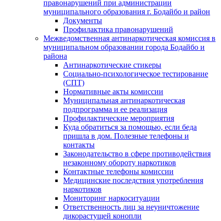
правонарушений при администрации
муниципального образования г. Бодайбо и район
Документы
Профилактика правонарушений
Межведомственная антинаркотическая комиссия в
муниципальном образовании города Бодайбо и
района
Антинаркотические стикеры
Социально-психологическое тестирование
(СПТ)
Нормативные акты комиссии
Муниципальная антинаркотическая
подпрограмма и ее реализация
Профилактические мероприятия
Куда обратиться за помощью, если беда
пришла в дом. Полезные телефоны и
контакты
Законодательство в сфере противодействия
незаконному обороту наркотиков
Контактные телефоны комиссии
Медицинские последствия употребления
наркотиков
Мониторинг наркоситуации
Ответственность лиц за неуничтожение
дикорастущей конопли