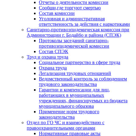
Отчеты о деятельности комиссии
Сообщи,где торгуют смертью
Состав комиссии
Уголовная и административная
ответственность за действия с наркотиками
Санитарно-противоэпидемическая комиссия при
Администрации г. Бодайбо и района (СПЭК)
Протоколы заседаний санитарно-
противоэпидемической комиссии
Состав СПЭК
Труд и охрана труда
Социальное партнерство в сфере труда
Охрана труда
Легализация трудовых отношений
Ведомственный контроль за соблюдением
трудового законодательства
Гарантии и компенсации для лиц,
работающих в муниципальных
учреждениях, финансируемых из бюджета
муниципального образова
Применение норм трудового
законодательства
Отдел по ГО ЧС и взаимодействию с
правоохранительными органами
Нормативные правовые акты