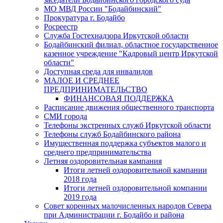
МО МВД России "Бодайбинский"
Прокуратура г. Бодайбо
Росреестр
Служба Гостехнадзора Иркутской области
Бодайбинский филиал, областное государственное
казенное учреждение "Кадровый центр Иркутской
области"
Доступная среда для инвалидов
МАЛОЕ И СРЕДНЕЕ
ПРЕДПРИНИМАТЕЛЬСТВО
ФИНАНСОВАЯ ПОДДЕРЖКА
Расписание движения общественного транспорта
СМИ города
Телефоны экстренных служб Иркутской области
Телефоны служб Бодайбинского района
Имущественная поддержка субъектов малого и
среднего предпринимательства
Летняя оздоровительная кампания
Итоги летней оздоровительной кампании
2018 года
Итоги летней оздоровительной компании
2019 года
Совет коренных малочисленных народов Севера
при Администрации г. Бодайбо и района