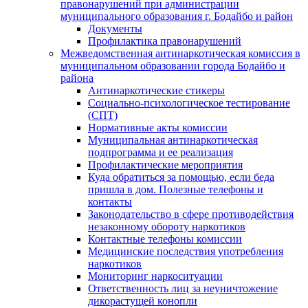
правонарушений при администрации
муниципального образования г. Бодайбо и район
Документы
Профилактика правонарушений
Межведомственная антинаркотическая комиссия в
муниципальном образовании города Бодайбо и
района
Антинаркотические стикеры
Социально-психологическое тестирование
(СПТ)
Нормативные акты комиссии
Муниципальная антинаркотическая
подпрограмма и ее реализация
Профилактические мероприятия
Куда обратиться за помощью, если беда
пришла в дом. Полезные телефоны и
контакты
Законодательство в сфере противодействия
незаконному обороту наркотиков
Контактные телефоны комиссии
Медицинские последствия употребления
наркотиков
Мониторинг наркоситуации
Ответственность лиц за неуничтожение
дикорастущей конопли