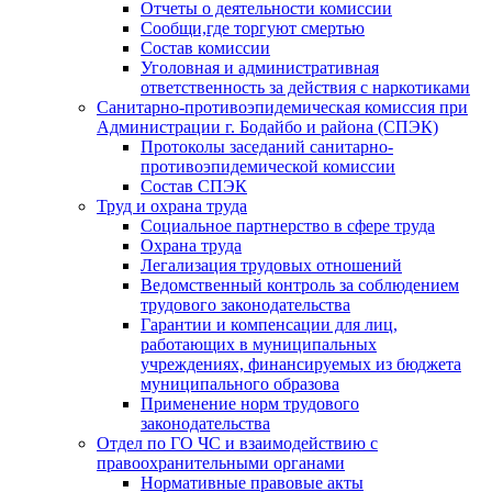
Отчеты о деятельности комиссии
Сообщи,где торгуют смертью
Состав комиссии
Уголовная и административная
ответственность за действия с наркотиками
Санитарно-противоэпидемическая комиссия при
Администрации г. Бодайбо и района (СПЭК)
Протоколы заседаний санитарно-
противоэпидемической комиссии
Состав СПЭК
Труд и охрана труда
Социальное партнерство в сфере труда
Охрана труда
Легализация трудовых отношений
Ведомственный контроль за соблюдением
трудового законодательства
Гарантии и компенсации для лиц,
работающих в муниципальных
учреждениях, финансируемых из бюджета
муниципального образова
Применение норм трудового
законодательства
Отдел по ГО ЧС и взаимодействию с
правоохранительными органами
Нормативные правовые акты