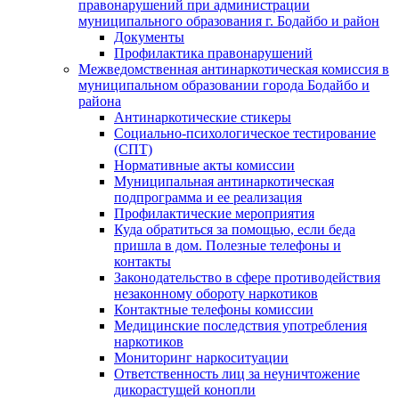
правонарушений при администрации
муниципального образования г. Бодайбо и район
Документы
Профилактика правонарушений
Межведомственная антинаркотическая комиссия в
муниципальном образовании города Бодайбо и
района
Антинаркотические стикеры
Социально-психологическое тестирование
(СПТ)
Нормативные акты комиссии
Муниципальная антинаркотическая
подпрограмма и ее реализация
Профилактические мероприятия
Куда обратиться за помощью, если беда
пришла в дом. Полезные телефоны и
контакты
Законодательство в сфере противодействия
незаконному обороту наркотиков
Контактные телефоны комиссии
Медицинские последствия употребления
наркотиков
Мониторинг наркоситуации
Ответственность лиц за неуничтожение
дикорастущей конопли