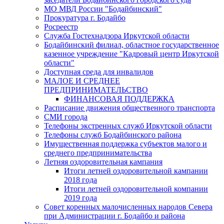
МО МВД России "Бодайбинский"
Прокуратура г. Бодайбо
Росреестр
Служба Гостехнадзора Иркутской области
Бодайбинский филиал, областное государственное
казенное учреждение "Кадровый центр Иркутской
области"
Доступная среда для инвалидов
МАЛОЕ И СРЕДНЕЕ
ПРЕДПРИНИМАТЕЛЬСТВО
ФИНАНСОВАЯ ПОДДЕРЖКА
Расписание движения общественного транспорта
СМИ города
Телефоны экстренных служб Иркутской области
Телефоны служб Бодайбинского района
Имущественная поддержка субъектов малого и
среднего предпринимательства
Летняя оздоровительная кампания
Итоги летней оздоровительной кампании
2018 года
Итоги летней оздоровительной компании
2019 года
Совет коренных малочисленных народов Севера
при Администрации г. Бодайбо и района