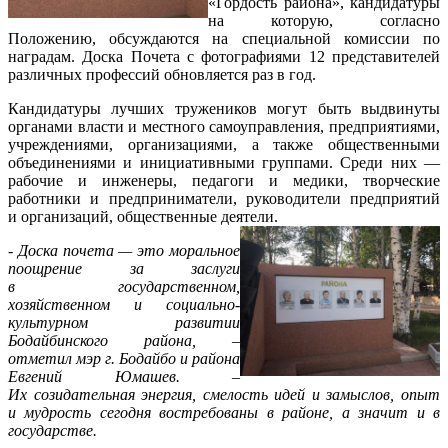
«Гордость района», кандидатуры
на которую, согласно
Положению, обсуждаются на специальной комиссии по
наградам. Доска Почета с фотографиями 12 представителей
различных профессий обновляется раз в год.
Кандидатуры лучших тружеников могут быть выдвинуты
органами власти и местного самоуправления, предприятиями,
учреждениями, организациями, а также общественными
объединениями и инициативными группами. Среди них —
рабочие и инженеры, педагоги и медики, творческие
работники и предприниматели, руководители предприятий
и организаций, общественные деятели.
- Доска почета — это моральное
поощрение за заслуги
в государственном,
хозяйственном и социально-
культурном развитии
Бодайбинского района, –
отметил мэр г. Бодайбо и района
Евгений Юмашев. –
Их созидательная энергия, смелость идей и замыслов, опыт
и мудрость сегодня востребованы в районе, а значит и в
государстве.