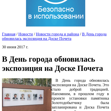
Главная
/
Новости
/
Новости города и района
/
В День города
обновилась экспозиция на Доске Почета
30 июня 2017 г.
В День города обновилась
экспозиция на Доске Почета
В День города обновилась
экспозиция на Доске Почета. Это
стало доброй традицией.
Напомним, в прошлом году в
проекте установки памятника
Золотодобытчику была
запланирована и Доска Почета