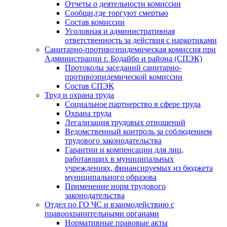
Отчеты о деятельности комиссии
Сообщи,где торгуют смертью
Состав комиссии
Уголовная и административная
ответственность за действия с наркотиками
Санитарно-противоэпидемическая комиссия при
Администрации г. Бодайбо и района (СПЭК)
Протоколы заседаний санитарно-
противоэпидемической комиссии
Состав СПЭК
Труд и охрана труда
Социальное партнерство в сфере труда
Охрана труда
Легализация трудовых отношений
Ведомственный контроль за соблюдением
трудового законодательства
Гарантии и компенсации для лиц,
работающих в муниципальных
учреждениях, финансируемых из бюджета
муниципального образова
Применение норм трудового
законодательства
Отдел по ГО ЧС и взаимодействию с
правоохранительными органами
Нормативные правовые акты