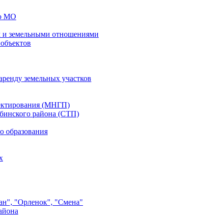
го МО
 и земельными отношениями
 объектов
аренду земельных участков
ектирования (МНГП)
бинского района (СТП)
о образования
х
ан", "Орленок", "Смена"
айона