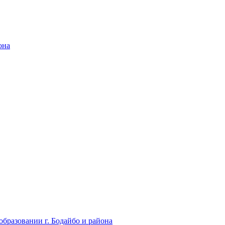
она
бразовании г. Бодайбо и района