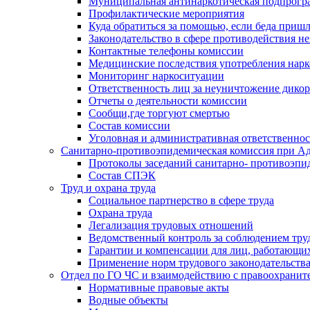
Муниципальная антинаркотическая подпрогра
Профилактические мероприятия
Куда обратиться за помощью, если беда приш
Законодательство в сфере противодействия н
Контактные телефоны комиссии
Медицинские последствия употребления нарк
Мониторинг наркоситуации
Ответственность лиц за неуничтожение дико
Отчеты о деятельности комиссии
Сообщи,где торгуют смертью
Состав комиссии
Уголовная и административная ответственнос
Санитарно-противоэпидемическая комиссия при Ад
Протоколы заседаний санитарно- противоэпи
Состав СПЭК
Труд и охрана труда
Социальное партнерство в сфере труда
Охрана труда
Легализация трудовых отношений
Ведомственный контроль за соблюдением труд
Гарантии и компенсации для лиц, работающи
Применение норм трудового законодательств
Отдел по ГО ЧС и взаимодействию с правоохрани
Нормативные правовые акты
Водные объекты