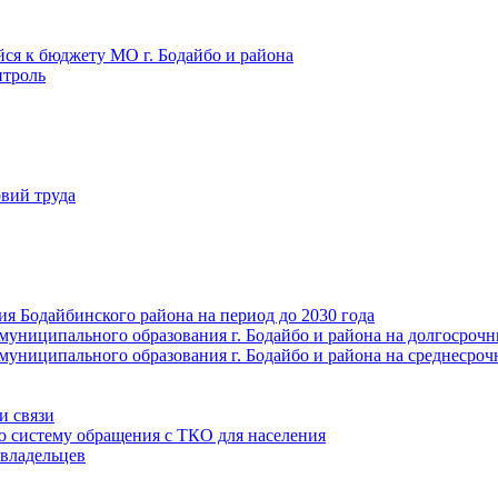
йся к бюджету МО г. Бодайбо и района
троль
вий труда
ия Бодайбинского района на период до 2030 года
муниципального образования г. Бодайбо и района на долгосроч
муниципального образования г. Бодайбо и района на среднесро
и связи
ю систему обращения с ТКО для населения
владельцев