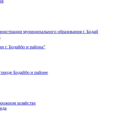
ия
нистрации муниципального образования г. Бодай
х
 г. Бодайбо и района"
городе Бодайбо и районе
орожном хозяйстве
нда