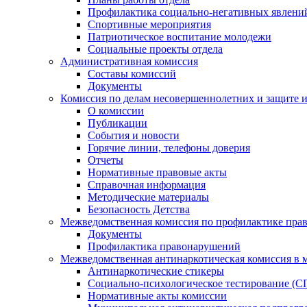
Профилактика социально-негативных явлений
Спортивные мероприятия
Патриотическое воспитание молодежи
Социальные проекты отдела
Административная комиссия
Составы комиссий
Документы
Комиссия по делам несовершеннолетних и защите и
О комиссии
Публикации
События и новости
Горячие линии, телефоны доверия
Отчеты
Нормативные правовые акты
Справочная информация
Методические материалы
Безопасность Детства
Межведомственная комиссия по профилактике прав
Документы
Профилактика правонарушений
Межведомственная антинаркотическая комиссия в 
Антинаркотические стикеры
Социально-психологическое тестирование (С
Нормативные акты комиссии