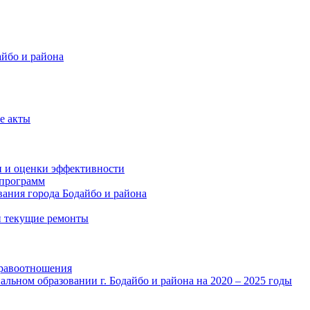
айбо и района
е акты
и и оценки эффективности
программ
ания города Бодайбо и района
и текущие ремонты
правоотношения
льном образовании г. Бодайбо и района на 2020 – 2025 годы