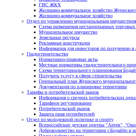
ГИС ЖКХ
Жилищно-коммунальное хозяйство Жуинско
Жилищно-коммунальное хозяйство
Отдел по управлению муниципальным имуществом
Схема размещения нестационарных торговых
Муниципальное имущество
Земельные ресурсы
Рекламные конструкции
Информация для инвесторов по получению в 
Градостроительство
Нормативно-правовые акты
Местные нормативы градостроительного про
Схема территориального планирования Бодай
Получить услугу в сфере строительства
Генеральный план Жуинского муниципальног
Документация по планировке территории
Тарифы и потребительский рынок
Информация о средних потребительских цена
Тарифное регулирование
Потребительский рынок
Защита прав потребителей
Отдел по молодежной политике и спорту
Всероссийские детские центры "Артек", "Оке
Добровольчество на территории г.Бодайбо и р
Планы работы отдела