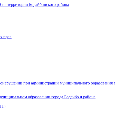
 на территории Бодайбинского района
х прав
онарушений при администрации муниципального образования г.
муниципальном образовании города Бодайбо и района
ПТ)