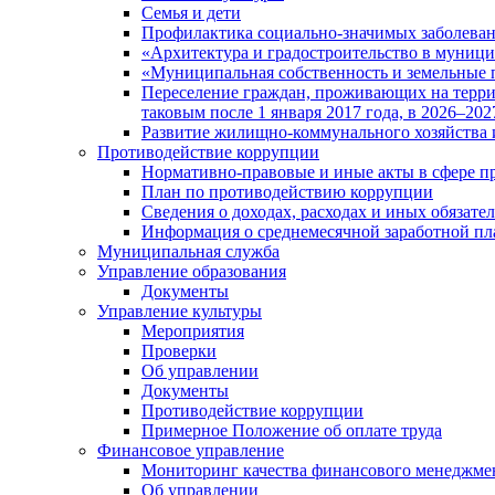
Семья и дети
Профилактика социально-значимых заболеван
«Архитектура и градостроительство в муницип
«Муниципальная собственность и земельные 
Переселение граждан, проживающих на терри
таковым после 1 января 2017 года, в 2026–202
Развитие жилищно-коммунального хозяйства 
Противодействие коррупции
Нормативно-правовые и иные акты в сфере п
План по противодействию коррупции
Сведения о доходах, расходах и иных обязате
Информация о среднемесячной заработной п
Муниципальная служба
Управление образования
Документы
Управление культуры
Мероприятия
Проверки
Об управлении
Документы
Противодействие коррупции
Примерное Положение об оплате труда
Финансовое управление
Мониторинг качества финансового менеджме
Об управлении