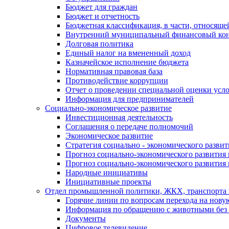
Бюджет для граждан
Бюджет и отчетность
Бюджетная классификация, в части, относяще
Внутренний муниципальный финансовый кон
Долговая политика
Единый налог на вмененный доход
Казначейское исполнение бюджета
Нормативная правовая база
Противодействие коррупции
Отчет о проведении специальной оценки усло
Информация для предпринимателей
Социально-экономическое развитие
Инвестиционная деятельность
Соглашения о передаче полномочий
Экономическое развитие
Стратегия социально - экономического развит
Прогноз социально-экономического развития 
Прогноз социально-экономического развития 
Народные инициативы
Инициативные проекты
Отдел промышленной политики, ЖКХ, транспорта 
Горячие линии по вопросам перехода на нову
Информация по обращению с животными без 
Документы
Цифровое телевидение