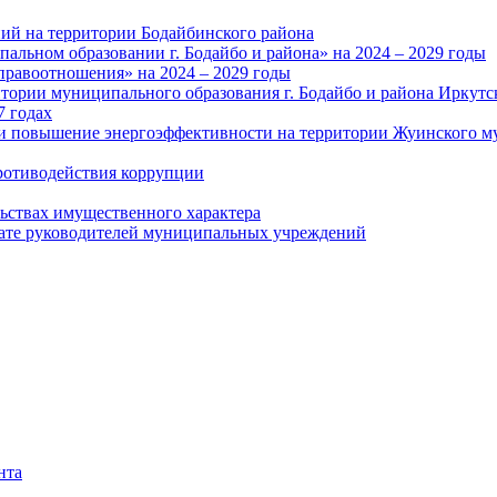
ий на территории Бодайбинского района
альном образовании г. Бодайбо и района» на 2024 – 2029 годы
правоотношения» на 2024 – 2029 годы
тории муниципального образования г. Бодайбо и района Иркутс
7 годах
и повышение энергоэффективности на территории Жуинского му
ротиводействия коррупции
льствах имущественного характера
лате руководителей муниципальных учреждений
нта