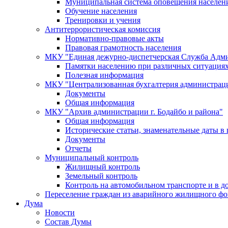
Муниципальная система оповещения населен
Обучение населения
Тренировки и учения
Антитеррористическая комиссия
Нормативно-правовые акты
Правовая грамотность населения
МКУ "Единая дежурно-диспетчерская Служба Адми
Памятки населению при различных ситуация
Полезная информация
МКУ "Централизованная бухгалтерия администрации
Документы
Общая информация
МКУ "Архив администрации г. Бодайбо и района"
Общая информация
Исторические статьи, знаменательные даты в 
Документы
Отчеты
Муниципальный контроль
Жилищный контроль
Земельный контроль
Контроль на автомобильном транспорте и в д
Переселение граждан из аварийного жилищного фо
Дума
Новости
Состав Думы