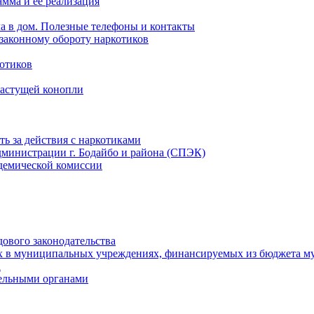
мма и ее реализация
ла в дом. Полезные телефоны и контакты
езаконному обороту наркотиков
отиков
растущей конопли
ть за действия с наркотиками
министрации г. Бодайбо и района (СПЭК)
демической комиссии
ового законодательства
х в муниципальных учреждениях, финансируемых из бюджета м
а
тельными органами