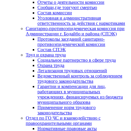
Отчеты о деятельности комиссии
Сообщи,где торгуют смертью
Состав комиссии
Уголовная и административная
ответственность за действия с наркотиками
Санитарно-противоэпидемическая комиссия при
Администрации г. Бодайбо и района (СПЭК)
Протоколы заседаний санитарно-
противоэпидемической комиссии
Состав СПЭК
Труд и охрана труда
Социальное партнерство в сфере труда
Охрана труда
Легализация трудовых отношений
Ведомственный контроль за соблюдением
трудового законодательства
Гарантии и компенсации для лиц,
работающих в муниципальных
учреждениях, финансируемых из бюджета
муниципального образова
Применение норм трудового
законодательства
Отдел по ГО ЧС и взаимодействию с
правоохранительными органами
Нормативные правовые акты