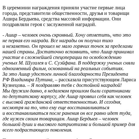
В церемонии награждения приняли участие первые лица
города, представители общественности, друзья и товарищи
Ашира Бердыева, средства массовой информации. Они
поздравляли героя с заслуженной наградой.
- Ашир – человек очень скромный. Хочу отметить, что это
не первая его награда. Все награды он получал тихо
и незаметно. Он прошел не мало горячих точек за пределами
нашей страны. Достаточно вспомнить, что Ашир принимал
участие в сложнейшей спецоперации по освобождению
ученых М. Шугалея и С. Суэйфана. В поддержку ученых сняли
одноименный фильм, основанный на реальных событиях.
За это Ашир удостоен личной благодарности Президента
РФ Владимира Путина,
– рассказала присутствующим Лариса
Кузнецова. –
Я поздравляю тебя с достойной наградой!
Мы дружим давно, в недалеком прошлом были соратниками
по депутатскому корпусу, где Ашир проявил себя как человек
с высокой гражданской ответственностью. И сегодня,
несмотря на то, что ему еще восстанавливаться
и восстанавливаться после ранения он все равно идет туда,
где нужен своим товарищам. Ашир Бердыев – человек
большой души и высокого патриотизма и большой пример для
всего подрастающего поколения.