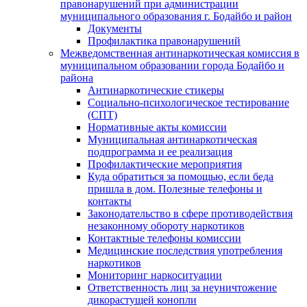
правонарушений при администрации
муниципального образования г. Бодайбо и район
Документы
Профилактика правонарушений
Межведомственная антинаркотическая комиссия в
муниципальном образовании города Бодайбо и
района
Антинаркотические стикеры
Социально-психологическое тестирование
(СПТ)
Нормативные акты комиссии
Муниципальная антинаркотическая
подпрограмма и ее реализация
Профилактические мероприятия
Куда обратиться за помощью, если беда
пришла в дом. Полезные телефоны и
контакты
Законодательство в сфере противодействия
незаконному обороту наркотиков
Контактные телефоны комиссии
Медицинские последствия употребления
наркотиков
Мониторинг наркоситуации
Ответственность лиц за неуничтожение
дикорастущей конопли