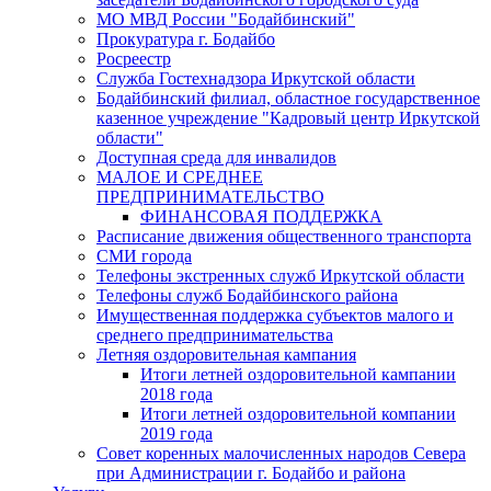
МО МВД России "Бодайбинский"
Прокуратура г. Бодайбо
Росреестр
Служба Гостехнадзора Иркутской области
Бодайбинский филиал, областное государственное
казенное учреждение "Кадровый центр Иркутской
области"
Доступная среда для инвалидов
МАЛОЕ И СРЕДНЕЕ
ПРЕДПРИНИМАТЕЛЬСТВО
ФИНАНСОВАЯ ПОДДЕРЖКА
Расписание движения общественного транспорта
СМИ города
Телефоны экстренных служб Иркутской области
Телефоны служб Бодайбинского района
Имущественная поддержка субъектов малого и
среднего предпринимательства
Летняя оздоровительная кампания
Итоги летней оздоровительной кампании
2018 года
Итоги летней оздоровительной компании
2019 года
Совет коренных малочисленных народов Севера
при Администрации г. Бодайбо и района