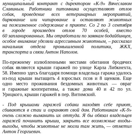
муниципальный контракт с директором «К-9» Вячеславом
Славиным. Работники питомника осуществляют отлов
собак, проведение всех ветеринарных мероприятий,
биркование или чипирование и оставляют животных
на пожизненное содержание в приюте. Со 2 по 3 сентября
в городе произведен отлов 70 особей, вместо
60 запланированных. Мы отработали по заявкам бодайбинцев,
особое внимание уделяли агрессивным животным, – рассказал
начальник отдела промышленной политики, ЖКХ,
транспорта и связи Антон Наполов.
По-прежнему излюбленными местами обитания бродячих
собак являются крыши гаражей по улице Карла Либкнехта,
58. Именно здесь благодаря помощи владельца гаража удалось
из-под крыши вытащить 4 взрослых псов и 8 щенков. Еще
одно место проживания бездомных животных — овраг
и гаражные кооперативы, а также дома 40 и 42 по ул.
Урицкого, крыши гаражей в пер. Витимский.
- Под крышами гаражей собаки находят себе приют,
сбиваются в стаи и охраняют свой дом. Работникам «К-9»
очень сложно выманить их оттуда. Я бы обязал владельцев
гаражей починить крыши, закрыть все возможные входы-
выходы, чтобы животные не могли там жить, — отметил
Антон Георгиевич.