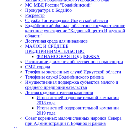
МО МВД России "Бодайбинский"
Прокуратура г. Бодайбо
Росреестр
Служба Гостехнадзора Иркутской области
Бодайбинский филиал, областное государственное
казенное учреждение "Кадровый центр Иркутской
области"
Доступная среда для инвалидов
МАЛОЕ И СРЕДНЕЕ
ПРЕДПРИНИМАТЕЛЬСТВО
ФИНАНСОВАЯ ПОДДЕРЖКА
Расписание движения общественного транспорта
СМИ города
Телефоны экстренных служб Иркутской области
Телефоны служб Бодайбинского района
Имущественная поддержка субъектов малого и
среднего предпринимательства
Летняя оздоровительная кампания
Итоги летней оздоровительной кампании
2018 года
Итоги летней оздоровительной компании
2019 года
Совет коренных малочисленных народов Севера
при Администрации г. Бодайбо и района