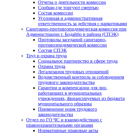
Отчеты о деятельности комиссии
Сообщи,где торгуют смертью
Состав комиссии
Уголовная и административная
ответственность за действия с наркотиками
Санитарно-противоэпидемическая комиссия при
Администрации г. Бодайбо и района (СПЭК)
Протоколы заседаний санитарно-
противоэпидемической комиссии
Состав СПЭК
Труд и охрана труда
Социальное партнерство в сфере труда
Охрана труда
Легализация трудовых отношений
Ведомственный контроль за соблюдением
трудового законодательства
Гарантии и компенсации для лиц,
работающих в муниципальных
учреждениях, финансируемых из бюджета
муниципального образова
Применение норм трудового
законодательства
Отдел по ГО ЧС и взаимодействию с
правоохранительными органами
Нормативные правовые акты