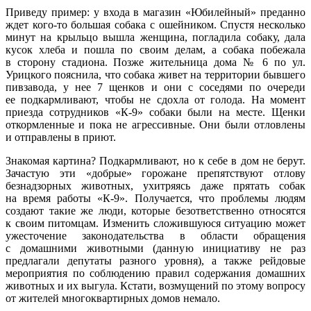
Приведу пример: у входа в магазин «Юбилейный» преданно
ждет кого-то большая собака с ошейником. Спустя несколько
минут на крыльцо вышла женщина, погладила собаку, дала
кусок хлеба и пошла по своим делам, а собака побежала
в сторону стадиона. Позже жительница дома № 6 по ул.
Урицкого пояснила, что собака живет на территории бывшего
пивзавода, у нее 7 щенков и они с соседями по очереди
ее подкармливают, чтобы не сдохла от голода. На момент
приезда сотрудников «К-9» собаки были на месте. Щенки
откормленные и пока не агрессивные. Они были отловлены
и отправлены в приют.
Знакомая картина? Подкармливают, но к себе в дом не берут.
Зачастую эти «добрые» горожане препятствуют отлову
безнадзорных животных, ухитряясь даже прятать собак
на время работы «К-9». Получается, что проблемы людям
создают такие же люди, которые безответственно относятся
к своим питомцам. Изменить сложившуюся ситуацию может
ужесточение законодательства в области обращения
с домашними животными (данную инициативу не раз
предлагали депутаты разного уровня), а также рейдовые
мероприятия по соблюдению правил содержания домашних
животных и их выгула. Кстати, возмущений по этому вопросу
от жителей многоквартирных домов немало.