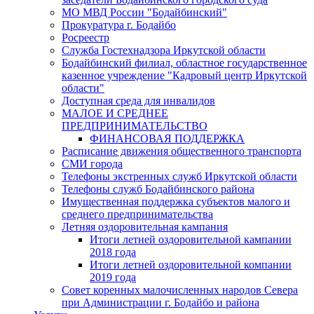
МО МВД России "Бодайбинский"
Прокуратура г. Бодайбо
Росреестр
Служба Гостехнадзора Иркутской области
Бодайбинский филиал, областное государственное
казенное учреждение "Кадровый центр Иркутской
области"
Доступная среда для инвалидов
МАЛОЕ И СРЕДНЕЕ
ПРЕДПРИНИМАТЕЛЬСТВО
ФИНАНСОВАЯ ПОДДЕРЖКА
Расписание движения общественного транспорта
СМИ города
Телефоны экстренных служб Иркутской области
Телефоны служб Бодайбинского района
Имущественная поддержка субъектов малого и
среднего предпринимательства
Летняя оздоровительная кампания
Итоги летней оздоровительной кампании
2018 года
Итоги летней оздоровительной компании
2019 года
Совет коренных малочисленных народов Севера
при Администрации г. Бодайбо и района