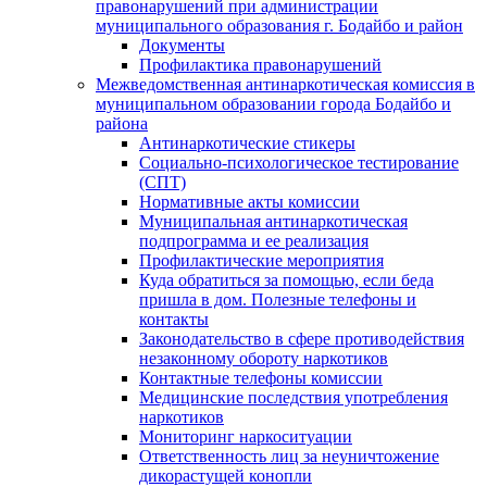
правонарушений при администрации
муниципального образования г. Бодайбо и район
Документы
Профилактика правонарушений
Межведомственная антинаркотическая комиссия в
муниципальном образовании города Бодайбо и
района
Антинаркотические стикеры
Социально-психологическое тестирование
(СПТ)
Нормативные акты комиссии
Муниципальная антинаркотическая
подпрограмма и ее реализация
Профилактические мероприятия
Куда обратиться за помощью, если беда
пришла в дом. Полезные телефоны и
контакты
Законодательство в сфере противодействия
незаконному обороту наркотиков
Контактные телефоны комиссии
Медицинские последствия употребления
наркотиков
Мониторинг наркоситуации
Ответственность лиц за неуничтожение
дикорастущей конопли