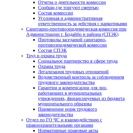
Отчеты о деятельности комиссии
Сообщи,где торгуют смертью
Состав комиссии
Уголовная и административная
ответственность за действия с наркотиками
Санитарно-противоэпидемическая комиссия при
Администрации г. Бодайбо и района (СПЭК)
Протоколы заседаний санитарно-
противоэпидемической комиссии
Состав СПЭК
Труд и охрана труда
Социальное партнерство в сфере труда
Охрана труда
Легализация трудовых отношений
Ведомственный контроль за соблюдением
трудового законодательства
Гарантии и компенсации для лиц,
работающих в муниципальных
учреждениях, финансируемых из бюджета
муниципального образова
Применение норм трудового
законодательства
Отдел по ГО ЧС и взаимодействию с
правоохранительными органами
Нормативные правовые акты